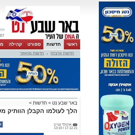
07 אוגוסט 2026 / 14:46
ראשי
חדשות
ספורט
קהילה
מג
חדשות ארציות
חדשות מהאזור
עסקים
טיפים והמלצות
|
באר שבע נט
>
חדשות
>
הלך לעולמו הקבלן הוותיק מ
ארנולד נטייב
17.12.21 / 13:10