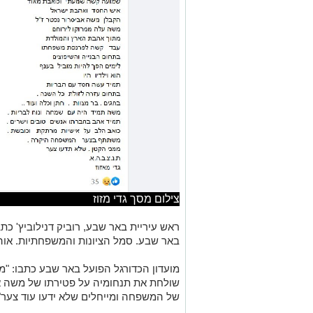
צילום מסך גדי מזוז
ראש עיריית באר שבע, רוביק דנילוביץ' כת
באר שבע. סמל הציונות והמשפחתיות. אוהב 
מועדון הכדורגל הפועל באר שבע כתבו: "
שולחת את תנחומיה על פטירתו של משה א
של המשפחה ומייחלים שלא ידעו עוד צער"