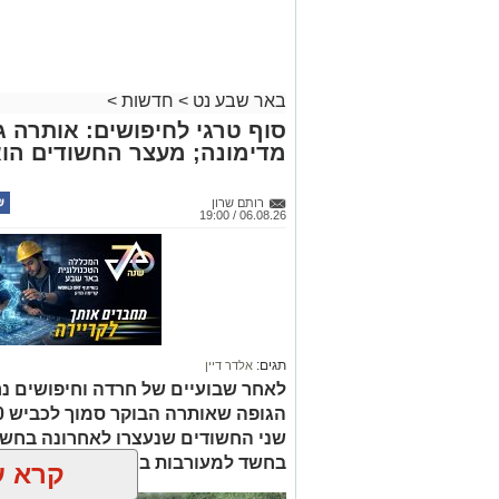
באר שבע נט
>
חדשות
>
סוף טרגי לחיפושים: אותרה גו
מדימונה; מעצר החשודים הו
רותם שרון
06.08.26 / 19:00
תגים:
אלדר דיין
לאחר שבועיים של חרדה וחיפושים נ
שני החשודים שנעצרו לאחרונה בחשד
בחשד למעורבות במותו ומעצרם הואר
קרא ע