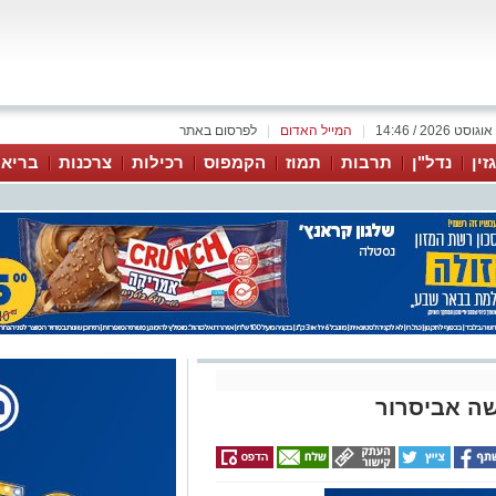
|
המייל האדום
|
לפרסום באתר
זין
נדל"ן
תרבות
תמוז
הקמפוס
רכילות
צרכנות
בריאו
שה אביסרור