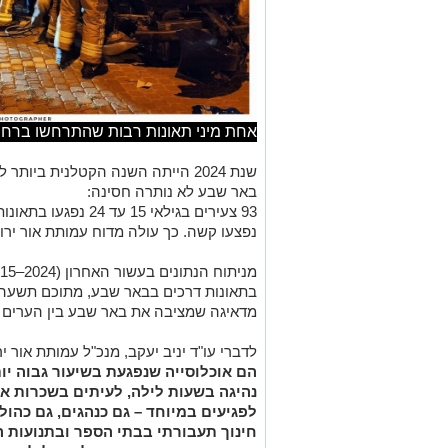
אחת מיני תאונות רבות שהתרחשו ברחוב
שנת 2024 הייתה השנה הקטלנית ביות
באר שבע לא נותרה חסינה:
נפצעו קשה. כך עולה מדוח עמותת אור ירו
מדאיגה שמציבה את באר שבע בין הערים ה
לדברי עו"ד יניב יעקב, מנכ"ל עמותת אור יר
הם אוכלוסייה שנפגעת בשיעור גבוה יו
נהיגה בשעות לילה, לעיתים בשכרות או
לפגיעים במיוחד – גם כנהגים, גם כהולכ
חינוך תעבורתי בבתי הספר ובתנועות ה