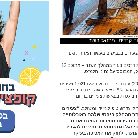
. קרדיט - מתנאל בושרי
ר לצעירים בכבישים בעשור האחרון, וגם
93 צעירים בגילאי 15 עד 24 נפגעו בתאונות דרכים בעיר במהלך השנה – מתוכם 12
ק, המבוסס על נתוני הלמ"ס.
מניתוח הנתונים בעשור האחרון (2024–2015) עולה כי סך הכול נפגעו 1,021 צעירים
בתאונות דרכים בבאר שבע, מתוכם תשעה נהרגו ו-93 נפצעו קשה. מדובר במגמה
בולטות בפגיעות צעירים בדרום.
וק, נדרש טיפול מיידי ומשולב:
״צעירים
תר מהחלק היחסי שלהם באוכלוסייה.
 במהירות מופרזת, הופכת אותם
י רגל וגם כנוסעים. חייבים להגביר
נוער, ולחזק את האכיפה בעיקר