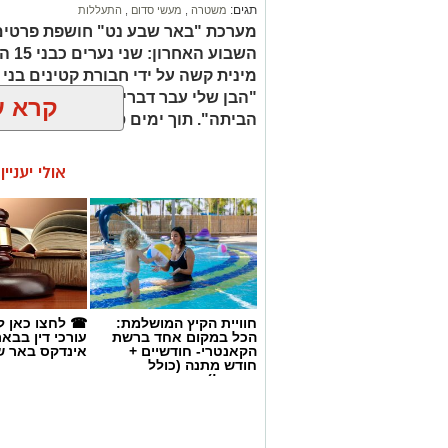
תגים:
משטרה
,
מעשי סדום
,
התעללות
מערכת "באר שבע נט" חושפת פרטים
תושבי הפזורה הבדואית, נעצרו מיד והועבר
השבו
הפעילות המוצלחת בצומת בית קמה מצטר
"הבן שלי עבר דברים מזעזעים, אנחנו
קרא ע
התעשייה ברהט על ידי בלשי התחנה המקו
הביתה". תוך ימים ספורים: צפוי כתב
דרום. הכוחות חשפו עסק מחתרתי ופיראט
כל היתר, ונוהל כולו מתוך רכב.
אולי יעניי
להמשך חקירה. ממשטרת ישראל נמסר כי ה
התקפית נגד עבירות סמים, פשיעה כלכלית 
המשילות, לסכל פעילות עבריינית ולשמור 
יפעלו הכוחות.
חוויית הקיץ המושלמת:
☎ לחצו כאן ל
הכל במקום אחד ברשת
עורכי דין בבא
הקאנטרי- חודשיים +
אינדקס באר ש
חודש מתנה (כולל
החגים!)