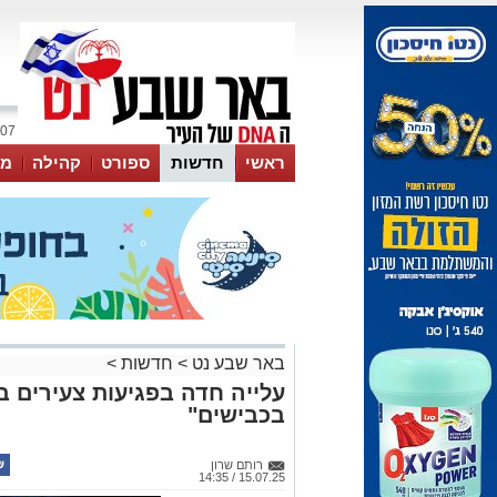
07 אוגוסט 2026 / 01:21
ראשי
חדשות
ספורט
קהילה
מג
עסקים
טיפים והמלצות
באר שבע נט
>
חדשות
>
עלייה חדה בפגיעות צעירים ב
בכבישים"
רותם שרון
15.07.25 / 14:35