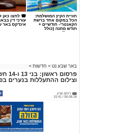
חוויית הקיץ המושלמת:
☎ לחצו כאן ל
הכל במקום אחד ברשת
עורכי דין בבא
הקאנטרי- חודשיים +
אינדקס באר ש
חודש מתנה (כולל
החגים!)
קרדיט: משטרת ישראל
באר שבע נט
>
חדשות
>
פרסום 
שוטרי המחוז הדרומי ולוח
וצילום ההתעללות בנערים בפ
מג"ב ממשיכים להנחית מכ
בנגב, עם שתי תפיסות מש
רותם שרון
06.08.26 / 15:41
האחרונות. במסגרת פעילות
כוחות מג"ב יחד עם שוטרי 
חשוד בצומת בית קמה.
בחיפוש שנערך ברכב, בעזרתה של הכלבה 