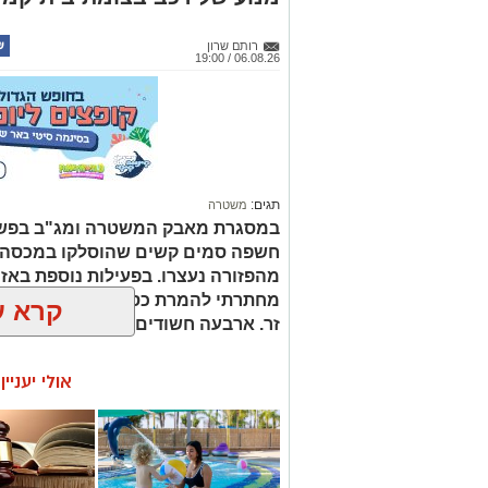
רותם שרון
06.08.26 / 19:00
תגים:
משטרה
במסגרת מאבק המשטרה ומג"ב בפשי
חשפה סמים קשים שהוסלקו במכסה מנ
מהפזורה נעצרו. בפעילות נוספת באז
מחתרתי להמרת כספים שנוהל מתוך ר
קרא ע
זר. ארבעה חשודים נעצרו בסך הכל.
אולי יעניי