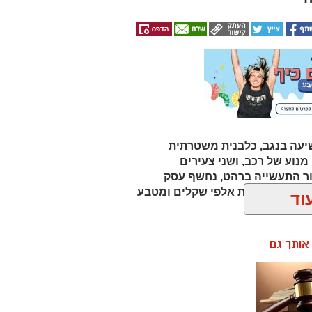
עה בנגב, כלבנית משטרתית
וע של רכב, ושני צעירים
ור התעשייה ברהט, נחשף עסק
כב ובו עשרות אלפי שקלים ומטבע
וד
ן אותך גם