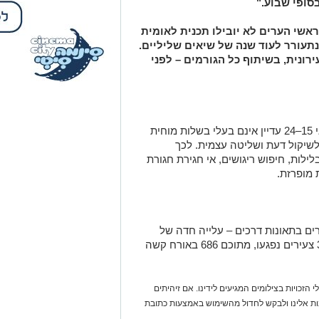
סופי שבוע."
שי הערים לא יובילו תכנית לאומית
תעורר לעוד שנה של שיאים שליליים.
רונית, בשיתוף כל הגורמים – לפני
מומחים בתחום מציינים כי הצעירים בגילאי 15–24 עדיין אינם בעלי בשלות מוחית
שיקול דעת ושליטה עצמית. לכך
ילות, חיפוש ריגושים, אי חגירת חגורת
 מופרזת.
ת 2024 נהרגו בישראל 104 צעירים בתאונות דרכים – עלייה חדה של
39% לעומת השנה הקודמת. כמו כן, 3,332 צעירים נפגעו, מתוכם 686 באורח קשה
 הזכויות בצילומים המגיעים לידינו. אם זיהיתים
נות אלינו ולבקש לחדול מהשימוש באמצעות כתובת