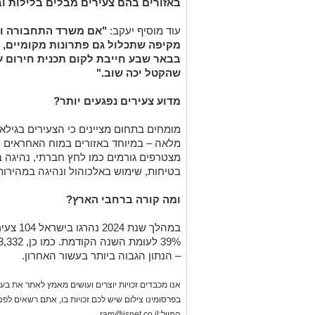
באזורים בהם צעירים מבלים בלילות וב
עוד מוסיף יעקב:
"אם משרד התחבורה ורא
מקיפה שתכלול גם פתרונות מקומיים, נ
בבאר שבע חייבת לקום תכנית חירום עי
שהקטל יכה שוב."
מדוע צעירים נפגעים יותר?
מלאה – במיוחד באזורים במוח האחראים ל
מצטרפים גורמים כמו לחץ חברתי, נהיגה בל
בטיחות, שימוש באלכוהול ונהיגה במהירות
ומה קורה ברחבי הארץ?
במהלך שנ
– הנתון הגבוה ביותר בעשור האחרון.
אנו מכבדים זכויות יוצרים ועושים מאמץ לאתר את בעלי
בפרסומינו צילום שיש לכם זכויות בו, אתם רשאים לפ
המייל:
ram@isnet.co.il