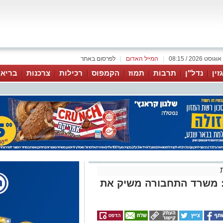
|
המייל האדום
|
לפרסום באתר
זין
נדל"ן
תרבות
תמוז
הקמפוס
רכילות
צרכנות
בריאו
ה: משרד התחבורה משיק את