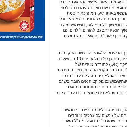
-פעמית באזור האישי הממשלתי. בכל
התג או מורשה חוקי מטעמו נדרש לסמן
שתמש באותו רגע. המערכת חוסמת
, ובכך מבטיחה שהחניה תשמש אך ורק
 הראשון של הפיילוט, השימוש מיועד
ך הוא יורחב גם להורים לילדים עם
פק פתרון לאוכלוסיות שאינן משתמשות
ך הדיגיטל הלאומי והרשויות המקומיות,
ויתמקד תחילה ב-30 חניות באזורים מבוקשים, מתוכן 20 בתל אביב ו-10 בירושלים.
לצד חניות אלו יוצב שילוט חדש עם קוד סריקה (QR) להורדה מיידית של
חנות בהן. פקחי הרשויות צוידו במערכת
האם האפליקציה הופעלה עבור הרכב
שהשימוש באפליקציה אינו חובה בשלב
יה באותן חניות המסומנות במסגרת
ורדת האפליקציה לתנאי חובה עבור כל מי
, התייחסה ליוזמה וציינה כי המשרד
הם של אנשים עם צרכים מיוחדים
בור מי שמוגבל בתנועה. מנכ"ל משרד
יה, שפותחה על ידי אגף הדיגיטל