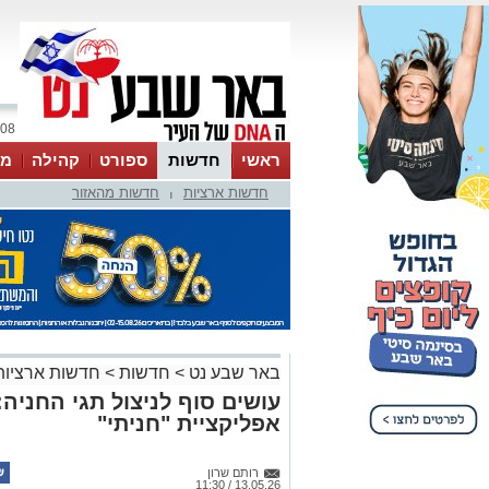
08 אוגוסט 2026 / 08:15
ראשי
חדשות
ספורט
קהילה
מג
חדשות ארציות
חדשות מהאזור
עסקים
טיפים והמלצות
|
באר שבע נט
>
חדשות
>
חדשות ארציות
עושים סוף לניצול תגי החני
אפליקציית "חניתי"
רותם שרון
13.05.26 / 11:30