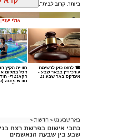
קרא ע
ביותר, קרוב לבית".
אולי יעניי
☎ לחצו כאן לרשימת
חוויית הקיץ ה
עורכי דין בבאר שבע -
הכל במקום א
אינדקס באר שבע נט
הקאנטרי- חודש
חודש מתנה (כ
החגים!)
באר שבע נט
>
חדשות
>
כתבי אישום בפרשת רצח בניהו
שבע בין שבעת הנאשמים