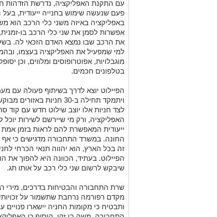
עם התקנת האפליקציה, נדרשת הזדהות חד
פעם שנעשה שימוש בחנייה ייעודית, בעל 
באפליקציה באיזה משני כלי הרכב הוא מ
אפשרות לסמן את שני כלי הרכב בו-זמנית
את הרכב שבו נמצא האדם הזכאי לה. בשלב
למי שמפעיל את האפליקציה בעצמו, ובהמש
מוגבלויות, אפוטרופוסים ומלווים, וכן יסו
בטלפונים חכמים.
הפיילוט יוצא לדרך בשיתוף פעולה עם מער
האפליקציה, ורק מי שיירשם לשירות יוכל ל
ייעודית המאפשרת להם לראות בזמן אמת 
החונה. במשרד התחבורה מדגישים כי אף 
זה בכל הארץ, הוא יהווה תנאי הכרחי לחנ
הפיילוט. בעתיד, הכוונה היא להפוך את ה
שיבקש לרשום שני כלי רכב על אותו תג.
שרת התחבורה והבטיחות בדרכים, מירי רגב
מקדם רפורמה נרחבת שתשמור על זכויותי
ותבטיח כי מקומות החניה יישארו פנויים ע
התחבורה, משה בן זקן, הוסיף כי האפליקצ