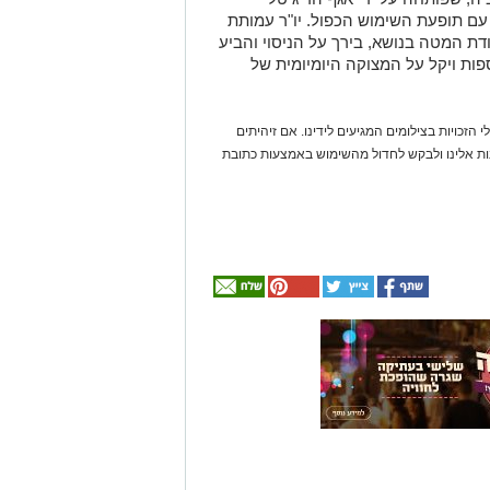
ם תופעת השימוש הכפול. יו"ר עמותת
בודת המטה בנושא, בירך על הניסוי והביע
ספות ויקל על המצוקה היומיומית של
 הזכויות בצילומים המגיעים לידינו. אם זיהיתים
נות אלינו ולבקש לחדול מהשימוש באמצעות כתובת
אולי
יעניין
אותך
גם
☎ לחצו כאן לרשימת
חוויית הקיץ המושלמת:
עורכי דין בבאר שבע -
הכל במקום אחד ברשת
הקאנטרי- חודשיים +
אינדקס באר שבע נט
חודש מתנה (כולל