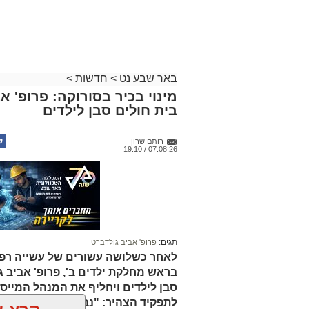
באר שבע נט
>
חדשות
>
מינוי בכיר בסורוקה: פרופ' 
בית חולים סבן לילדים
רותם שרון
07.08.26 / 19:10
תגים:
פרופ' אביב גולדברט
לאחר כשלושה עשורים של עשייה רפו
בראש מחלקת ילדים ב', פרופ' אביב 
סבן לילדים ויחליף את המנהל המייסד 
לתפקיד הצהיר: "נבטיח שכל ילד ויל