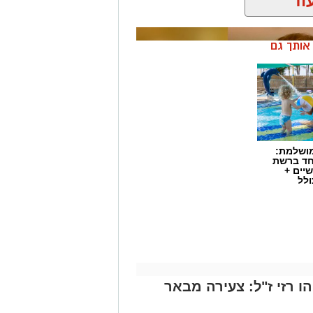
וד
ן אותך גם
מושלמת:
חד ברשת
יים +
ולל
 רזי ז"ל: צעירה מבאר