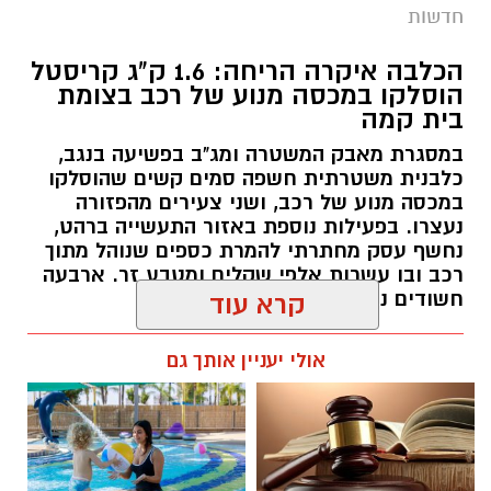
חדשות
הכלבה איקרה הריחה: 1.6 ק"ג קריסטל
הוסלקו במכסה מנוע של רכב בצומת
בית קמה
במסגרת מאבק המשטרה ומג"ב בפשיעה בנגב,
כלבנית משטרתית חשפה סמים קשים שהוסלקו
במכסה מנוע של רכב, ושני צעירים מהפזורה
נעצרו. בפעילות נוספת באזור התעשייה ברהט,
נחשף עסק מחתרתי להמרת כספים שנוהל מתוך
רכב ובו עשרות אלפי שקלים ומטבע זר. ארבעה
חשודים נעצרו בסך הכל.
קרא עוד
רותם שרון / 19:00 06.08.26
אולי יעניין אותך גם