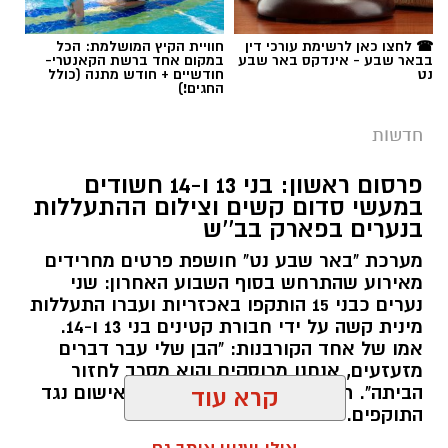
תגים:
משטרה
☎ לחצו כאן לרשימת עורכי דין
חוויית הקיץ המושלמת: הכל
בבאר שבע - אינדקס באר שבע
במקום אחד ברשת הקאנטרי-
נט
חודשיים + חודש מתנה (כולל
החגים!)
חדשות
פרסום ראשון: בני 13 ו-14 חשודים
במעשי סדום קשים וצילום ההתעללות
בנערים בפארק בב''ש
מערכת "באר שבע נט" חושפת פרטים מחרידים
מאירוע שהתרחש בסוף השבוע האחרון: שני
נערים כבני 15 הותקפו באכזריות ועברו התעללות
קרדיט: משטרת ישראל
מינית קשה על ידי חבורת קטינים בני 13 ו-14.
אמו של אחד הקורבנות: "הבן שלי עבר דברים
שוטרי המחוז הדרומי ולוחמי המשמר הלאומי של
מזעזעים, אנחנו מרוסקים והוא מסרב לחזור
מג"ב ממשיכים להנחית מכות על תשתיות
הביתה". תוך ימים ספורים: צפוי כתב אישום נגד
קרא עוד
התוקפים.
הפשיעה בנגב, עם שתי תפיסות משמעותיות
ביממות האחרונות. במסגרת פעילות סמויה