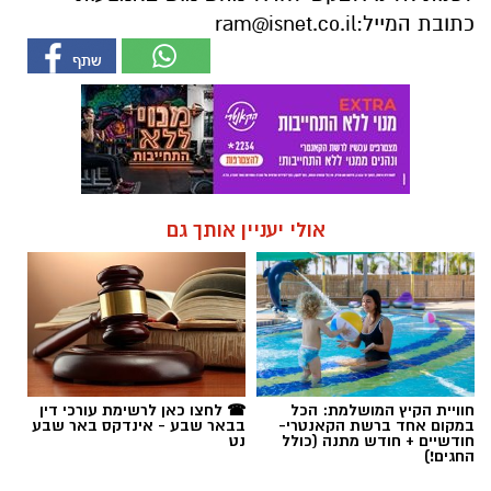
כתובת המייל:
ram@isnet.co.il
אולי יעניין אותך גם
חוויית הקיץ המושלמת: הכל
☎ לחצו כאן לרשימת עורכי דין
במקום אחד ברשת הקאנטרי-
בבאר שבע - אינדקס באר שבע
חודשיים + חודש מתנה (כולל
נט
החגים!)