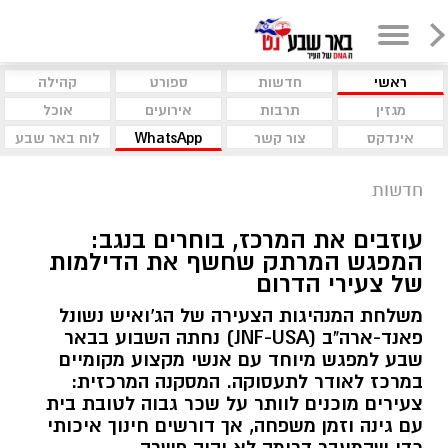
ראשי
חדשות
ספורט
קהילה
מגזין
תרבות
אירועים
אוכל
אינדקס
צור קשר
WhatsApp
לוח באר שבע
חדשות
עוזבים את המרכז, בוחרים בנגב:
המפגש המרתק שחשף את הדילמות
של צעירי הדרום
משלחת המנהיגות הצעירה של הג'ואיש נשונל
פאנד-ארה"ב (JNF-USA) נחתה השבוע בבאר
שבע למפגש מיוחד עם אנשי מקצוע מקומיים
במרכז לאודר לתעסוקה. המסקנה המרכזית:
צעירים מוכנים לוותר על שכר גבוה לטובת בית
עם גינה וזמן משפחה, אך דורשים חינוך איכותי