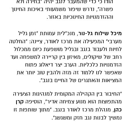
הודו כי כדי שהמעבר לנגב יהיה "בחירה ולא
פשרה", נדרש שיפור משמעותי באיכות החינוך
וההזדמנויות החינוכיות באזור.
מיכל שילוח גל-נור
, מנכ"לית עמותת "זמן גליל
מערבי" המפעילה את מרכז לאודר, ציינה: "החלטה
לחיות ולעבוד בנגב ובגליל מושפעת כיום ממכלול
רחב של שיקולים, מאיזון בין קריירה למשפחה ועד
הזדמנויות כלכליות. הערב יצר דיאלוג פתוח
שאפשר לנו ללמוד זה מזה ולהבין טוב יותר את
המציאות והאתגרים של החיים בנגב".
"החיבור בין הקהילה המקומית למנהיגות הצעירה
מהתפוצות הוא מנוע צמיחה אדיר", הוסיפה
קרן
כהן
, מנהלת מרכז לאודר בנגב. "מתוך שותפות זו
נמשיך לבנות נגב חזק ומשגשג".