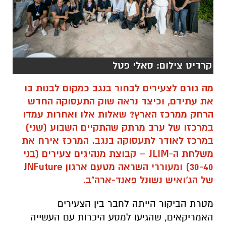
קרדיט צילום: סאלי פטל
מה גורם לצעירים לבחור בנגב כמקום לבנות בו
את עתידם, וכיצד נראה שוק התעסוקה החדש
הרחק ממרכז הארץ? שאלות אלו ואחרות עמדו
במרכזו של ערב מרתק שהתקיים השבוע (שני)
במרכז לאודר לתעסוקה בנגב. המרכז אירח את
משלחת ה-JLIM – קבוצת מנהיגים צעירים (בני
30-40) ומעוררי השראה מטעם ארגון JNFuture
של הג'ואיש נשונל פאנד-ארה"ב.
מטרת הביקור הייתה לחבר בין הצעירים
האמריקאים, שהגיעו למסע היכרות עם העשייה