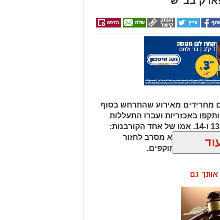
ארק בב''ש
 מחרידים מאירוע שהתרחש בסוף
ע האחרון: שני נערים כבני 15 הותקפו באכזריות ועברו התעללות
מינית קשה על ידי חבורת קטינים בני 13 ו-14. אמו של אחד הקורבנות:
 מרוסקים והוא מסרב לחזור
וד
 אישום נגד התוקפים.
ן אותך גם