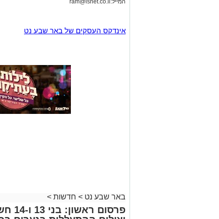
המייל:
ram@isnet.co.il
אינדקס העסקים של באר שבע נט
באר שבע נט
>
חדשות
>
פרסום 