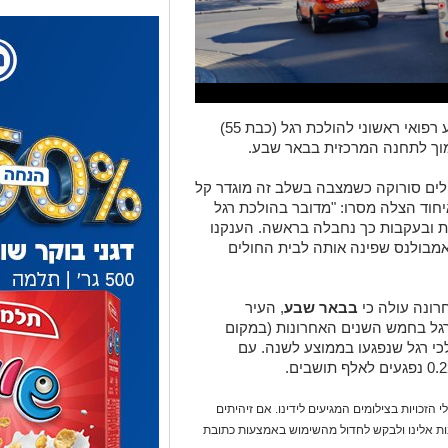
צוותי הרפואה של איחוד הצלה העניקו סיוע רפואי ראשוני להולכת רגל (כבת 55)
מוך לתחנה המרכזית בבאר שבע.
ים סורוקה כשמצבה בשלב זה מוגדר קל
 איחוד הצלה מסרו: "מדובר בהולכת רגל
 ובעקבות כך נחבלה בראשה. הענקנו
אמבולנס שפינה אותה לבית החולים
רונה עולה כי
בבאר שבע
, העיר
תר בנגב, נפגעו 240 הולכי רגל בחמש השנים האחרונות (במקום
רי הרצליה), שאלו למעשה 48 הולכי רגל שנפגעו בממוצע לשנה. עם
 הזכויות בצילומים המגיעים לידינו. אם זיהיתים
נות אלינו ולבקש לחדול מהשימוש באמצעות כתובת