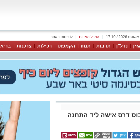
|
המייל האדום
|
לפרסום באתר
זין
נדל"ן
תרבות
תמוז
הקמפוס
רכילות
צרכנות
בריאו
וס דרס אישה ליד התחנה