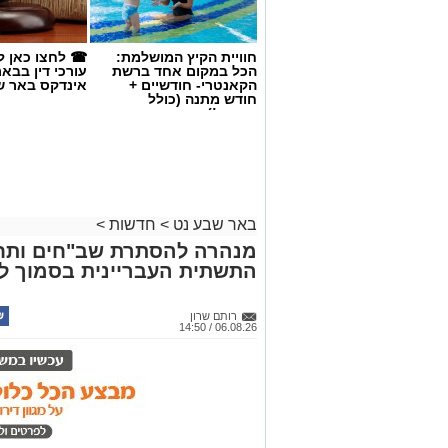
חוויית הקיץ המושלמת:
☎ לחצו כאן ל
הכל במקום אחד ברשת
עורכי דין בבא
הקאנטרי- חודשיים +
אינדקס באר ש
חודש מתנה (כולל
החגים!)
באר שבע נט
>
חדשות
>
מנהרה להסתרת שב"חים ותח
צילום: shutterstock אילוסטרציה
התשתית העבריינית בסמוך לב
אירוע פלילי חמור ומזעזע
נחשף כעת לראשונה. בליל 
רותם שרון
06.08.26 / 14:50
מבילוי. הם עשו את דרכם 
מבצע קדם ומבצע יקב שבשכו
כאשר דרכם נחסמה על ידי