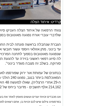
קרדיט: איחוד הצלה
שלדברי עוברי אורח נפגעה מאוטובוס בס
הגברת שנחבלה בראשה פונתה לבית החול
עד בינוני. מתן אזולאי ויוספי עשור חובשי
שנפגעה מאוטובוס בסמוך לתחנה המרכזית
לה סיוע רפואי ראשוני בזירה עד להגעת ה
סורוקה. בשלב זה מצבה מוגדר בינוני".
בנתונים של עמותת אור ירוק שפורסמו לאח
המאוכלסת ביו
ה-29 אח
214,162 אלף תושבים - מדובר ביחס של 0.22 נפגעים לאלף תושבים.
אנו מכבדים זכויות יוצרים ועושים מאמץ לאתר את בעלי
בפרסומינו צילום שיש לכם זכויות בו, אתם רשאים לפ