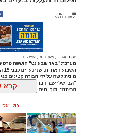
וצילום ההתעללות בנערים בפ
רותם שרון
06.08.26 / 15:41
תגים:
משטרה
,
מעשי סדום
,
התעללות
מערכת "באר שבע נט" חושפת פרטים
השבו
"הבן שלי עבר דברים מזעזעים, אנחנו
קרא ע
הביתה". תוך ימים ספורים: צפוי כתב
אולי יעניי