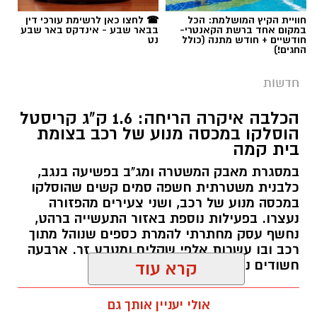
חוויית הקיץ המושלמת: הכל
☎ לחצו כאן לרשימת עורכי דין
במקום אחד ברשת הקאנטרי-
בבאר שבע - אינדקס באר שבע
חודשיים + חודש מתנה (כולל
נט
החגים!)
חדשות
הכלבה איקרה הריחה: 1.6 ק"ג קריסטל
הוסלקו במכסה מנוע של רכב בצומת
בית קמה
במסגרת מאבק המשטרה ומג"ב בפשיעה בנגב,
כלבנית משטרתית חשפה סמים קשים שהוסלקו
במכסה מנוע של רכב, ושני צעירים מהפזורה
נעצרו. בפעילות נוספת באזור התעשייה ברהט,
נחשף עסק מחתרתי להמרת כספים שנוהל מתוך
רכב ובו עשרות אלפי שקלים ומטבע זר. ארבעה
חשודים נעצרו בסך הכל.
קרא עוד
רותם שרון / 19:00 06.08.26
אולי יעניין אותך גם