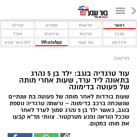
ראשי
חדשות
ספורט
קהילה
מגזין
תרבות
אירועים
אוכל
אינדקס
צור קשר
WhatsApp
לוח באר שבע
חדשות
עוד טרגדיה בנגב: ילד בן 5 נהרג
בתאונה ליד ערד, שעות אחרי מותה
של פעוטה בדימונה
שעות בודדות לאחר מותה של פעוטה בת שנתיים
שנשכחה ברכב בדימונה – נרשמה טרגדיה נוספת
בנגב, כאשר ילד בן 5 נהרג סמוך לערד לאחר
שככל הנראה נפגע מטרקטור. צוותי מד"א קבעו
את מותו במקום.