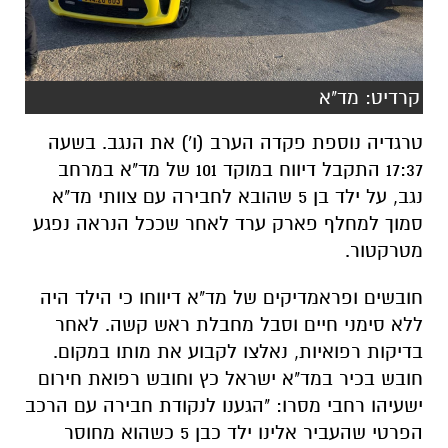
קרדיט: מד"א
טרגדיה נוספת פקדה הערב (ו') את הנגב. בשעה
17:37 התקבל דיווח במוקד 101 של מד"א במרחב
נגב, על ילד בן 5 שהובא לחבירה עם צוותי מד"א
סמוך למחלף פארק ערד לאחר שככל הנראה נפגע
מטרקטור.
חובשים ופראמדיקים של מד"א דיווחו כי הילד היה
ללא סימני חיים וסבל מחבלת ראש קשה. לאחר
בדיקות רפואיות, נאלצו לקבוע את מותו במקום.
חובש בכיר במד"א ישראל כץ וחובש רפואת חירום
ישעיהו רחבי מסרו: "הגענו לנקודת חבירה עם הרכב
הפרטי שהעביר אלינו ילד כבן 5 כשהוא מחוסר