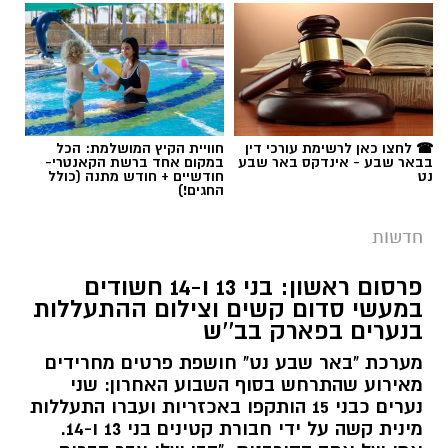
תגים:
משטרה
☎ לחצו כאן לרשימת עורכי דין
חוויית הקיץ המושלמת: הכל
בבאר שבע - אינדקס באר שבע
במקום אחד ברשת הקאנטרי-
נט
חודשיים + חודש מתנה (כולל
החגים!)
חדשות
פרסום ראשון: בני 13 ו-14 חשודים
במעשי סדום קשים וצילום ההתעללות
בנערים בפארק בב''ש
מערכת "באר שבע נט" חושפת פרטים מחרידים
מאירוע שהתרחש בסוף השבוע האחרון: שני
נערים כבני 15 הותקפו באכזריות ועברו התעללות
קרדיט: משטרת ישראל
מינית קשה על ידי חבורת קטינים בני 13 ו-14.