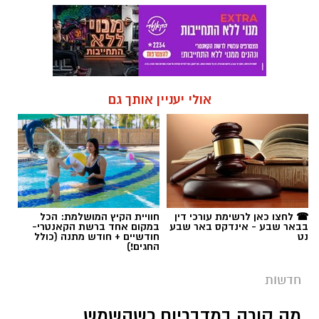
אולי יעניין אותך גם
☎ לחצו כאן לרשימת עורכי דין
חוויית הקיץ המושלמת: הכל
בבאר שבע - אינדקס באר שבע
במקום אחד ברשת הקאנטרי-
נט
חודשיים + חודש מתנה (כולל
החגים!)
חדשות
מה קורה במדבריום כשהשמש
שוקעת? אטרקציית הלילה החדשה
שתצנן לכם את אוגוסט
כותרת משנה: פארק החיות משיק את ה-NIGHT
PARK: סיורי לילה בעקבות חיות המדבר, מסע