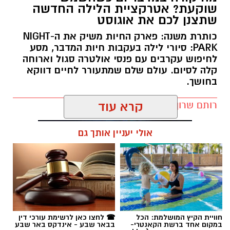
לחיפוש עקרבים עם פנסי אולטרה סגול וארוחה
קלה לסיום. עולם שלם שמתעורר לחיים דווקא
בחושך.
רותם שרון / 11:30 10.08.26
קרא עוד
אולי יעניין אותך גם
תגים:
מדבריום
חוויית הקיץ המושלמת: הכל
☎ לחצו כאן לרשימת עורכי דין
במקום אחד ברשת הקאנטרי-
בבאר שבע - אינדקס באר שבע
חודשיים + חודש מתנה (כולל
נט
החגים!)
חדשות