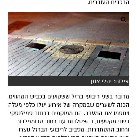
צילום: יהלי אוזן
מדובר בשני ריבועי ברזל ששקועים בכביש המהווים
הכנה לשערים שבמקרה של אירוע יעלו כלפי מעלה
ויחסמו את המעבר. הם ממוקמים ברחוב סמילנסקי
בשני מקטעים, בהצטלבות עם רחוב טרומפלדור
ורחוב ההסתדרות. מסביב לריבועי הברזל נוצרו
מעין שקעים באבנים המשתלבות בקטע הכביש
ורכבים העוברים במקום נופלים לשקע ועלול
להיגרם נזק.