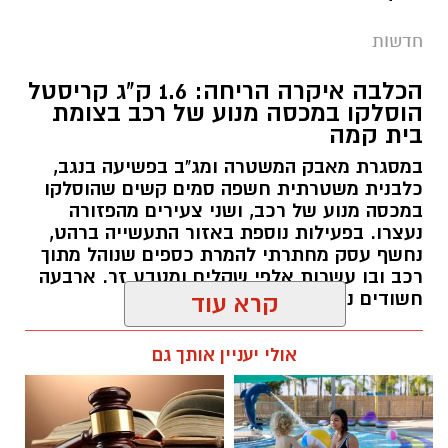
במכסה מנוע של רכב, ושני צעירים מהפזורה
נעצרו. בפעילות נוספת באזור התעשייה ברהט,
נחשף עסק מחתרתי להמרת כספים שנוהל מתוך
רכב ובו עשרות אלפי שקלים ומטבע זר. ארבעה
חשודים נעצרו בסך הכל.
קרא עוד
רותם שרון / 19:00 06.08.26
אולי יעניין אותך גם
תגים:
משטרה
חוויית הקיץ המושלמת: הכל
☎ לחצו כאן לרשימת עורכי דין
במקום אחד ברשת הקאנטרי-
בבאר שבע - אינדקס באר שבע
חודשיים + חודש מתנה (כולל
נט
החגים!)
חדשות