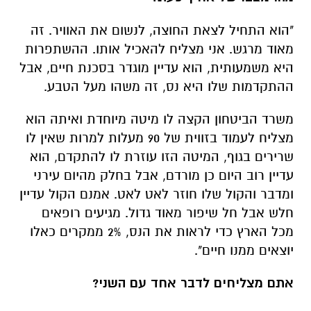
ההתקדמות שלו היא נס, זה משהו מעל הטבע.
משרד הביטחון הקצה לו מיטה מיוחדת ואיתה הוא
מצליח לעמוד בזווית של 90 מעלות למרות שאין לו
שרירים בגוף, המיטה הזו עוזרת לו להתקדם, הוא
עדיין רוב היום כן מורדם, אבל בחלק מהיום עירני
ומדבר והקול שלו חוזר לאט לאט. אמנם הקול עדיין
חלש אבל חל שיפור מאוד גדול. מגיעים רופאים
מכל הארץ כדי לראות את הנס, 2% ממקרים כאלו
יוצאים ממנו חיים".
אתם מצליחים לדבר אחד עם השני?
"יש לנו שיחות, הוא כל הזמן אומר תודה לעם
ישראל. לא תאמיני, אבל לפני יומיים עורך הדין שלו
הגיע לבקר, אמר לו שיקבל את כל הסכום שמגיע לו
רטרואקטיבית, אבל יצחק אמר שזה לא מעניין אותו