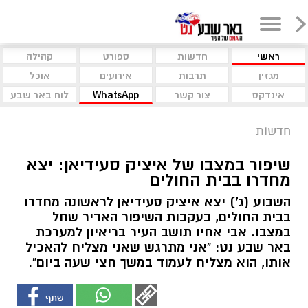
ראשי
חדשות
ספורט
קהילה
מגזין
תרבות
אירועים
אוכל
אינדקס
צור קשר
WhatsApp
לוח באר שבע
חדשות
שיפור במצבו של איציק סעידיאן: יצא
מחדרו בבית החולים
השבוע (ג') יצא איציק סעידיאן לראשונה מחדרו
בבית החולים, בעקבות השיפור האדיר שחל
במצבו. אבי אחיו תושב העיר בריאיון למערכת
באר שבע נט: "אני מתרגש שאני מצליח להאכיל
אותו, הוא מצליח לעמוד במשך חצי שעה ביום".