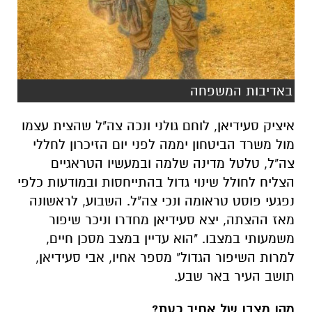
באדיבות המשפחה
איציק סעידיאן, לוחם גולני ונכה צה"ל שהצית עצמו
מול משרד הביטחון יממה לפני יום הזיכרון לחללי
צה"ל, טלטל מדינה שלמה ובמעשיו הטראגיים
הצליח לחולל שינוי גדול בהתייחסות ובמודעות כלפי
נפגעי פוסט טראומה ונכי צה"ל. השבוע, לראשונה
מאז ההצתה, יצא סעידיאן מחדרו וניכר שיפור
משמעותי במצבו. "הוא עדיין במצב מסכן חיים,
למרות השיפור הגדול" מספר אחיו, אבי סעידיאן,
תושב העיר באר שבע.
מהו מצבו של אחיך כעת?
"הוא התחיל לצאת החוצה, לנשום את האוויר. זה
מאוד מרגש. אני מצליח להאכיל אותו. ההשתפרות
היא משמעותית, הוא עדיין מוגדר בסכנת חיים, אבל