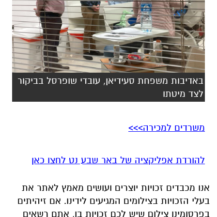
באדיבות משפחת סעידיאן, עובדי שופרסל בביקור
לצד מיטתו
משרדים למכירה>>>
להורדת אפליקציה של באר שבע נט לחצו כאן
אנו מכבדים זכויות יוצרים ועושים מאמץ לאתר את
בעלי הזכויות בצילומים המגיעים לידינו. אם זיהיתים
בפרסומינו צילום שיש לכם זכויות בו, אתם רשאים
לפנות אלינו ולבקש לחדול מהשימוש באמצעות
כתובת המייל:
ram@isnet.co.il