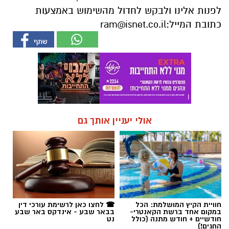
אולי יעניין אותך גם
חוויית הקיץ המושלמת: הכל
☎ לחצו כאן לרשימת עורכי דין
במקום אחד ברשת הקאנטרי-
בבאר שבע - אינדקס באר שבע
חודשיים + חודש מתנה (כולל
נט
החגים!)
חדשות
הכלבה איקרה הריחה: 1.6 ק"ג קריסטל
הוסלקו במכסה מנוע של רכב בצומת
בית קמה
במסגרת מאבק המשטרה ומג"ב בפשיעה בנגב,
כלבנית משטרתית חשפה סמים קשים שהוסלקו