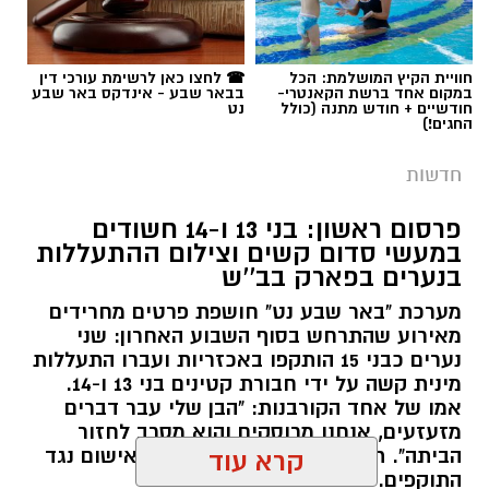
פרסום ראשון: בני 13 ו-14 חשודים
במעשי סדום קשים וצילום ההתעללות
בנערים בפארק בב''ש
מערכת "באר שבע נט" חושפת פרטים מחרידים
מאירוע שהתרחש בסוף השבוע האחרון: שני
נערים כבני 15 הותקפו באכזריות ועברו התעללות
קרדיט: משטרת ישראל
מינית קשה על ידי חבורת קטינים בני 13 ו-14.
אמו של אחד הקורבנות: "הבן שלי עבר דברים
שוטרי המחוז הדרומי ולוחמי המשמר הלאומי של
מזעזעים, אנחנו מרוסקים והוא מסרב לחזור
מג"ב ממשיכים להנחית מכות על תשתיות
הביתה". תוך ימים ספורים: צפוי כתב אישום נגד
קרא עוד
התוקפים.
הפשיעה בנגב, עם שתי תפיסות משמעותיות
ביממות האחרונות. במסגרת פעילות סמויה
אולי יעניין אותך גם
רותם שרון / 15:41 06.08.26
שנערכה על ידי כוחות מג"ב יחד עם שוטרי ימ"ר
דרום, אותר רכב חשוד בצומת בית קמה.
בחיפוש שנערך ברכב, בעזרתה של הכלבה
המשטרתית "איקרה", אותר שלל רב: במכסה
המנוע ובגב המושבים האחוריים הוסלקו לא פחות
תגים:
משטרה
,
מעשי סדום
,
התעללות
חוויית הקיץ המושלמת: הכל
☎ לחצו כאן לרשימת עורכי דין
מ-1.6 ק"ג של חומר החשוד כסם קשה מסוג