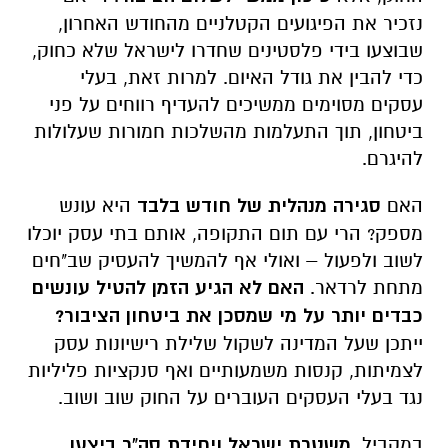
נזכיר את הפיגועים הקטלניים מהחודש האחרון,
שבוצעו בידי פלסטינים שחדרו לישראל שלא כחוק,
כדי להבין את גודל האיום. למרות זאת, בעלי
עסקים מסוימים ממשיכים להעדיף רווחים על פני
ביטחון, תוך התעלמות מהשלכות חמורות שעלולות
להיגרם.
האם
סגירה מנהלית של חודש בלבד
היא עונש
מספק? הרי עם תום התקופה, אותם בתי עסק יוכלו
לשוב ולפעול – ואולי אף להמשיך להעסיק שב"חים
מתחת לרדאר.
האם לא הגיע הזמן להטיל עונשים
כבדים יותר על מי שמסכן את ביטחון הציבור?
ייתכן שעל המדינה לשקול שלילת רישיונות עסק
לצמיתות, קנסות משמעותיים ואף סנקציות פליליות
נגד בעלי העסקים העוברים על החוק שוב ושוב.
במקביל,
משטרת ישראל ויחידת סה"ר ביצעו