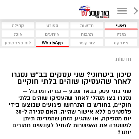
ראשי
חדשות
ספורט
קהילה
מגזין
תרבות
אירועים
אוכל
אינדקס
צור קשר
WhatsApp
לוח באר שבע
חדשות
סיכון ביטחוני? שני עסקים בב"ש נסגרו
לאחר שהעסיקו שוהים בלתי חוקיים
שני בתי עסק בבאר שבע – נגריה ומרכול –
נסגרו בצו מנהלי לאחר שהעסיקו שוהים בלתי
חוקיים, בחודש בו התרחשו פיגועים שבוצעו בידי
פלסטינים ללא אישור שהייה. האם סגירה ל-30
יום מספיקה, או שהגיע הזמן שהמדינה תיתן
למשטרה את האפשרות להחיל לעונשים חמורים
יותר?