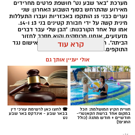
מערכת "באר שבע נט" חושפת פרטים מחרידים
מאירוע שהתרחש בסוף השבוע האחרון: שני
נערים כבני 15 הותקפו באכזריות ועברו התעללות
מינית קשה על ידי חבורת קטינים בני 13 ו-14.
אמו של אחד הקורבנות: "הבן שלי עבר דברים
מזעזעים, אנחנו מרוסקים והוא מסרב לחזור
הביתה". תוך ימים ספורים: צפוי כתב אישום נגד
קרא עוד
התוקפים.
אולי יעניין אותך גם
רותם שרון / 15:41 06.08.26
תגים:
משטרה
,
מעשי סדום
,
התעללות
חוויית הקיץ המושלמת: הכל
☎ לחצו כאן לרשימת עורכי דין
במקום אחד ברשת הקאנטרי-
בבאר שבע - אינדקס באר שבע
חודשיים + חודש מתנה (כולל
נט
החגים!)