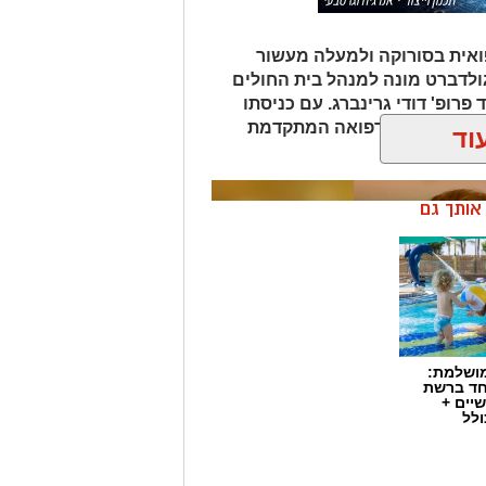
אית בסורוקה ולמעלה מעשור
גולדברט מונה למנהל בית החולים
פרופ' דודי גרינברג. עם כניסתו
דה בנגב יזכו לרפואה המתקדמת
וד
ן אותך גם
מושלמת:
חד ברשת
יים +
ולל