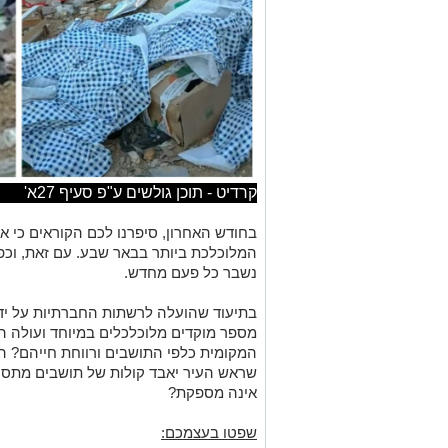
קרדיט - תוכן גולשים ע"פ סעיף 27א'
בחודש האחרון, סיפרנו לכם הקוראים כי א
המלוכלכת ביותר בבאר שבע. עם זאת, וכפי
נשבר כל פעם מחדש.
בתיעוד שהועלה לרשתות החברתיות על ידי
מספר מוקדים מלוכלכלים במיוחד ועולה 
המקומית כלפי התושבים ורווחת חייהם? ה
שראש העיר יאבד קולות של תושבים מתסוכ
אינה מספקת?
שפטו בעצמכם: