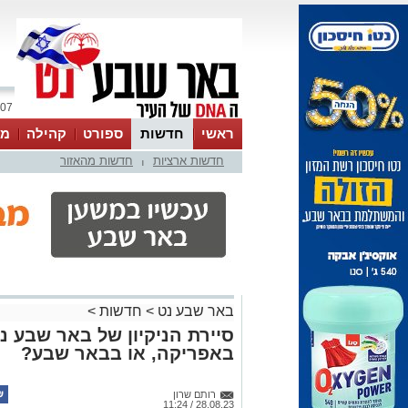
07 אוגוסט 2026 / 23:42
ראשי
חדשות
ספורט
קהילה
מג
חדשות ארציות
חדשות מהאזור
עסקים
טיפים והמלצות
|
באר שבע נט
>
חדשות
>
סיירת הניקיון של באר שבע נ
באפריקה, או בבאר שבע?
רותם שרון
28.08.23 / 11:24