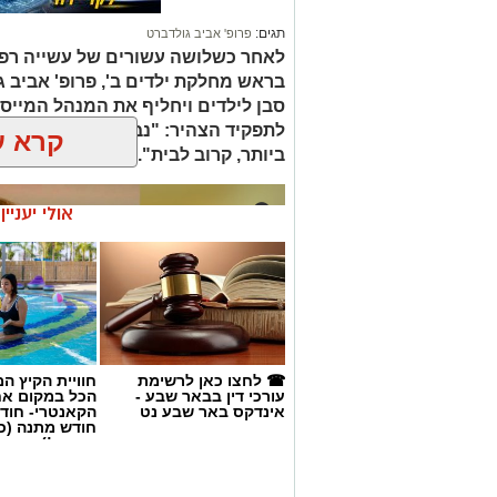
תגים:
פרופ' אביב גולדברט
לאחר כשלושה עשורים של עשייה רפו
בראש מחלקת ילדים ב', פרופ' אביב 
סבן לילדים ויחליף את המנהל המייסד 
לתפקיד הצהיר: "נבטיח שכל ילד ויל
קרא ע
ביותר, קרוב לבית".
אולי יעניי
☎ לחצו כאן לרשימת
חוויית הקיץ ה
עורכי דין בבאר שבע -
הכל במקום א
אינדקס באר שבע נט
הקאנטרי- חודש
חודש מתנה (כ
החגים!)