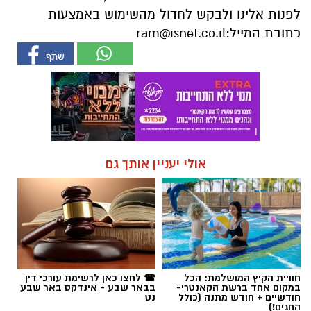
לפנות אלינו ולבקש לחדול מהשימוש באמצעות
כתובת המייל:
ram@isnet.co.il
אולי יעניין אותך גם
חוויית הקיץ המושלמת: הכל
☎ לחצו כאן לרשימת עורכי דין
במקום אחד ברשת הקאנטרי-
בבאר שבע - אינדקס באר שבע
חודשיים + חודש מתנה (כולל
נט
החגים!)