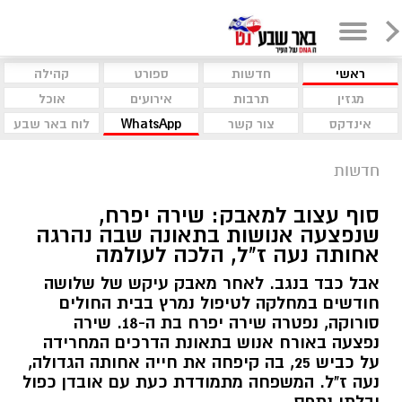
ראשי
חדשות
ספורט
קהילה
מגזין
תרבות
אירועים
אוכל
אינדקס
צור קשר
WhatsApp
לוח באר שבע
חדשות
סוף עצוב למאבק: שירה יפרח,
שנפצעה אנושות בתאונה שבה נהרגה
אחותה נעה ז"ל, הלכה לעולמה
אבל כבד בנגב. לאחר מאבק עיקש של שלושה
חודשים במחלקה לטיפול נמרץ בבית החולים
סורוקה, נפטרה שירה יפרח בת ה-18. שירה
נפצעה באורח אנוש בתאונת הדרכים המחרידה
על כביש 25, בה קיפחה את חייה אחותה הגדולה,
נעה ז"ל. המשפחה מתמודדת כעת עם אובדן כפול