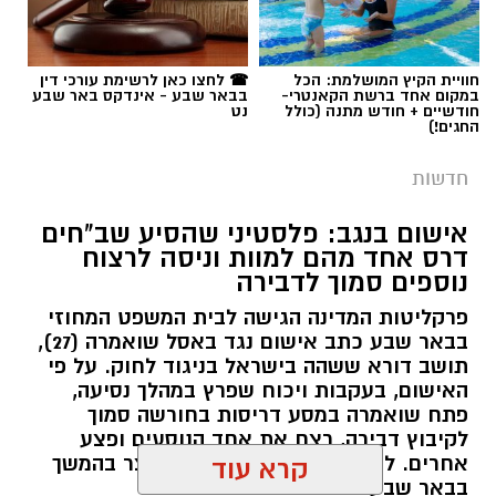
תגים:
רמ''י
חוויית הקיץ המושלמת: הכל
☎ לחצו כאן לרשימת עורכי דין
במקום אחד ברשת הקאנטרי-
בבאר שבע - אינדקס באר שבע
חודשיים + חודש מתנה (כולל
נט
החגים!)
חדשות
אישום בנגב: פלסטיני שהסיע שב"חים
דרס אחד מהם למוות וניסה לרצוח
נוספים סמוך לדבירה
פרקליטות המדינה הגישה לבית המשפט המחוזי
בבאר שבע כתב אישום נגד באסל שואמרה (27),
תושב דורא ששהה בישראל בניגוד לחוק. על פי
האישום, בעקבות ויכוח שפרץ במהלך נסיעה,
פתח שואמרה במסע דריסות בחורשה סמוך
לקיבוץ דבירה, רצח את אחד הנוסעים ופצע
קרדיט: רמ"י
אחרים. לאחר מכן נמלט מהזירה ונעצר בהמשך
קרא עוד
בבאר שבע.