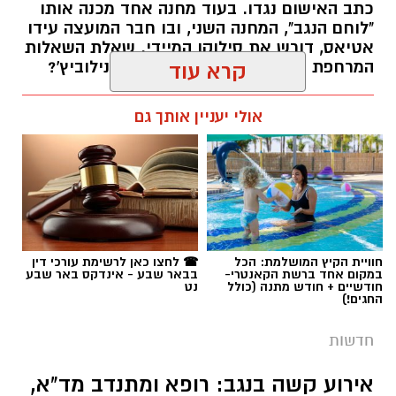
כתב האישום נגדו. בעוד מחנה אחד מכנה אותו
"לוחם הנגב", המחנה השני, ובו חבר המועצה עידו
אטיאס, דורש את סילוקו המיידי. שאלת השאלות
המרחפת באוויר: כיצד יכריע רוביק דנילוביץ'?
קרא עוד
רותם שרון / 18:10 05.08.26
אולי יעניין אותך גם
תגים:
שמעון טובול
חוויית הקיץ המושלמת: הכל
☎ לחצו כאן לרשימת עורכי דין
במקום אחד ברשת הקאנטרי-
בבאר שבע - אינדקס באר שבע
חודשיים + חודש מתנה (כולל
נט
החגים!)
חדשות
אירוע קשה בנגב: רופא ומתנדב מד"א,