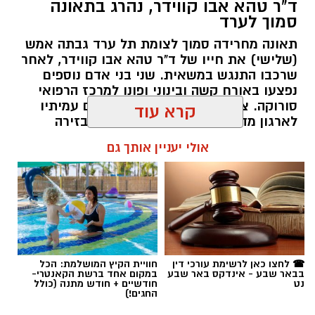
ד"ר טהא אבו קווידר, נהרג בתאונה
סמוך לערד
תאונה מחרידה סמוך לצומת תל ערד גבתה אמש
(שלישי) את חייו של ד"ר טהא אבו קווידר, לאחר
שרכבו התנגש במשאית. שני בני אדם נוספים
נפצעו באורח קשה ובינוני ופונו למרכז הרפואי
סורוקה. צוותי ההצלה והרפואה, חלקם עמיתיו
לארגון מד"א, נאלצו לקבוע את מותו בזירה
קרדיט: באר שבע נט
הקשה.
קרא עוד
מתח שיא נרשם בשעה זו ברחבת עיריית באר
רותם שרון / 16:30 05.08.26
אולי יעניין אותך גם
שבע: הפגנה יצרית וסוערת מתקיימת ממש כעת
מחוץ לבניין העירייה, דקות ספורות לפני פתיחתה
של אחת מישיבות המועצה הטעונות ביותר שידעה
העיר בתקופה האחרונה. על סדר היום עומדת
דרישתם של חברי המועצה להדיח לאלתר את סגן
ראש העיר, שמעון טובול, על רקע הגשת כתב
תגים:
ד"ר טהא אבו קווידר
האישום נגדו בגין תקיפת שני עובדי תחנת דלק.
☎ לחצו כאן לרשימת עורכי דין
חוויית הקיץ המושלמת: הכל
בבאר שבע - אינדקס באר שבע
במקום אחד ברשת הקאנטרי-
נט
חודשיים + חודש מתנה (כולל