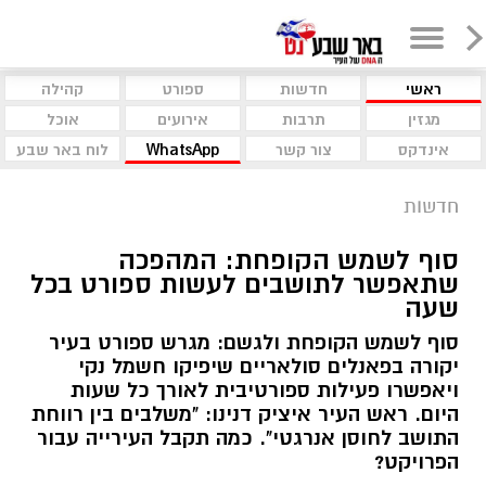
ראשי
חדשות
ספורט
קהילה
מגזין
תרבות
אירועים
אוכל
אינדקס
צור קשר
WhatsApp
לוח באר שבע
חדשות
סוף לשמש הקופחת: המהפכה
שתאפשר לתושבים לעשות ספורט בכל
שעה
סוף לשמש הקופחת ולגשם: מגרש ספורט בעיר
יקורה בפאנלים סולאריים שיפיקו חשמל נקי
ויאפשרו פעילות ספורטיבית לאורך כל שעות
היום. ראש העיר איציק דנינו: "משלבים בין רווחת
התושב לחוסן אנרגטי". כמה תקבל העירייה עבור
הפרויקט?