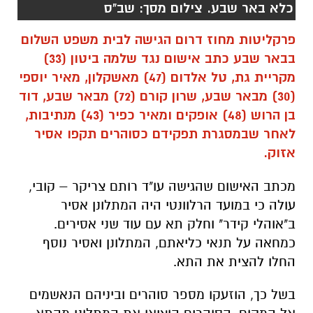
מקריית גת, טל אלדום (47) מאשקלון, מאיר יוספי
(30) מבאר שבע, שרון קורם (72) מבאר שבע, דוד
בן הרוש (48) אופקים ומאיר כפיר (43) מנתיבות,
לאחר שבמסגרת תפקידם כסוהרים תקפו אסיר
אזוק.
מכתב האישום שהגישה עו"ד רותם צריקר – קובי,
עולה כי במועד הרלוונטי היה המתלונן אסיר
ב"אוהלי קידר" וחלק תא עם עוד שני אסירים.
כמחאה על תנאי כליאתם, המתלונן ואסיר נוסף
החלו להצית את התא.
בשל כך, הוזעקו מספר סוהרים וביניהם הנאשמים
אל המקום. הסוהרים הוציאו את המתלונן מהתא
והרחיקו אותו מהמקום, אז סטר בן הרוש בעורפו
של המתלונן מספר פעמים, אלדום הדף את
המתלונן אל הקיר ויוספי חבט בעורפו וגבו של