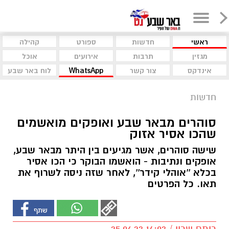
ראשי
חדשות
ספורט
קהילה
מגזין
תרבות
אירועים
אוכל
אינדקס
צור קשר
WhatsApp
לוח באר שבע
חדשות
סוהרים מבאר שבע ואופקים מואשמים
שהכו אסיר אזוק
שישה סוהרים, אשר מגיעים בין היתר מבאר שבע,
אופקים ונתיבות - הואשמו הבוקר כי הכו אסיר
בכלא ''אוהלי קידר'', לאחר שזה ניסה לשרוף את
תאו. כל הפרטים
רותם שרון / 14:03 25.06.23