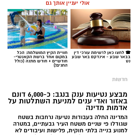
☎ לחצו כאן לרשימת עורכי דין
חוויית הקיץ המושלמת: הכל
בבאר שבע - אינדקס באר שבע
במקום אחד ברשת הקאנטרי-
נט
חודשיים + חודש מתנה (כולל
החגים!)
חדשות
מבצע נטיעות ענק בנגב: כ-6,000 דונם
באזור ואדי ענים למניעת השתלטות על
אדמות מדינה
המדינה החלה בעבודות נטיעה נרחבות בשטח
שגודלו פי שניים משטח העיר גבעתיים, במטרה
למנוע בנייה בלתי חוקית, פלישות ועיבודים לא
מורשים בנגב. המהלך נועד גם להגן על התוואי
המתוכנן להרחבת כביש 6 דרומה.
רותם שרון / 11:32 08.08.26
קרא עוד