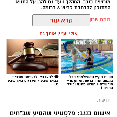
אולי יעניין אותך גם
תגים:
רמ''י
חוויית הקיץ המושלמת: הכל
☎ לחצו כאן לרשימת עורכי דין
במקום אחד ברשת הקאנטרי-
בבאר שבע - אינדקס באר שבע
חודשיים + חודש מתנה (כולל
נט
החגים!)
חדשות
אישום בנגב: פלסטיני שהסיע שב"חים
דרס אחד מהם למוות וניסה לרצוח
נוספים סמוך לדבירה
פרקליטות המדינה הגישה לבית המשפט המחוזי
בבאר שבע כתב אישום נגד באסל שואמרה (27),