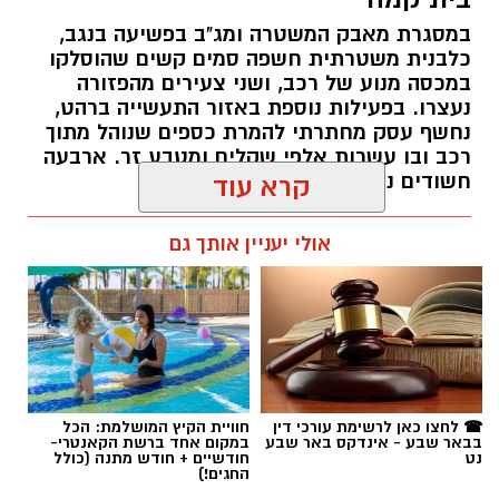
במסגרת מאבק המשטרה ומג"ב בפשיעה בנגב,
קרדיט: זק"א
כלבנית משטרתית חשפה סמים קשים שהוסלקו
במכסה מנוע של רכב, ושני צעירים מהפזורה
התפתחות קשה וכואבת בפרשת היעדרותו של
נעצרו. בפעילות נוספת באזור התעשייה ברהט,
נחשף עסק מחתרתי להמרת כספים שנוהל מתוך
אלדר דיין ז"ל, צעיר בן 23 מדימונה, שנעדר מאז
רכב ובו עשרות אלפי שקלים ומטבע זר. ארבעה
סוף חודש יולי. משטרת ישראל התירה היום
חשודים נעצרו בסך הכל.
קרא עוד
(חמישי) לפרסום כי הגופה שאותרה הבוקר בשטח
פתוח סמוך לכביש 40 זוהתה בוודאות כגופתו של
רותם שרון / 19:00 06.08.26
אולי יעניין אותך גם
דיין, לאחר השלמת הליך הזיהוי במכון הלאומי
לרפואה משפטית. הודעה מרה נמסרה למשפחתו.
​אתמול, בהתאם להנחיית מפקד מחוז מרכז, ניצב
אמיר כהן, הועברה חקירת ההיעדרות מאחריות
תחנת דימונה במחוז דרום לידי היחידה המרכזית
תגים:
משטרה
☎ לחצו כאן לרשימת עורכי דין
חוויית הקיץ המושלמת: הכל
(ימ"ר) שרון, זאת לאחר שמוצו כלל פעולות החיפוש
בבאר שבע - אינדקס באר שבע
במקום אחד ברשת הקאנטרי-
וכיווני הבדיקה שבוצעו עד כה.
נט
חודשיים + חודש מתנה (כולל
החגים!)