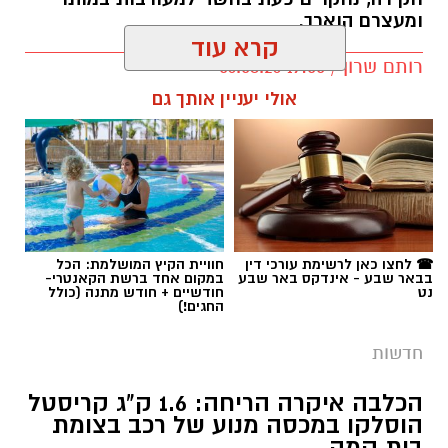
ומעצרם הוארך.
קרא עוד
רותם שרון / 19:00 06.08.26
אולי יעניין אותך גם
תגים:
אלדר דיין
☎ לחצו כאן לרשימת עורכי דין
חוויית הקיץ המושלמת: הכל
בבאר שבע - אינדקס באר שבע
במקום אחד ברשת הקאנטרי-
נט
חודשיים + חודש מתנה (כולל
החגים!)
חדשות
הכלבה איקרה הריחה: 1.6 ק"ג קריסטל
הוסלקו במכסה מנוע של רכב בצומת
בית קמה