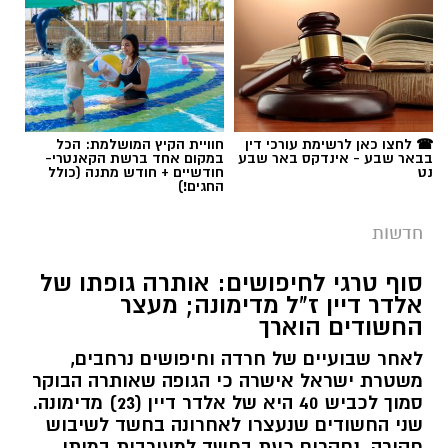
☎ לחצו כאן לרשימת עורכי דין
חוויית הקיץ המושלמת: הכל
בבאר שבע - אינדקס באר שבע
במקום אחד ברשת הקאנטרי-
נט
חודשיים + חודש מתנה (כולל
החגים!)
חדשות
סוף טרגי לחיפושים: אותרה גופתו של
אלדר דיין ז"ל מדימונה; מעצר
החשודים הוארך
לאחר שבועיים של חרדה וחיפושים נרחבים,
משטרת ישראל אישרה כי הגופה שאותרה הבוקר
סמוך לכביש 40 היא של אלדר דיין (23) מדימונה.
שני החשודים שנעצרו לאחרונה בחשד לשיבוש
חקירה, נחקרים כעת בחשד למעורבות במותו