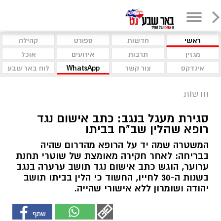
ראשי
חדשות
ספורט
קהילה
מגזין
תרבות
אירועים
אוכל
אינדקס
צור קשר
WhatsApp
לוח באר שבע
חדשות
סגירת מעגל בנגב: כתב אישום נגד
רופא שהלין שב"ח בביתו
המשטרה שמה יד על הרופא מהדרום שהיה
בבריחה: לאחר חקירה מאומצת של שוטרי תחנת
ערוער, הוגש כתב אישום נגד תושב ערערה בנגב
בשנות ה-30 לחייו, החשוד כי הלין בביתו תושב
יהודה ושומרון ללא אישורי שהייה.