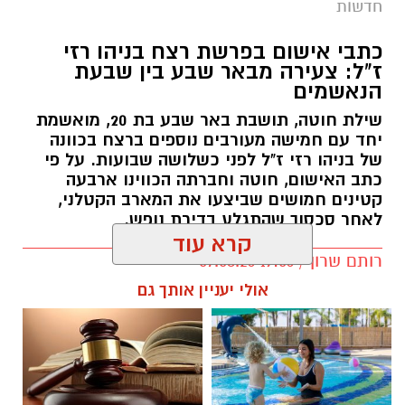
חדשות
כתבי אישום בפרשת רצח בניהו רזי
ז"ל: צעירה מבאר שבע בין שבעת
הנאשמים
שילת חוטה, תושבת באר שבע בת 20, מואשמת
יחד עם חמישה מעורבים נוספים ברצח בכוונה
של בניהו רזי ז"ל לפני כשלושה שבועות. על פי
כתב האישום, חוטה וחברתה הכווינו ארבעה
קטינים חמושים שביצעו את המארב הקטלני,
לאחר סכסוך שהתגלע בדירת נופש.
קרא עוד
קרדיט: סורוקה
רותם שרון / 19:06 07.08.26
אולי יעניין אותך גם
המרכז הרפואי האוניברסיטאי סורוקה מקבוצת
כללית הודיע על מינויו של פרופ' אביב גולדברט
למנהל בית החולים סבן לילדים. פרופ' גולדברט
נכנס לנעליו של פרופ' דודי גרינברג, המנהל המייסד
של בית החולים, שהוביל לאורך שנים את החטיבה
תגים:
רצח בניהו רזי ז"ל