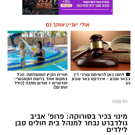
אולי יעניין אותך גם
☎ לחצו כאן לרשימת עורכי דין
חוויית הקיץ המושלמת: הכל
בבאר שבע - אינדקס באר שבע
במקום אחד ברשת הקאנטרי-
נט
חודשיים + חודש מתנה (כולל
החגים!)
חדשות
מינוי בכיר בסורוקה: פרופ' אביב
גולדברט נבחר למנהל בית חולים סבן
לילדים