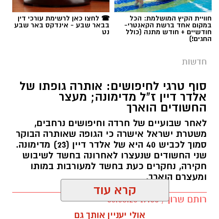
לרפואת ילדים ופעל רבות לקידום התחום בסורוקה
ובנגב כולו.
חוויית הקיץ המושלמת: הכל
☎ לחצו כאן לרשימת עורכי דין
במקום אחד ברשת הקאנטרי-
בבאר שבע - אינדקס באר שבע
חודשיים + חודש מתנה (כולל
נט
החגים!)
פרופ' גולדברט (תושב להבים, נשוי ואב לארבעה)
הוא מומחה ברפואת ילדים ובמחלות ריאה בילדים.
חדשות
הוא בוגר לימודי רפואה ותואר שני בניהול מערכות
בריאות מטעם אוניברסיטת בן גוריון, ובוגר
סוף טרגי לחיפושים: אותרה גופתו של
התמחות-על במחלות ריאה והפרעות שינה בילדים
אלדר דיין ז"ל מדימונה; מעצר
החשודים הוארך
שביצע בארה"ב. את דרכו המקצועית בסורוקה החל
לפני כשלושה עשורים כמתמחה במחלקת ילדים ב',
לאחר שבועיים של חרדה וחיפושים נרחבים,
משטרת ישראל אישרה כי הגופה שאותרה הבוקר
ובמשך השנים טיפס בשדרת הניהול של בית
חוטה. קרדיט: תוכן גולשים ע"פ סעיף 27א'
סמוך לכביש 40 היא של אלדר דיין (23) מדימונה.
החולים, כאשר בלמעלה מעשור האחרון עמד
שני החשודים שנעצרו לאחרונה בחשד לשיבוש
בראשה של אותה מחלקה כמנהל.
פרקליטות המדינה הגישה הבוקר לבית המשפט
חקירה, נחקרים כעת בחשד למעורבות במותו
המחוזי בירושלים שני כתבי אישום חמורים נגד
ומעצרם הוארך.
לצד עשייתו הקלינית הענפה בסורוקה, פרופ'
קרא עוד
שבעה מעורבים בפרשת רצח בניהו רזי ז״ל
גולדברט מוכר גם בזכות פעילותו המחקרית,
רותם שרון / 19:00 06.08.26
ופציעת חברו, אירוע שהתרחש לפני כשלושה
שחלקה זכה לעניין ולחשיפה בינלאומית. בעבר
שבועות.
אולי יעניין אותך גם