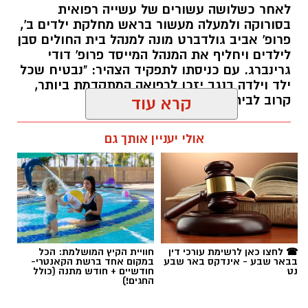
לאחר כשלושה עשורים של עשייה רפואית
בסורוקה ולמעלה מעשור בראש מחלקת ילדים ב',
פרופ' אביב גולדברט מונה למנהל בית החולים סבן
לילדים ויחליף את המנהל המייסד פרופ' דודי
גרינברג. עם כניסתו לתפקיד הצהיר: "נבטיח שכל
ילד וילדה בנגב יזכו לרפואה המתקדמת ביותר,
קרוב לבית".
קרא עוד
רותם שרון / 19:10 07.08.26
אולי יעניין אותך גם
תגים:
פרופ' אביב גולדברט
☎ לחצו כאן לרשימת עורכי דין
חוויית הקיץ המושלמת: הכל
בבאר שבע - אינדקס באר שבע
במקום אחד ברשת הקאנטרי-
נט
חודשיים + חודש מתנה (כולל
החגים!)