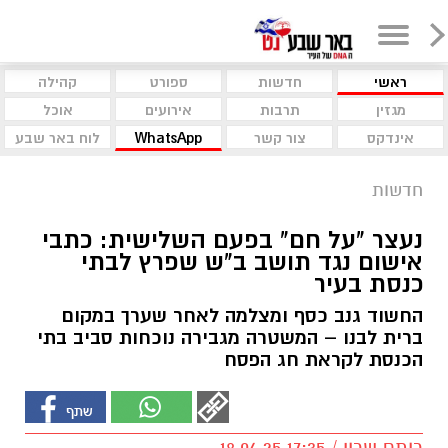
ראשי
חדשות
ספורט
קהילה
מגזין
תרבות
אירועים
אוכל
אינדקס
צור קשר
WhatsApp
לוח באר שבע
חדשות
נעצר "על חם" בפעם השלישית: כתבי
אישום נגד תושב ב"ש שפרץ לבתי
כנסת בעיר
החשוד גנב כסף ומצלמה לאחר שערך במקום
ברית לבנו – המשטרה מגבירה נוכחות סביב בתי
הכנסת לקראת חג הפסח
רותם שרון / 17:35 18.04.25