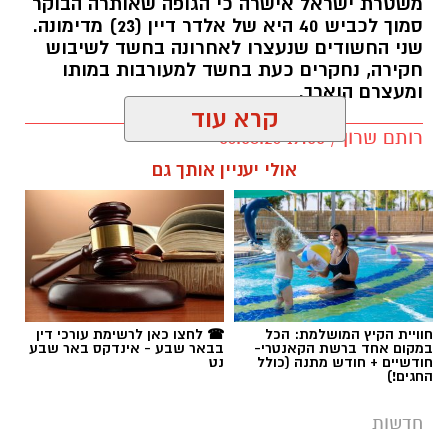
קרא עוד
רותם שרון / 19:00 06.08.26
אולי יעניין אותך גם
תגים:
אלדר דיין
חוויית הקיץ המושלמת: הכל
☎ לחצו כאן לרשימת עורכי דין
במקום אחד ברשת הקאנטרי-
בבאר שבע - אינדקס באר שבע
חודשיים + חודש מתנה (כולל
נט
החגים!)
חדשות
הכלבה איקרה הריחה: 1.6 ק"ג קריסטל
הוסלקו במכסה מנוע של רכב בצומת
בית קמה