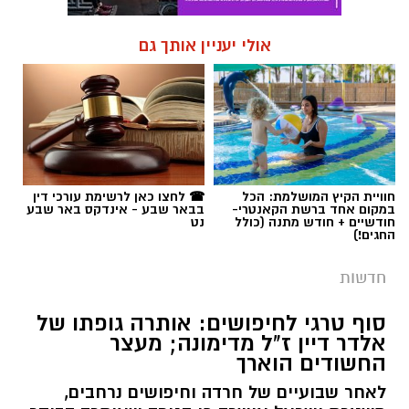
חוויית הקיץ המושלמת: הכל
☎ לחצו כאן לרשימת עורכי דין
במקום אחד ברשת הקאנטרי-
בבאר שבע - אינדקס באר שבע
חודשיים + חודש מתנה (כולל
נט
החגים!)
חדשות
סוף טרגי לחיפושים: אותרה גופתו של
אלדר דיין ז"ל מדימונה; מעצר
החשודים הוארך
לאחר שבועיים של חרדה וחיפושים נרחבים,
משטרת ישראל אישרה כי הגופה שאותרה הבוקר
סמוך לכביש 40 היא של אלדר דיין (23) מדימונה.
שני החשודים שנעצרו לאחרונה בחשד לשיבוש
חקירה, נחקרים כעת בחשד למעורבות במותו
ומעצרם הוארך.