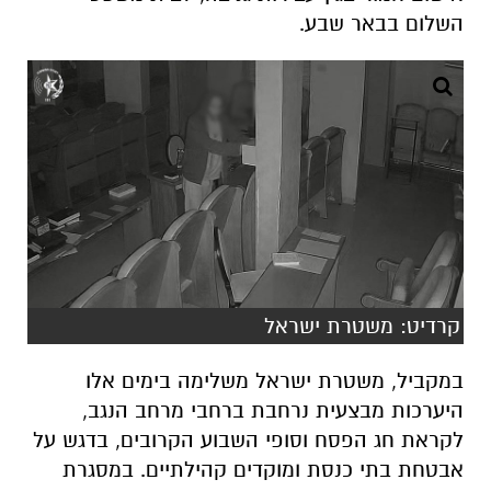
קרדיט: משטרת ישראל
במקביל, משטרת ישראל משלימה בימים אלו
היערכות מבצעית נרחבת ברחבי מרחב הנגב,
לקראת חג הפסח וסופי השבוע הקרובים, בדגש על
אבטחת בתי כנסת ומוקדים קהילתיים. במסגרת
ההיערכות – בהתאם להנחיות מפקד מחוז דרום,
ניצב חיים בובליל, ובהובלת מפקד מרחב נגב
תת-ניצב אמיר קליין – תוגבר הנוכחות המשטרתית
בפעילות גלויה וסמויה, בסיוע שוטרים, לוחמי מג"ב