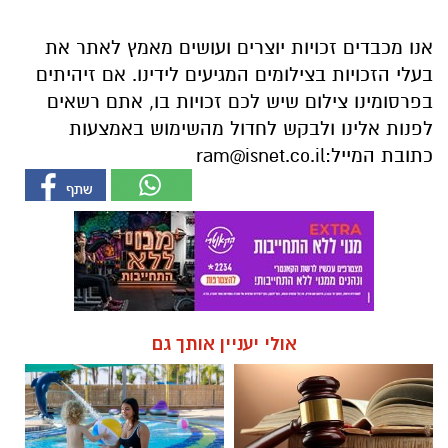
בפרסומינו צילום שיש לכם זכויות בו, אתם רשאים
לפנות אלינו ולבקש לחדול מהשימוש באמצעות
כתובת המייל:
ram@isnet.co.il
אולי יעניין אותך גם
☎ לחצו כאן לרשימת עורכי דין
חוויית הקיץ המושלמת: הכל
בבאר שבע - אינדקס באר שבע
במקום אחד ברשת הקאנטרי-
נט
חודשיים + חודש מתנה (כולל