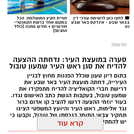
החגים!)
חדשות
סערה במועצת העיר: נדחתה ההצעה
להדיח את סגן ראש העיר שמעון טובול
בתום דיון טעון שכלל הפגנות מחוץ לבניין
העירייה, דחתה מועצת העיר באר שבע את
דרישת חברי הקואליציה להדיח מתפקידו את
שמעון טובול, בעקבות הגשת כתב האישום נגדו.
בעוד יוזמי ההצעה דרשו להציב קו אדום ברור
נגד אלימות, ראש העיר והיועץ המשפטי הציגו
תחקיר צבאי התומך בגרסתו של טובול, וקבעו כי
יש להמתין להכרעת בית המשפט.
קרא עוד
רותם שרון / 09:58 06.08.26
אולי יעניין אותך גם