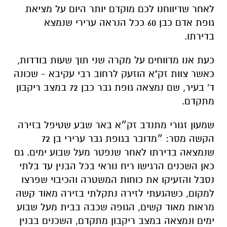
כעת אנו מדווחים על מקרה שני תוך שעות בודדות,
כאשר צוות זק"א הוזעק לרחוב רבי עקיבא - שכונה
ד' בעיר, שם נמצאה גופת גבר כבן 72 במצב ריקבון
מתקדם.
שמעון זגורי מתנדב זק״א באר שבע שטיפל בזירה
הקשה מסר: ״מדובר בגופת גבר ערירי בן 72
שנמצאה בדירתו לאחר שנפטר מעל שבוע ימים. גם
כאן השכנים הרגישו ריח נוראי בכל הבנין עד בלתי
נסבל והזעיקו את כוחות המשטרה והכיבוי שפרצו
למקום, כשהגעתי לזירה נתקלתי בזירה מאוד קשה
מראות מאוד קשים, הגופה שכבה בבית מעל שבוע
ימים ונמצאה במצב ריקבון מתקדם, השכנים בבנין
היו מחוץ לבנין וסיפרו לי שמדובר בערירי ללא
משפחה, עצוב וקשה שאך ורק בגלל הריח הנוראי
מצאו את הגופה במצב הקשה של איבוד צלם אנוש
ממש. מתנדבי זק״א באר שבע טיפלו משך מספר