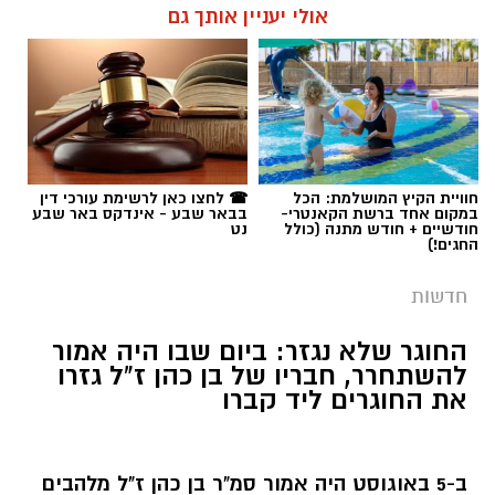
תגים:
עיריית באר שבע
,
שמעון טובול
,
עידו אטיאס
חוויית הקיץ המושלמת: הכל
☎ לחצו כאן לרשימת עורכי דין
במקום אחד ברשת הקאנטרי-
בבאר שבע - אינדקס באר שבע
חודשיים + חודש מתנה (כולל
נט
החגים!)
חדשות
החוגר שלא נגזר: ביום שבו היה אמור
להשתחרר, חבריו של בן כהן ז"ל גזרו
את החוגרים ליד קברו
ב-5 באוגוסט היה אמור סמ"ר בן כהן ז"ל מלהבים
להשתחרר מצה"ל, לחבק את משפחתו ולפתוח
פרק חדש בחייו. במקום רגע של שמחה, הפך
היום לתזכורת כואבת למה שנגדע. חבריו לצוות
קרדיט: צילום פרטי
בחרו להגיע תחילה אל קברו, לגזור את החוגרים
קרא עוד