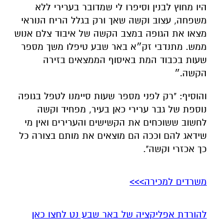
שעות בכבוד המת באיסוף הממצאים בזירה
הקשה.״
והוסיף: "רק לפני מספר שעות סיימנו לטפל בגופה
נוספת של גבר ערירי כאן בעיר, מפחיד וקשה
לחשוב ששוכחים את הקשישים והערירים ואין מי
שידאג להם וככה הם מוצאים את מותם בצורה כל
כך אכזרי וקשה".
משרדים למכירה>>>
להורדת אפליקציה של באר שבע נט לחצו כאן
אנו מכבדים זכויות יוצרים ועושים מאמץ לאתר את
בעלי הזכויות בצילומים המגיעים לידינו. אם זיהיתים