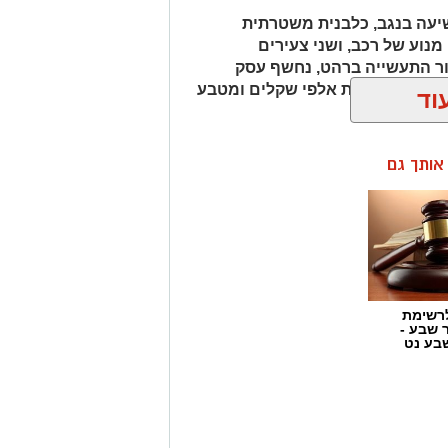
עה בנגב, כלבנית משטרתית
וע של רכב, ושני צעירים
ור התעשייה ברהט, נחשף עסק
כב ובו עשרות אלפי שקלים ומטבע
וד
ן אותך גם
רשימת
ר שבע -
בע נט