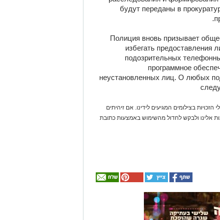
будут переданы в прокурату
п
Полиция вновь призывает обще
избегать предоставления 
подозрительных телефонных
программное обеспеч
неустановленных лиц. О любых по
след
 הזכויות בצילומים המגיעים לידינו. אם זיהיתים
נות אלינו ולבקש לחדול מהשימוש באמצעות כתובת
אולי
יעניין
אותך
גם