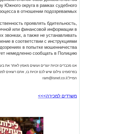
ру Южного округа в рамках судебного
роцесса в отношении подозреваемых.
ственность проявлять бдительность,
личной или финансовой информации в
 звонках, а также не устанавливать
ение в соответствии с инструкциями
дозрениях в попытке мошенничества
ует немедленно сообщать в Полицию
אנו מכבדים זכויות יוצרים ועושים מאמץ לאתר את בעלי
בפרסומינו צילום שיש לכם זכויות בו, אתם רשאים לפ
המייל:
ram@isnet.co.il
משרדים למכירה>>>