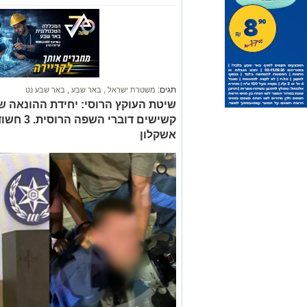
תגים:
משטרת ישראל
,
באר שבע
,
באר שבע נט
שיטת העוקץ הרוסי: יחידת ההונאה ש
קשישים דו
אשקלון