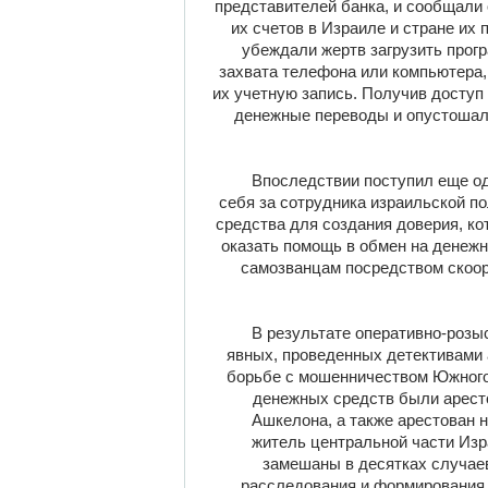
представителей банка, и сообщали
их счетов в Израиле и стране их 
убеждали жертв загрузить прог
захвата телефона или компьютера,
их учетную запись. Получив доступ
денежные переводы и опустошал
Впоследствии поступил еще од
себя за сотрудника израильской п
средства для создания доверия, ко
оказать помощь в обмен на денеж
самозванцам посредством скоор
В результате оперативно-розыс
явных, проведенных детективами 
борьбе с мошенничеством Южного 
денежных средств были арест
Ашкелона, а также арестован
житель центральной части Изр
замешаны в десятках случае
расследования и формирования 