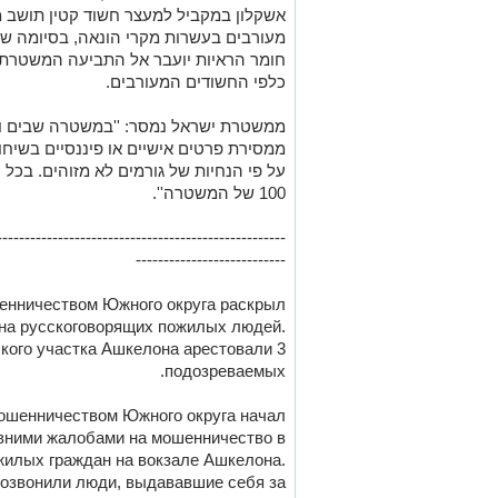
אשקלון במקביל למעצר חשוד קטין תושב מ
מעורבים בעשרות מקרי הונאה, בסיומה של
חומר הראיות יועבר אל התביעה המשטרתית
כלפי החשודים המעורבים.
ממשטרת ישראל נמסר: ''במשטרה שבים וקו
ממסירת פרטים אישיים או פיננסיים בשיחות
על פי הנחיות של גורמים לא מזוהים. בכל ח
100 של המשטרה''.
----------------------------------------------------
---------------------------
енничеством Южного округа раскрыл
на русскоговорящих пожилых людей.
кого участка Ашкелона арестовали 3
подозреваемых.
ошенничеством Южного округа начал
авними жалобами на мошенничество в
илых граждан на вокзале Ашкелона.
позвонили люди, выдававшие себя за