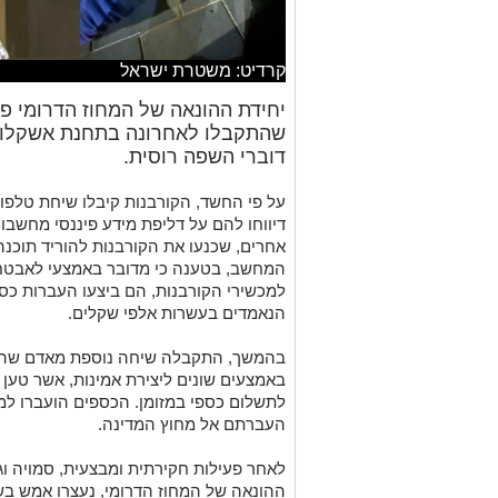
קרדיט: משטרת ישראל
יחידת ההונאה של המחוז הדרומי פ
שהתקבלו לאחרונה בתחנת אשקלון ע
דוברי השפה רוסית.
על פי החשד, הקורבנות קיבלו שיחת טלפון
דיווחו להם על דליפת מידע פיננסי מחשבו
אחרים, שכנעו את הקורבנות להוריד תוכנ
המחשב, בטענה כי מדובר באמצעי לאבטח
למכשירי הקורבנות, הם ביצעו העברות כספ
הנאמדים בעשרות אלפי שקלים.
בהמשך, התקבלה שיחה נוספת מאדם שהתח
באמצעים שונים ליצירת אמינות, אשר טען
לתשלום כספי במזומן. הכספים הועברו למ
העברתם אל מחוץ המדינה.
לאחר פעילות חקירתית ומבצעית, סמויה וג
ההונאה של המחוז הדרומי, נעצרו אמש ב