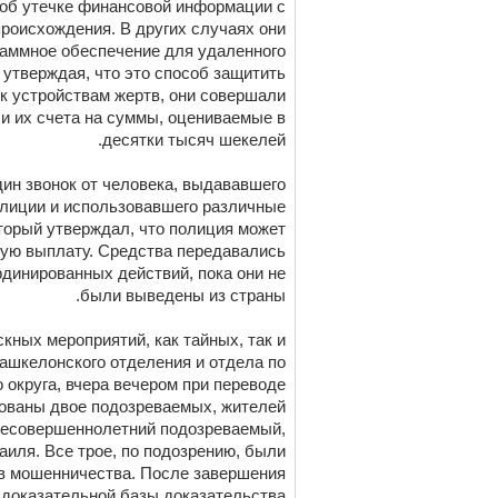
 об утечке финансовой информации с
происхождения. В других случаях они
раммное обеспечение для удаленного
 утверждая, что это способ защитить
 к устройствам жертв, они совершали
и их счета на суммы, оцениваемые в
десятки тысяч шекелей.
ин звонок от человека, выдававшего
олиции и использовавшего различные
торый утверждал, что полиция может
ную выплату. Средства передавались
динированных действий, пока они не
были выведены из страны.
кных мероприятий, как тайных, так и
ашкелонского отделения и отдела по
округа, вчера вечером при переводе
ованы двое подозреваемых, жителей
 несовершеннолетний подозреваемый,
аиля. Все трое, по подозрению, были
в мошенничества. После завершения
доказательной базы доказательства