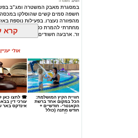
תגים:
משטרה
במסגרת מאבק המשטרה ומג"ב בפשי
חשפה סמים קשים שהוסלקו במכסה מנ
מהפזורה נעצרו. בפעילות נוספת באז
מחתרתי להמרת כספים שנוהל מתוך ר
קרא ע
זר. ארבעה חשודים נעצרו בסך הכל.
אולי יעניי
חוויית הקיץ המושלמת:
☎ לחצו כאן ל
הכל במקום אחד ברשת
עורכי דין בבא
הקאנטרי- חודשיים +
אינדקס באר ש
חודש מתנה (כולל
החגים!)