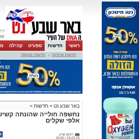
06 אוגוסט 2026 / 22:53
ראשי
חדשות
ספורט
קהילה
מג
חדשות ארציות
חדשות מהאזור
עסקים
טיפים והמלצות
|
באר שבע נט
>
חדשות
>
נחשפה חולייה שהונתה קשישי
אלפי שקלים
רותם שרון
19.03.25 / 19:00