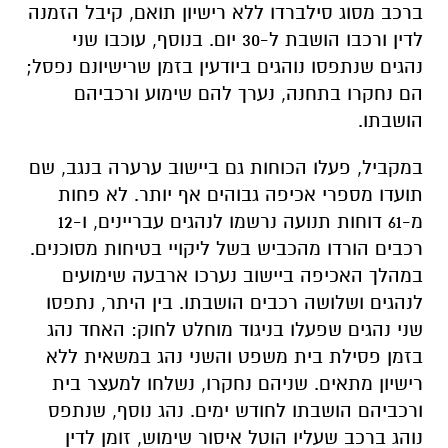
ברכב מסוג סילברדו ללא רישיון תואם, קיבל הזמנה
לדין ורכבו הושבת ל-30 יום. בנוסף, עוכבו שני
נהגים שנתפסו נוהגים ביודעין בזמן שרישיונם נפסל;
הם נחקרו בתחנה, נערך להם שימוע ורכביהם
הושבתו.
במקביל, פעלו הכוחות גם ביישוב ערערה בנגב, שם
תועדו מספרי אכיפה גבוהים אף יותר. לא פחות
מ-61 דוחות תנועה נרשמו לנהגים עבריינים, ו-12
רכבים הורדו מהכביש בשל ליקויי בטיחות מסוכנים.
במהלך האכיפה ביישוב נערכו ארבעה שימועים
לנהגים ושלושה רכבים הושבתו. בין היתר, נתפסו
שני נהגים שפעלו בניגוד מוחלט לחוק: האחד נהג
בזמן פסילת בית משפט והשני נהג במשאית ללא
רישיון מתאים. שניהם נחקרו, נשלחו למעצר בית
ורכביהם הושבתו לחודש ימים. נהג נוסף, שנתפס
נוהג ברכב שעליו הוטל איסור שימוש, זומן לדין