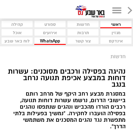
ראשי
חדשות
ספורט
קהילה
מגזין
תרבות
אירועים
אוכל
אינדקס
צור קשר
WhatsApp
לוח באר שבע
חדשות
נהיגה בפסילה ורכבים מסוכנים: עשרות
דוחות במבצע אכיפת תנועה נרחב
בנגב
במסגרת מבצע רחב היקף של מרחב רותם
ביישובי הדרום, נרשמו עשרות דוחות תנועה,
רכבים הורדו מהכביש ונהגים שנתפסו נוהגים
בפסילה הועברו לחקירה. "נמשיך בפעילות בלתי
מתפשרת נגד נהגים המסכנים את משתמשי
הדרך".