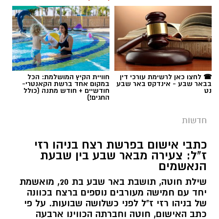
תגים:
פרופ' אביב גולדברט
☎ לחצו כאן לרשימת עורכי דין
חוויית הקיץ המושלמת: הכל
בבאר שבע - אינדקס באר שבע
במקום אחד ברשת הקאנטרי-
נט
חודשיים + חודש מתנה (כולל
החגים!)
חדשות
כתבי אישום בפרשת רצח בניהו רזי
ז"ל: צעירה מבאר שבע בין שבעת
הנאשמים
שילת חוטה, תושבת באר שבע בת 20, מואשמת
יחד עם חמישה מעורבים נוספים ברצח בכוונה
של בניהו רזי ז"ל לפני כשלושה שבועות. על פי
כתב האישום, חוטה וחברתה הכווינו ארבעה