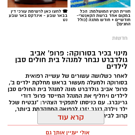
חוויית הקיץ המושלמת: הכל
☎ לחצו כאן לרשימת עורכי דין
במקום אחד ברשת הקאנטרי-
בבאר שבע - אינדקס באר שבע
חודשיים + חודש מתנה (כולל
נט
החגים!)
חדשות
מינוי בכיר בסורוקה: פרופ' אביב
גולדברט נבחר למנהל בית חולים סבן
לילדים
לאחר כשלושה עשורים של עשייה רפואית
בסורוקה ולמעלה מעשור בראש מחלקת ילדים ב',
פרופ' אביב גולדברט מונה למנהל בית החולים סבן
לילדים ויחליף את המנהל המייסד פרופ' דודי
גרינברג. עם כניסתו לתפקיד הצהיר: "נבטיח שכל
ילד וילדה בנגב יזכו לרפואה המתקדמת ביותר,
קרוב לבית".
קרא עוד
רותם שרון / 19:10 07.08.26
אולי יעניין אותך גם