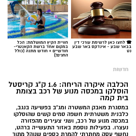
תגים:
אלדר דיין
☎ לחצו כאן לרשימת עורכי דין
חוויית הקיץ המושלמת: הכל
בבאר שבע - אינדקס באר שבע
במקום אחד ברשת הקאנטרי-
נט
חודשיים + חודש מתנה (כולל
החגים!)
חדשות
הכלבה איקרה הריחה: 1.6 ק"ג קריסטל
הוסלקו במכסה מנוע של רכב בצומת
בית קמה
במסגרת מאבק המשטרה ומג"ב בפשיעה בנגב,
קרדיט: זק"א
כלבנית משטרתית חשפה סמים קשים שהוסלקו
במכסה מנוע של רכב, ושני צעירים מהפזורה
התפתחות קשה וכואבת בפרשת היעדרותו של
נעצרו. בפעילות נוספת באזור התעשייה ברהט,
נחשף עסק מחתרתי להמרת כספים שנוהל מתוך
אלדר דיין ז"ל, צעיר בן 23 מדימונה, שנעדר מאז