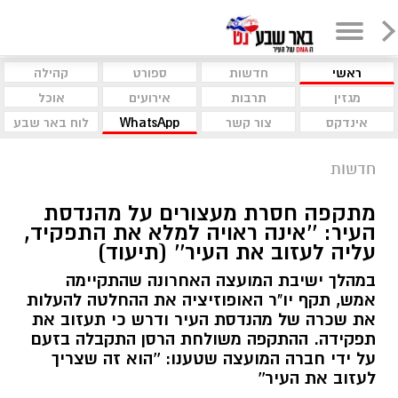
ראשי
חדשות
ספורט
קהילה
מגזין
תרבות
אירועים
אוכל
אינדקס
צור קשר
WhatsApp
לוח באר שבע
חדשות
מתקפה חסרת מעצורים על מהנדסת
העיר: ''אינה ראויה למלא את התפקיד,
עליה לעזוב את העיר'' (תיעוד)
במהלך ישיבת המועצה האחרונה שהתקיימה
אמש, תקף יו"ר האופוזיציה את ההחלטה להעלות
את שכרה של מהנדסת העיר ודרש כי תעזוב את
תפקידה. ההתקפה משולחת הרסן התקבלה בזעם
על ידי חברה המועצה שטענו: ''הוא זה שצריך
לעזוב את העיר''