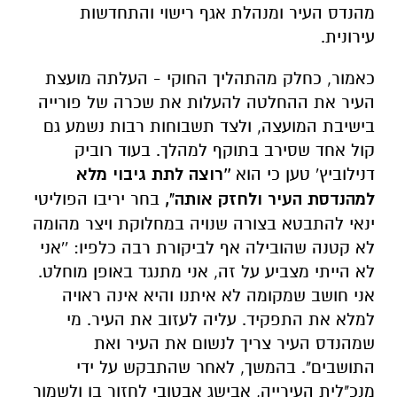
מהנדס העיר ומנהלת אגף רישוי והתחדשות
עירונית.
כאמור, כחלק מהתהליך החוקי - העלתה מועצת
העיר את ההחלטה להעלות את שכרה של פורייה
בישיבת המועצה, ולצד תשבוחות רבות נשמע גם
קול אחד שסירב בתוקף למהלך. בעוד רוביק
דנילוביץ' טען כי הוא
''
רוצה לתת גיבוי מלא
למהנדסת העיר ולחזק אותה",
בחר יריבו הפוליטי
ינאי להתבטא בצורה שנויה במחלוקת ויצר מהומה
לא קטנה שהובילה אף לביקורת רבה כלפיו: ''אני
לא הייתי מצביע על זה, אני מתנגד באופן מוחלט.
אני חושב שמקומה לא איתנו והיא אינה ראויה
למלא את התפקיד. עליה לעזוב את העיר. מי
שמהנדס העיר צריך לנשום את העיר ואת
התושבים". בהמשך, לאחר שהתבקש על ידי
מנכ"לית העירייה, אבישג אבטובי לחזור בו ולשמור