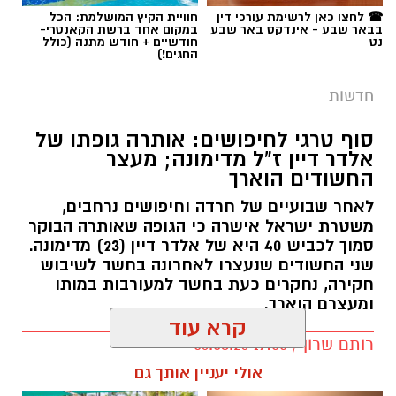
☎ לחצו כאן לרשימת עורכי דין
חוויית הקיץ המושלמת: הכל
בבאר שבע - אינדקס באר שבע
במקום אחד ברשת הקאנטרי-
נט
חודשיים + חודש מתנה (כולל
החגים!)
חדשות
סוף טרגי לחיפושים: אותרה גופתו של
אלדר דיין ז"ל מדימונה; מעצר
החשודים הוארך
לאחר שבועיים של חרדה וחיפושים נרחבים,
משטרת ישראל אישרה כי הגופה שאותרה הבוקר
סמוך לכביש 40 היא של אלדר דיין (23) מדימונה.
שני החשודים שנעצרו לאחרונה בחשד לשיבוש
חקירה, נחקרים כעת בחשד למעורבות במותו
ומעצרם הוארך.
קרא עוד
רותם שרון / 19:00 06.08.26
אולי יעניין אותך גם