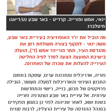
ינאי, אמש ופורייה. קרדיט - באר שבע נט/דיאגו
מיטלברג
מה הוביל את יו"ר האופוזיציה בעיריית באר שבע,
משה ינאי - לתקוף בצורה משולחת רסן את
מהנדסת העיר, תמר פורייה? אמש (ד'), הועלה
בישיבת המועצה הצעה לסדר לפיה החליטה
העירייה להעלות את שכרה של האחרונה.
פוריה, אדריכלית ומתכננת ערים, עוסקת בתחום
התכנון העירוני והאדריכלות למעלה מעשור, הובילה
פרויקטים של תכנון, בנייה, רישוי והתחדשות
עירונית. אל עיריית באר שבע הצטרפה פורייה
בשנת 2019, לאחר ש
כיהנה לפני כן במגוון תפקידים
במנהל ההנדסה של עיריית הרצליה, לרבות סגנית