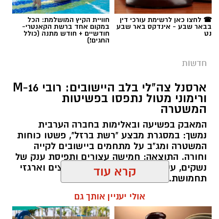
האזוריות.
☎ לחצו כאן לרשימת עורכי דין
חוויית הקיץ המושלמת: הכל
בבאר שבע - אינדקס באר שבע
במקום אחד ברשת הקאנטרי-
חברת "מושבי הנגב", הנמצאת בבעלות שלוש
נט
חודשיים + חודש מתנה (כולל
החגים!)
מועצות אזוריות ו-34 מושבים, הוקמה במקור כדי
לעבד במשותף קרקעות שנועדו להשלמת משבצות
תגים:
.באר שבע נט
,
נצ"מ ג'יאיר דוידוב ז"ל
חדשות
הקרקע של היישובים. עם זאת, החוזים העונתיים
מול המדינה הסתיימו עוד בשנת 1991 ומאז לא
ארסנל צה"לי בלב היישובים: רובי M-16
חודשו. לאורך השנים התנהלו מגעים שונים בניסיון
ורימוני מטול נתפסו בפשיטות
המשטרה
להסדיר את מעמד הקרקעות, עד לגיבוש המתווה
שאושר כעת.
המאבק בפשיעה ובאלימות בחברה הערבית
נמשך: במסגרת מבצע "רשת ברזל", פשטו כוחות
איך יחולקו 120 אלף הדונמים?
במסגרת ההסכם,
המשטרה ומג"ב על מתחמים ביישובים לקייה
וחורה. התוצאה: חמישה עצורים ותפיסת ענק של
מוסדרים שטחי ענק של קרקע חקלאית על פי
נשקים, עשרות מחסניות, רימונים נפיצים וארגזי
החלוקה הבאה:
תחמושת.
קרא עוד
כ-35 אלף דונם
יועברו באופן רשמי להשלמת
רותם שרון / 17:35 09.08.26
משבצות הקרקע של 34 המושבים החברים
אולי יעניין אותך גם