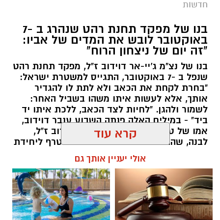
חדשות
בנו של מפקד תחנת רהט שנהרג ב -7
באוקטובר לובש את המדים של אביו:
"זה יום של ניצחון הרוח"
בנו של נצ"מ ג'יי-אר דוידוב ז"ל, מפקד תחנת רהט
שנפל ב -7 באוקטובר, התגייס למשטרת ישראל:
"בחרת לקחת את הכאב ולא לתת לו להגדיר
אותך, אלא לעשות איתו משהו בשביל האחר:
לשמור ולהגן. "לחיות לצד הכאב, ללכת איתו יד
קרדיט: Shutterstock
ביד" - במילים האלה פנתה השבוע ענבר דוידוב,
אמו של טל, בנו של נצ"מ ג'יי-אר דוידוב ז"ל,
קרא עוד
סוף לאי-הוודאות בנגב:
הנהלת רשות מקרקעי
לבנה, שהתגייס למשטרת ישראל והצטרף ליחידת
ישראל (רמ"י) אישרה לאחרונה מתווה מקיף
מג"ן. עבור המשפחה, מדובר ברגע מרגש במיוחד:
אולי יעניין אותך גם
להסדרת אדמות חברת "מושבי הנגב". המהלך
טל בחר ללבוש את אותם מדים שאביו לבש
בגאווה במשך שנים, ולהמשיך בדרך של שירות,
ההיסטורי צפוי לסיים מחלוקת שנמשכה למעלה
הגנה ושליחות.
משלושה עשורים, להעניק ודאות משפטית
ותכנונית לחקלאי הדרום, ולסלול את הדרך
שרון דינר / 09:48 10.08.26
למיזמי אנרגיה מתחדשת בשטחי המועצות