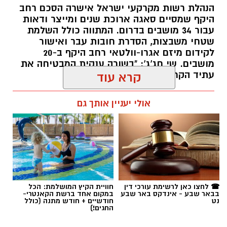
הנהלת רשות מקרקעי ישראל אישרה הסכם רחב
היקף שמסיים סאגה ארוכת שנים ומייצר ודאות
עבור 34 מושבים בדרום. המתווה כולל השלמת
שטחי משבצות, הסדרת חובות עבר ואישור
לקידום מיזם אגרו-וולטאי רחב היקף ב-20
מושבים. שי חג'ג': "בשורה ענקית המבטיחה את
עתיד הקרקעות"
קרא עוד
רותם שרון / 10:34 10.08.26
אולי יעניין אותך גם
תגים:
רמ"י
☎ לחצו כאן לרשימת עורכי דין
חוויית הקיץ המושלמת: הכל
בבאר שבע - אינדקס באר שבע
במקום אחד ברשת הקאנטרי-
נט
חודשיים + חודש מתנה (כולל
החגים!)