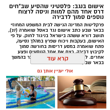
אישום בנגב: פלסטיני שהסיע שב"חים
דרס אחד מהם למוות וניסה לרצוח
נוספים סמוך לדבירה
פרקליטות המדינה הגישה לבית המשפט המחוזי
בבאר שבע כתב אישום נגד באסל שואמרה (27),
תושב דורא ששהה בישראל בניגוד לחוק. על פי
האישום, בעקבות ויכוח שפרץ במהלך נסיעה,
פתח שואמרה במסע דריסות בחורשה סמוך
לקיבוץ דבירה, רצח את אחד הנוסעים ופצע
קרדיט: רמ"י
אחרים. לאחר מכן נמלט מהזירה ונעצר בהמשך
קרא עוד
בבאר שבע.
המדינה, בהובלת החטיבה לשמירה על הקרקע
אולי יעניין אותך גם
ברשות מקרקעי ישראל (רמ"י), מחדשת בימים אלה
רותם שרון / 11:30 08.08.26
את עבודות הנטיעה באזור ואדי ענים שבנגב.
הפעילות, המבוצעת בפועל על ידי קק"ל ומאובטחת
על ידי משטרת ישראל, מקיפה שטח עצום של
כ-6,000 דונם – פי שניים בקירוב משטחה של העיר
גבעתיים. העבודות מתבצעות כחלק מפעילות