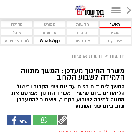
ראשי
חדשות
ספורט
קהילה
מגזין
תרבות
אירועים
אוכל
אינדקס
צור קשר
WhatsApp
לוח באר שבע
חדשות
>
חדשות ארציות
משרד החינוך מעדכן: המשך מתווה
הלמידה לשבוע הקרוב
המשך לימודים בזום עד יום שני הקרוב וביטול
הלימודים ביום שישי - משרד החינוך מפרסם את
מתווה למידה לשבוע הקרוב, שאמור להתעדכן
שוב ביום שני השבוע
מנהל האתר / 08:50 08.03.26