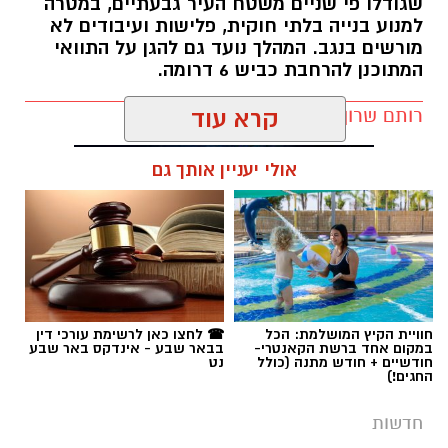
שגודלו פי שניים משטח העיר גבעתיים, במטרה
למנוע בנייה בלתי חוקית, פלישות ועיבודים לא
מורשים בנגב. המהלך נועד גם להגן על התוואי
המתוכנן להרחבת כביש 6 דרומה.
רותם שרון / 11:32 08.08.26
קרא עוד
אולי יעניין אותך גם
תגים:
רמ''י
חוויית הקיץ המושלמת: הכל
☎ לחצו כאן לרשימת עורכי דין
במקום אחד ברשת הקאנטרי-
בבאר שבע - אינדקס באר שבע
חודשיים + חודש מתנה (כולל
נט
החגים!)
חדשות