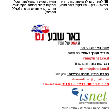
תגים:
משטרה
☎ לחצו כאן לרשימת עורכי דין
חוויית הקיץ המושלמת: הכל
רציפה ועקבית המתקיימת מזה למעלה משלושה
בבאר שבע - אינדקס באר שבע
במקום אחד ברשת הקאנטרי-
עשורים במטרה להגן על קרקעות המדינה באזור
נט
חודשיים + חודש מתנה (כולל
החגים!)
הדרום.
ברשות מקרקעי ישראל מדגישים כי אסטרטגיית
הנטיעות הוכחה לאורך השנים ככלי יעיל במיוחד
לשמירה על הקרקעות. מטרתו המרכזית של
המבצע הנוכחי היא למנוע פלישות לשטחים
צוות באר שבע נט:
מנכ"ל ועורך ראשי:
רם שהם
פתוחים, לעצור עיבודים חקלאיים בלתי מורשים
ram@isnet.co.il
ולבלום ניסיונות לבנייה לא חוקית. בנוסף, הנטיעות
רכז מערכת:
רותם שרון
מסייעות בהגנה על תשתיות לאומיות עתידיות
rotems@isnet.co.il
כתבת מגזין, חברה ורכילות:
במרחב, ובראשן שמירה הרמטית על התוואי
שרון דינר
sharondinarr@gmail.com
המיועד להרחבת כביש 6 לכיוון דרום.
מכירות פרסום בבאר שבע נט:
050-8833100
שירה תם, מנהלת החטיבה לשמירה על הקרקע
קרדיט - דוברות מרחב נגב
ברשות מקרקעי ישראל, התייחסה לתחילת
העבודות וציינה כי הרשות תמשיך לפעול כנאמן
לבית המשפט המחוזי בבאר שבע הוגש כתב אישום
פרסום ברשת ישראל נט - אלדה נתנאל