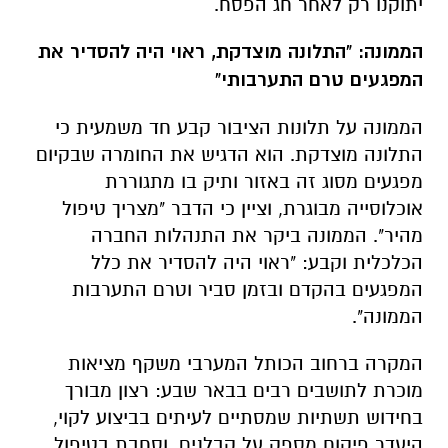
יתוקנו רק לאחר חג הפסח.
הממונה: "התלונה מוצדקת, ראוי היה להסדיר את
המפגעים טרם התערבותי"
הממונה על תלונות הציבור קבע חד משמעית כי
התלונה מוצדקת. הוא הדגיש את החומרה שבקיום
מפגעים מסוג זה באזור ותיק בו מתגוררת
אוכלוסייה מבוגרת, וציין כי הדבר "מצריך טיפול
מהיר". הממונה ביקר את התנהלות החברה
הכלכלית וקבע: "ראוי היה להסדיר את כלל
המפגעים בהקדם ובזמן סביר וטרם התערבות
הממונה".
המקרה ברחוב הכותל המערבי משקף מציאות
מוכרת לתושבים רבים בבאר שבע: רצון מבורך
בחידוש תשתיות שמסתיים לעיתים בביצוע לקוי,
היעדר פיקוח מספק על קבלנים, וסחבת בטיפול