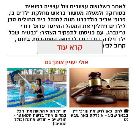
לאחר כשלושה עשורים של עשייה רפואית
בסורוקה ולמעלה מעשור בראש מחלקת ילדים ב',
פרופ' אביב גולדברט מונה למנהל בית החולים סבן
לילדים ויחליף את המנהל המייסד פרופ' דודי
גרינברג. עם כניסתו לתפקיד הצהיר: "נבטיח שכל
ילד וילדה בנגב יזכו לרפואה המתקדמת ביותר,
קרוב לבית".
קרא עוד
רותם שרון / 19:10 07.08.26
אולי יעניין אותך גם
תגים:
פרופ' אביב גולדברט
☎ לחצו כאן לרשימת עורכי דין
חוויית הקיץ המושלמת: הכל
בבאר שבע - אינדקס באר שבע
במקום אחד ברשת הקאנטרי-
נט
חודשיים + חודש מתנה (כולל
החגים!)