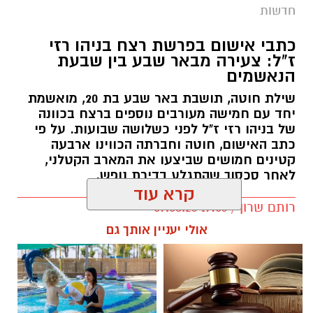
חדשות
כתבי אישום בפרשת רצח בניהו רזי
ז"ל: צעירה מבאר שבע בין שבעת
הנאשמים
שילת חוטה, תושבת באר שבע בת 20, מואשמת
יחד עם חמישה מעורבים נוספים ברצח בכוונה
של בניהו רזי ז"ל לפני כשלושה שבועות. על פי
כתב האישום, חוטה וחברתה הכווינו ארבעה
קטינים חמושים שביצעו את המארב הקטלני,
לאחר סכסוך שהתגלע בדירת נופש.
קרא עוד
קרדיט: סורוקה
רותם שרון / 19:06 07.08.26
אולי יעניין אותך גם
המרכז הרפואי האוניברסיטאי סורוקה מקבוצת
כללית הודיע על מינויו של פרופ' אביב גולדברט
למנהל בית החולים סבן לילדים. פרופ' גולדברט
נכנס לנעליו של פרופ' דודי גרינברג, המנהל המייסד
של בית החולים, שהוביל לאורך שנים את החטיבה