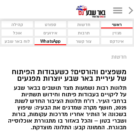
ראשי
חדשות
ספורט
קהילה
מגזין
תרבות
אירועים
אוכל
אינדקס
צור קשר
WhatsApp
לוח באר שבע
חדשות
משפצים והורסים? כשעבודות הפיתוח
של עיריית באר שבע יוצרות מפגעים
תלונות רבות נשמעות מצד תושבים בבאר שבע
על ליקויים בעבודות פיתוח וחידוש תשתיות
ברחבי העיר. דו"ח תלונות הציבור החדש לשנת
2025, חושף מקרה שמדגים את הבעיה: שיפוץ
בשכונה א' הותיר אחריו מדרכות עקומות, בורות
ושברי בטון – והכל באזור בו מתגוררת אוכלוסייה
מבוגרת. הממונה קבע: התלונה מוצדקת.