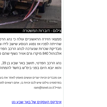
צילום - דוברות המשטרה
ממצאי הזירה הראשוניים עולה כי נהג הר
שהייתה לפניו אז נפגע הנוסע שישב לידו ומ
מבדיקת שכרות שנערכה לנהג הרכב הפרט
אלכוהול 840 מיקרו גרם אוויר נשוף שהם כפי 3 מעל המותר.
נהג
והוא יובא היום בפני בימ"ש בחשד להמתה
אנו מכבדים זכויות יוצרים ועושים מאמץ לאתר את בעלי
בפרסומינו צילום שיש לכם זכויות בו, אתם רשאים לפ
המייל:
ram@isnet.co.il
אינדקס העסקים של באר שבע נט