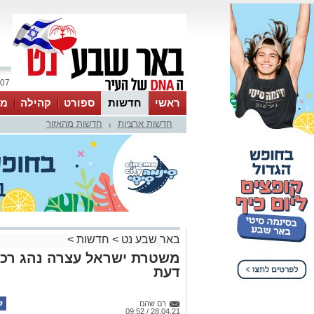
07 אוגוסט 2026 / 17:44
ראשי
חדשות
ספורט
קהילה
מג
חדשות ארציות
חדשות מהאזור
עסקים
טיפים והמלצות
|
באר שבע נט
>
חדשות
>
משטרת ישראל עצרה נהג רכ
דעת
רם שהם
28.04.21 / 09:52