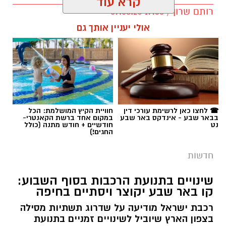
תגים:
משטרה
☎ לחצו כאן לרשימת עורכי דין
חוויית הקיץ המושלמת: הכל
בבאר שבע - אינדקס באר שבע
במקום אחד ברשת הקאנטרי-
נט
חודשיים + חודש מתנה (כולל
החגים!)
חדשות
שינויים בתנועת הרכבות בסוף השבוע:
קו באר שבע יקוצר ויסתיים בחיפה
רכבת ישראל מודיעה על שדרוג תשתיות מסילה
בצפון הארץ שיוביל לשינויים זמניים בתנועת
הרכבות בימים חמישי עד מוצ"ש (20-22.8). עבור
הנוסעים מהדרום, המשמעות היא שרכבות בקו
באר שבע-כרמיאל/נהריה יסיימו את נסיעתן
בתחנת חיפה מרכז השמונה.