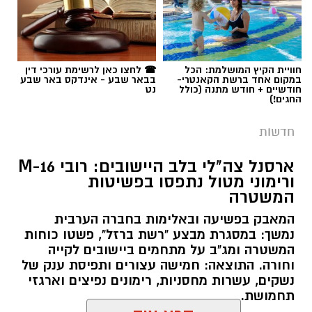
במקום אחד ברשת הקאנטרי-
בבאר שבע - אינדקס באר שבע
חודשיים + חודש מתנה (כולל
נט
החגים!)
חדשות
ארסנל צה"לי בלב היישובים: רובי M-16
ורימוני מטול נתפסו בפשיטות
המשטרה
המאבק בפשיעה ובאלימות בחברה הערבית
נמשך: במסגרת מבצע "רשת ברזל", פשטו כוחות
המשטרה ומג"ב על מתחמים ביישובים לקייה
וחורה. התוצאה: חמישה עצורים ותפיסת ענק של
נשקים, עשרות מחסניות, רימונים נפיצים וארגזי
תחמושת.
קרא עוד
רותם שרון / 17:35 09.08.26
אולי יעניין אותך גם