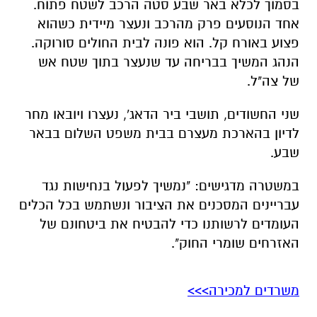
של צה"ל.
שני החשודים, תושבי ביר הדאג', נעצרו ויובאו מחר
לדיון בהארכת מעצרם בבית משפט השלום בבאר
שבע.
במשטרה מדגישים: "נמשיך לפעול בנחישות נגד
עבריינים המסכנים את הציבור ונשתמש בכל הכלים
העומדים לרשותנו כדי להבטיח את ביטחונם של
האזרחים שומרי החוק".
משרדים למכירה>>>
להורדת אפליקציה של באר שבע נט לחצו כאן
אנו מכבדים זכויות יוצרים ועושים מאמץ לאתר את