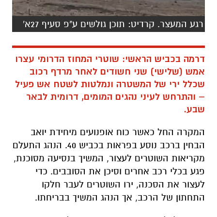
דרמה בכביש הראשי: שוטרי המחוז הדרומי עצרו
אמש (שלישי) שני חשודים לאחר מרדף רכוב
שכלל ירי של המשטרה ונמלטות לשטח אש פעיל
– והתרחש לעיני נהגים המומים, דרומית לבאר
שבע.
המקרה החל כאשר כוח אופנועים מיחידת יואב
הבחין ברכב נוסע בפראות בכביש 40. הנהג התעלם
מקריאות השוטרים לעצור, המשיך בנסיעה מסוכנת,
פגע בכלי רכב אחרים וסיכן את הסובבים. כדי
לעצור את הסכנה, ירו השוטרים לעבר חלקו
התחתון של הרכב, אך הנהג המשיך בבריחתו.
בסמוך לכלא באר שבע סטה הרכב לשטח פתוח.
אחד הנוסעים פרק מהרכב ונעצר מיידית כשהוא
פצוע באורח קל. הוא פונה לבית החולים סורוקה.
הנהג המשיך בבריחה עד שנעצר בתוך שטח אש