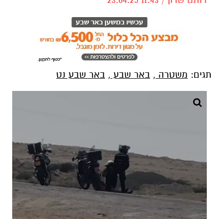
תגים:
משטרה
,
באר שבע
,
באר שבע נט
רגע המעצר. קרדיט: תוכן גולשים ע"פ סעיף 27א'