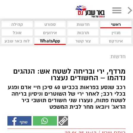
ראשי
חדשות
ספורט
קהילה
מגזין
תרבות
אירועים
אוכל
אינדקס
צור קשר
WhatsApp
לוח באר שבע
חדשות
מרדף, ירי ובריחה לשטח אש: הנהגים
נדהמו – החשודים נעצרו
רכב שנסע בפראות בכביש 40 סיכן חיי אדם ופגע
בכלי רכב; לאחר ירי של השוטרים וניסיון בריחה
לשטח פתוח, נעצרו שני חשודים תושבי ביר
הדאג' ויובאו מחר לבית המשפט
רותם שרון / 11:43 23.04.25