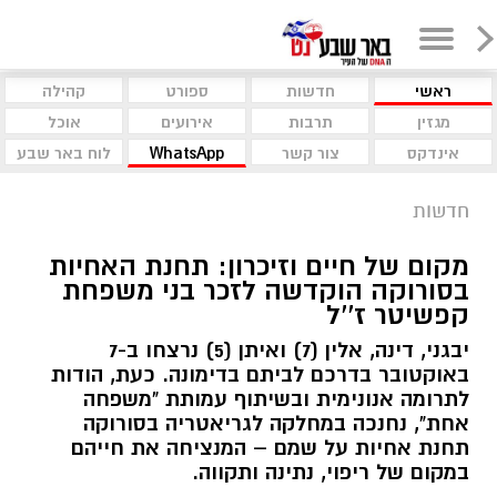
ראשי
חדשות
ספורט
קהילה
מגזין
תרבות
אירועים
אוכל
אינדקס
צור קשר
WhatsApp
לוח באר שבע
חדשות
מקום של חיים וזיכרון: תחנת האחיות
בסורוקה הוקדשה לזכר בני משפחת
קפשיטר ז''ל
יבגני, דינה, אלין (7) ואיתן (5) נרצחו ב-7
באוקטובר בדרכם לביתם בדימונה. כעת, הודות
לתרומה אנונימית ובשיתוף עמותת "משפחה
אחת", נחנכה במחלקה לגריאטריה בסורוקה
תחנת אחיות על שמם – המנציחה את חייהם
במקום של ריפוי, נתינה ותקווה.