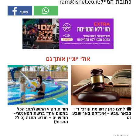
כתובת המייל:
ram@isnet.co.il
אולי יעניין אותך גם
☎ לחצו כאן לרשימת עורכי דין
חוויית הקיץ המושלמת: הכל
בבאר שבע - אינדקס באר שבע
במקום אחד ברשת הקאנטרי-
נט
חודשיים + חודש מתנה (כולל
החגים!)
חדשות