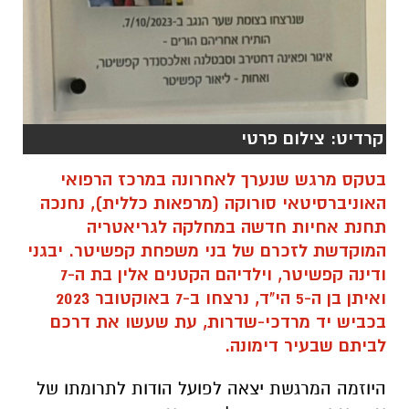
קרדיט: צילום פרטי
בטקס מרגש שנערך לאחרונה במרכז הרפואי
האוניברסיטאי סורוקה (מרפאות כללית), נחנכה
תחנת אחיות חדשה במחלקה לגריאטריה
המוקדשת לזכרם של בני משפחת קפשיטר. יבגני
ודינה קפשיטר, וילדיהם הקטנים אלין בת ה-7
ואיתן בן ה-5 הי"ד, נרצחו ב-7 באוקטובר 2023
בכביש יד מרדכי-שדרות, עת שעשו את דרכם
לביתם שבעיר דימונה.
היוזמה המרגשת יצאה לפועל הודות לתרומתו של