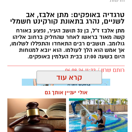
טרגדיה באופקים: מתן אלבז, אב
לשניים, נהרג בתאונת קורקינט חשמלי
מתן אלבז ז"ל, בן 32 תושב העיר, נפצע באורח
קשה מאוד בראשו לאחר שהחליק ברחוב אליהו
גולומב. תושבים רבים התאחדו והתפללו לשלומו,
אך אמש הוא הלך לעולמו. הוא יובא למנוחות
היום בשעה 17:00 בבית העלמין באופקים.
רותם שרון / 11:33 06.08.26
קרא עוד
אולי יעניין אותך גם
תגים:
מתן אלבז ז"ל