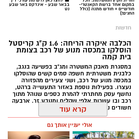
הכלבה איקרה הריחה: 1.6 ק"ג קריסטל
הוסלקו במכסה מנוע של רכב בצומת
בית קמה
במסגרת מאבק המשטרה ומג"ב בפשיעה בנגב,
כלבנית משטרתית חשפה סמים קשים שהוסלקו
במכסה מנוע של רכב, ושני צעירים מהפזורה
נעצרו. בפעילות נוספת באזור התעשייה ברהט,
נחשף עסק מחתרתי להמרת כספים שנוהל מתוך
רכב ובו עשרות אלפי שקלים ומטבע זר. ארבעה
חשודים נעצרו בסך הכל.
קרא עוד
רותם שרון / 19:00 06.08.26
אולי יעניין אותך גם
תגים:
משטרה