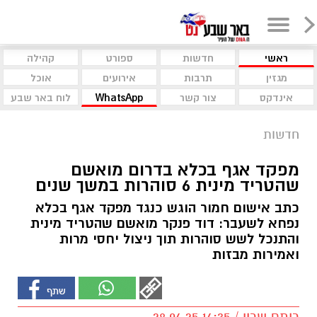
ראשי
חדשות
ספורט
קהילה
מגזין
תרבות
אירועים
אוכל
אינדקס
צור קשר
WhatsApp
לוח באר שבע
חדשות
מפקד אגף בכלא בדרום מואשם
שהטריד מינית 6 סוהרות במשך שנים
כתב אישום חמור הוגש כנגד מפקד אגף בכלא
נפחא לשעבר: דוד פנקר מואשם שהטריד מינית
והתנכל לשש סוהרות תוך ניצול יחסי מרות
ואמירות מבזות
רותם שרון / 14:35 28.04.25