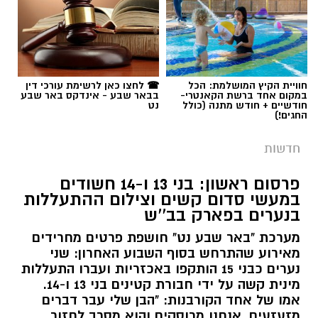
חוויית הקיץ המושלמת: הכל
☎ לחצו כאן לרשימת עורכי דין
במקום אחד ברשת הקאנטרי-
בבאר שבע - אינדקס באר שבע
חודשיים + חודש מתנה (כולל
נט
החגים!)
חדשות
פרסום ראשון: בני 13 ו-14 חשודים
במעשי סדום קשים וצילום ההתעללות
בנערים בפארק בב''ש
מערכת "באר שבע נט" חושפת פרטים מחרידים
מאירוע שהתרחש בסוף השבוע האחרון: שני
נערים כבני 15 הותקפו באכזריות ועברו התעללות
קרדיט: משטרת ישראל
מינית קשה על ידי חבורת קטינים בני 13 ו-14.
אמו של אחד הקורבנות: "הבן שלי עבר דברים
שוטרי המחוז הדרומי ולוחמי המשמר הלאומי של
מזעזעים, אנחנו מרוסקים והוא מסרב לחזור
מג"ב ממשיכים להנחית מכות על תשתיות
הביתה". תוך ימים ספורים: צפוי כתב אישום נגד
קרא עוד
התוקפים.
הפשיעה בנגב, עם שתי תפיסות משמעותיות
ביממות האחרונות. במסגרת פעילות סמויה
אולי יעניין אותך גם
רותם שרון / 15:41 06.08.26
שנערכה על ידי כוחות מג"ב יחד עם שוטרי ימ"ר