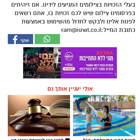
בעלי הזכויות בצילומים המגיעים לידינו. אם זיהיתים
בפרסומינו צילום שיש לכם זכויות בו, אתם רשאים
לפנות אלינו ולבקש לחדול מהשימוש באמצעות
כתובת המייל:
ram@isnet.co.il
אולי יעניין אותך גם
חוויית הקיץ המושלמת: הכל
☎ לחצו כאן לרשימת עורכי דין
במקום אחד ברשת הקאנטרי-
בבאר שבע - אינדקס באר שבע
חודשיים + חודש מתנה (כולל
נט
החגים!)
חדשות