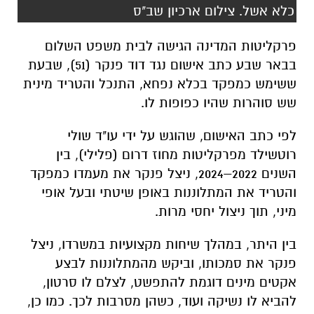
כלא אשל. צילום ארכיון שב"ס
פרקליטות המדינה הגישה לבית משפט השלום
בבאר שבע כתב אישום נגד דוד פנקר (51), שבעת
ששימש כמפקד בכלא נפחא, התנכל והטריד מינית
שש סוהרות שהיו כפופות לו.
לפי כתב האישום, שהוגש על ידי עו"ד שולי
רוטשילד מפרקליטות מחוז דרום (פלילי), בין
השנים 2022–2024, ניצל פנקר את מעמדו כמפקד
והטריד את המתלוננות באופן שיטתי ובעל אופי
מיני, תוך ניצול יחסי מרות.
בין היתר, במהלך שיחות מקצועיות במשרדו, ניצל
פנקר את סמכותו, וביקש מהמתלוננות לבצע
אקטים מינים דוגמת להתפשט, לצלם לו סרטון,
להביא לו נשיקה ועוד, כשהן מסרבות לכך. כמו כן,