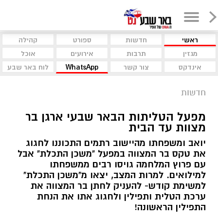
ראשי
חדשות
ספורט
קהילה
מגזין
תרבות
אירועים
אוכל
אינדקס
צור קשר
WhatsApp
לוח באר שבע
חדשות
מפעל הטליתות הבאר שבעי ארגן בר
מצוות עד הבית
יואב ומשפחתו מהיישוב רתמים התכוננו לחגוג
את טקס בר המצווה במפעל "משכן התכלת" אבל
עם פרוץ המלחמה גויסו רבים ממשפחתו
למילואים. למרות המצב, יצאו מ"משכן התכלת"
למשימת קודש- להעניק לחתן בר המצווה את
ערכת הטלית ותפילין ולחגוג אתו את הנחת
התפילין הראשונה!