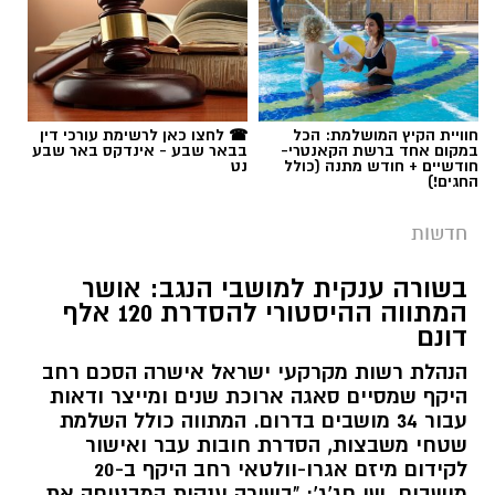
תגים:
מדבריום
חוויית הקיץ המושלמת: הכל
☎ לחצו כאן לרשימת עורכי דין
במקום אחד ברשת הקאנטרי-
בבאר שבע - אינדקס באר שבע
חודשיים + חודש מתנה (כולל
נט
החגים!)
חדשות
בשורה ענקית למושבי הנגב: אושר
המתווה ההיסטורי להסדרת 120 אלף
דונם
הנהלת רשות מקרקעי ישראל אישרה הסכם רחב
היקף שמסיים סאגה ארוכת שנים ומייצר ודאות
עבור 34 מושבים בדרום. המתווה כולל השלמת
שטחי משבצות, הסדרת חובות עבר ואישור
לקידום מיזם אגרו-וולטאי רחב היקף ב-20
מושבים. שי חג'ג': "בשורה ענקית המבטיחה את