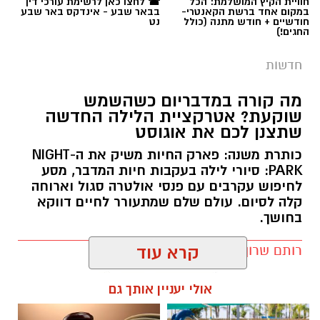
חוויית הקיץ המושלמת: הכל
☎ לחצו כאן לרשימת עורכי דין
במקום אחד ברשת הקאנטרי-
בבאר שבע - אינדקס באר שבע
חודשיים + חודש מתנה (כולל
נט
החגים!)
חדשות
מה קורה במדבריום כשהשמש
שוקעת? אטרקציית הלילה החדשה
שתצנן לכם את אוגוסט
כותרת משנה: פארק החיות משיק את ה-NIGHT
PARK: סיורי לילה בעקבות חיות המדבר, מסע
לחיפוש עקרבים עם פנסי אולטרה סגול וארוחה
קלה לסיום. עולם שלם שמתעורר לחיים דווקא
בחושך.
רותם שרון / 11:30 10.08.26
קרא עוד
אולי יעניין אותך גם