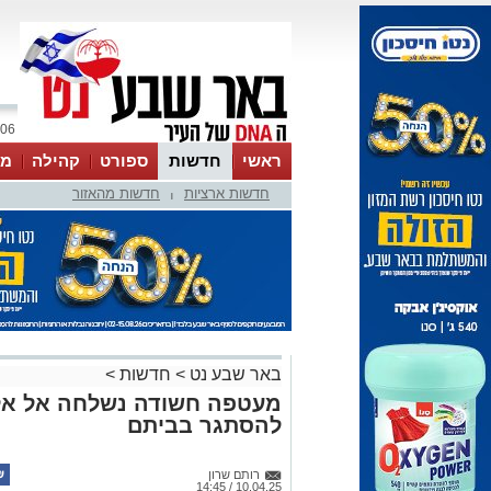
06 אוגוסט 2026 / 22:48
ראשי
חדשות
ספורט
קהילה
מג
חדשות ארציות
חדשות מהאזור
עסקים
טיפים והמלצות
|
באר שבע נט
>
חדשות
>
מעטפה חשודה נשלחה אל אלמ
להסתגר בביתם
רותם שרון
10.04.25 / 14:45