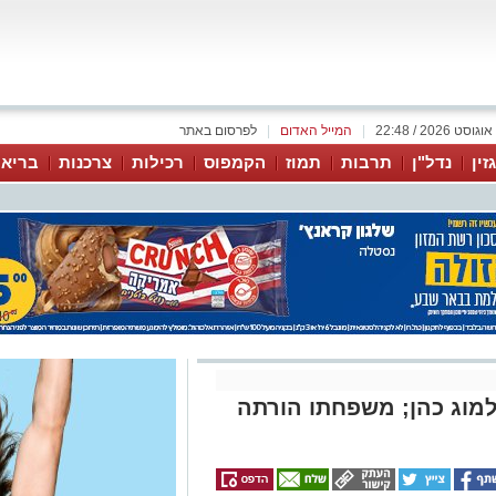
|
המייל האדום
|
לפרסום באתר
זין
נדל"ן
תרבות
תמוז
הקמפוס
רכילות
צרכנות
בריאו
וג כהן; משפחתו הורתה