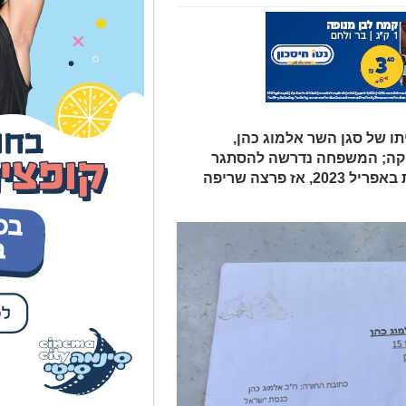
 של סגן השר אלמוג כהן,
יקה; המשפחה נדרשה להסתגר
בבית. האירוע מצטרף לתקרית קודמת באפריל 2023, אז פרצה שריפה
דד אחר הצהריים עם אירוע בטחוני חריג: