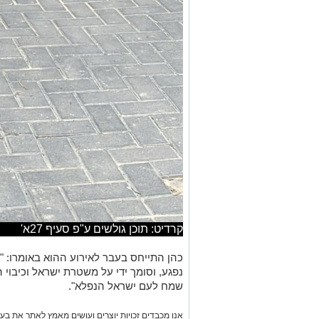
קרדיט: תוכן גולשים ע"פ סעיף 27א'
כהן התייחס בעבר לאירוע ההוא באומרו: "
נפגע, וסומך ידי על משטרת ישראל וכיבו
שמח לעם ישראל הנפלא".
אנו מכבדים זכויות יוצרים ועושים מאמץ לאתר את בעלי
בפרסומינו צילום שיש לכם זכויות בו, אתם רשאים לפ
המייל:
ram@isnet.co.il
אינדקס העסקים של באר שבע נט