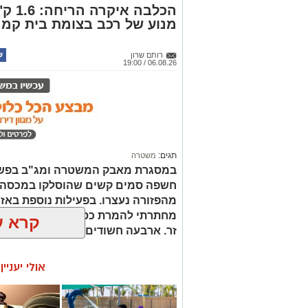
תגים:
משטרה
במסגרת מאבק המשטרה ומג"ב בפשי
חשפה סמים קשים שהוסלקו במכסה מנ
מהפזורה נעצרו. בפעילות נוספת באז
מחתרתי להמרת כספים שנוהל מתוך ר
זר. ארבעה חשודים נעצרו בסך הכל.
קרא ע
אולי יעניי
חוויית הקיץ המושלמת:
☎ לחצו כאן ל