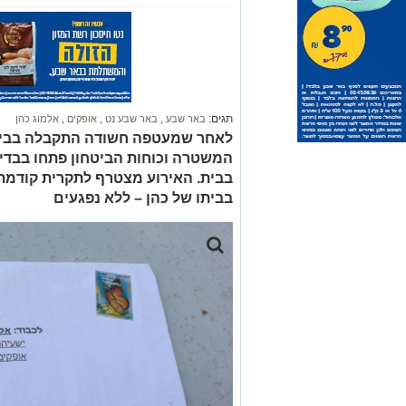
תגים:
באר שבע
,
באר שבע נט
,
אופקים
,
אלמוג כהן
לאחר שמעטפה חשודה התקבלה בביתו
המשטרה וכוחות הביטחון פתחו בבד
בביתו של כהן – ללא נפגעים
קרדיט: תוכן גולשים ע"פ סעיף 27א'
סגן השר לביטחון לאומי, אלמוג כהן, התמו