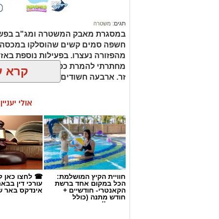
אולי יעניי
חוויית הקיץ המושלמת:
☎ לחצו כאן ל
הכל במקום אחד ברשת
עורכי דין בבא
הקאנטרי- חודשיים +
אינדקס באר ש
חודש מתנה (כולל
החגים!)
קרדיט: משטרת ישראל
באר שבע נט
>
חדשות
>
פרסום 
שוטרי המחוז הדרומי ולוח
וצילום ההתעללות בנערים בפ
מג"ב ממשיכים להנחית מכ
בנגב, עם שתי תפיסות מש
רותם שרון
06.08.26 / 15:41