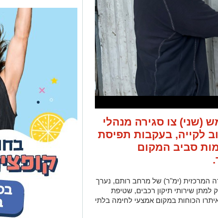
(שני) צו סגירה מנהלי
ביישוב לקייה, בעקבות תפיסת
מות סביב המקום
 המרכזית (ימ"ר) של מרחב רותם, נערך
מתן שירותי תיקון רכבים, שטיפת
איתרו הכוחות במקום אמצעי לחימה בלתי
ה, לפיה גורמים הקשורים לעסק
ק לפני מספר שבועות, על רקע אותו
.
אזרחים, ובשיתוף יועמ"ש רישוי של
דודו אברהם, לחתום על צו סגירה מנהלי
ומי ימשיך לפעול בנחישות נגד החזקת