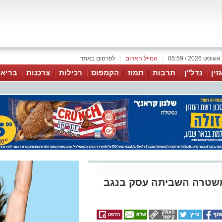
|
המייל האדום
|
לפרסום באתר
זין
נדל"ן
תרבות
תמוז
הקמפוס
רכילות
צרכנות
בריאו
משטרה השביתה עסק בנגב
ם לשטיפה ותיקון רכבים ביישוב
ותרו אמצעי לחימה בלתי חוקיים. הרקע: