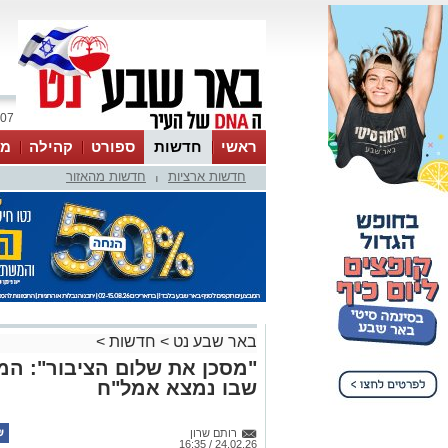
07 אוגוסט 2026 / 05:59
ראשי
חדשות
ספורט
קהילה
מג
חדשות ארציות
חדשות מהאזור
עסקים
טיפים והמלצות
|
באר שבע נט
>
חדשות
>
"מסכן את שלום הציבור": ה
שבו נמצא אמל"ח
רותם שרון
24.02.26 / 16:35
תגים:
משטרה
מפקד ימ"ר רותם הורה על סגירת מתח
למשך 30 ימים, לאחר שבמקום א