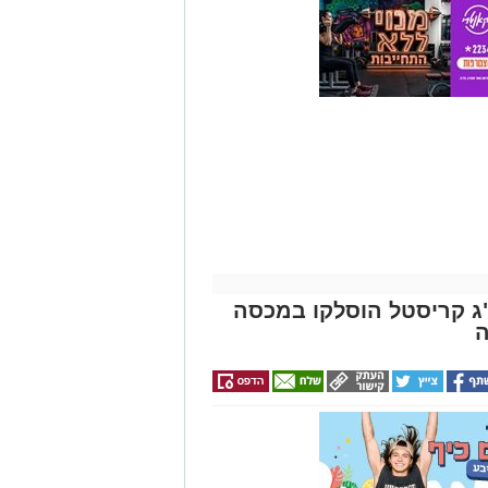
 איקרה הריחה: 1.6 ק"ג קריסטל הוסלקו במכסה
ה
עה בנגב, כלבנית משטרתית
וע של רכב, ושני צעירים
ור התעשייה ברהט, נחשף עסק
כב ובו עשרות אלפי שקלים ומטבע
וד