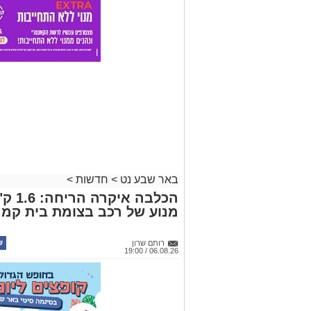
באר שבע נט
>
חדשות
>
הכלבה
מנוע של רכב בצומת בית קמ
רותם שרון
06.08.26 / 19:00
תגים:
משטרה
במסגרת מאבק המשטרה ומג"ב בפשי
חשפה סמים קשים שהוסלקו במכסה מנ
מהפזורה נעצרו. בפעילות נוספת באז
מחתרתי להמרת כספים שנוהל מתוך ר
קרא ע
זר. ארבעה חשודים נעצרו בסך הכל.