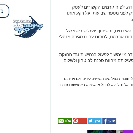
עילותם מהווה סכנה לביטחון ולשלום
 הזכויות בצילומים המגיעים לידינו. אם זיהיתים
נות אלינו ולבקש לחדול מהשימוש באמצעות כתובת
אולי
יעניין
אותך
גם
☎ לחצו כאן לרשימת
חוויית הקיץ המושלמת:
עורכי דין בבאר שבע -
הכל במקום אחד ברשת
הקאנטרי- חודשיים +
אינדקס באר שבע נט
חודש מתנה (כולל
החגים!)