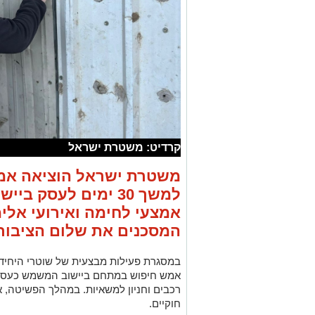
קרדיט: משטרת ישראל
משטרת ישראל הוציאה אמש 
למשך 30 ימים לעסק 
אמצעי לחימה ואירועי אלי
המסכנים את שלום הציבור.
במסגרת פעילות מבצעית של שוטרי היחידה
אמש חיפוש במתחם ביישוב המשמש כעסק ל
רכבים וחניון למשאיות. במהלך הפשיטה, 
חוקיים.
מבחינת חומרי החקירה עולה תמונה מטריד
מעורבים בסכסוך משפחות אלים ביישוב. ר
סכסוך בדיוק, בוצע ירי חי לעבר בית העסק
לאור הממצאים והסכנה הממשית לביטחון ה
מחוז דרום, החליט מפקד ימ"ר רותם, סנ"צ 
לעסק לחודש הקרוב.
ממשטרת ישראל נמסר בתגובה: "המחוז הדר