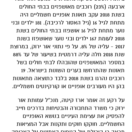
ארבעה (23%) רוכבים מאושפזים בבתי החולים
בשנת 2018 עקב תאונת אופניים חשמליים היה
מתחת לגיל 16 (גיל האסור לרכיבה). 181 ילדים ובני
נוער מתחת לגיל 16 אושפזו בבתי החולים בשנת
2018 לעומת 167 ילדים ובני נוער שאושפזו בשנת
2017 - עליה של 8%. על פי נתוני אור ירוק, במרוצת
שנת 2018 חלה עליה דרמטית בשיעור של עד 88%
במספר המאושפזים שהובהלו לבתי חולים בשל
תאונות שהתרחשו בערים השונות בישראל. 19
רוכבים נהרגו בשנת 2018 בלבד כתוצאה מתאונות
בהן היו מעורבים אופניים או קורקינטים חשמליים.
על רקע זה אומר ארז קיטה, מנכ"ל עמותת אור
ירוק כי משרד התחבורה והבטיחות בדרכים חייב
להפסיק את עצימת העיניים בנושא האופניים
החשמליים. חוקקו חוקים ותקנות אבל המציאות
מראה כי היכולת של הגופים האמונים על האכיפה