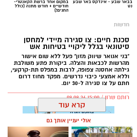
בבאר שבע - אינדקס באר שבע
במקום אחד ברשת הקאנטרי-
נט
חודשיים + חודש מתנה (כולל
החגים!)
חדשות
סכנת חיים: צו סגירה מיידי למחסן
סיטונאי בגלל ליקויי בטיחות אש
"בני אנואר שיווק מזון" פעל ללא שום אישור
מהרשות לכבאות והצלה. ביקורת פתע משולבת
גילתה אחסנה צפופה, לרבות במפלס תת-קרקעי,
וללא אמצעי כיבוי נדרשים. מפקד מחוז דרום
חתם על צו סגירה ל-30 יום.
רותם שרון / 15:00 09.08.26
קרא עוד
אולי יעניין אותך גם