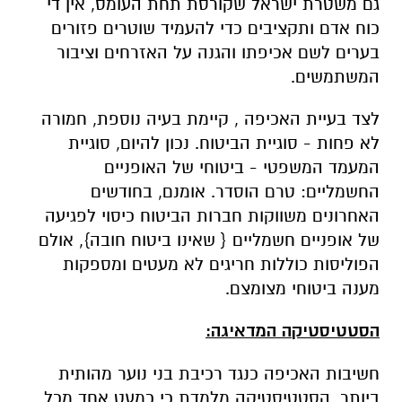
גם משטרת ישראל שקורסת תחת העומס, אין די
כוח אדם ותקציבים כדי להעמיד שוטרים פזורים
בערים לשם אכיפתו והגנה על האזרחים וציבור
המשתמשים.
לצד בעיית האכיפה , קיימת בעיה נוספת, חמורה
לא פחות - סוגיית הביטוח. נכון להיום, סוגיית
המעמד המשפטי - ביטוחי של האופניים
החשמליים: טרם הוסדר. אומנם, בחודשים
האחרונים משווקות חברות הביטוח כיסוי לפגיעה
של אופניים חשמליים { שאינו ביטוח חובה}, אולם
הפוליסות כוללות חריגים לא מעטים ומספקות
מענה ביטוחי מצומצם.
הסטטיסטיקה המדאיגה:
חשיבות האכיפה כנגד רכיבת בני נוער מהותית
ביותר. הסטטיסטיקה מלמדת כי כמעט אחד מכל