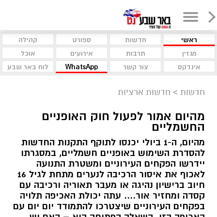
ראשי
חדשות
ספורט
קהילה
מגזין
תרבות
אירועים
אוכל
אינדקס
צור קשר
WhatsApp
לוח באר שבע
חדשות
>
חדשות ארציות
מהיום אמור לפעול חוק האופניים
החשמליים
מהיום, ה-1 ביולי יכנסו לתוקף התקנות החדשות
להסדרת השימוש באופניים חשמליים, במסגרתו
יידרשו הפקחים העירוניים ומשטרת התנועה
לאכוף את איסור הרכיבה לנערים מתחת לגיל 16
חיוב ברישיון נהיגה או מעבר תאוריה ורכיבה עם
קסדה ומחזיר אור.... עתה יכולת האכיפה תלויה
בפקחים העירוניים שיצטרכו להתמודד יום יום עם