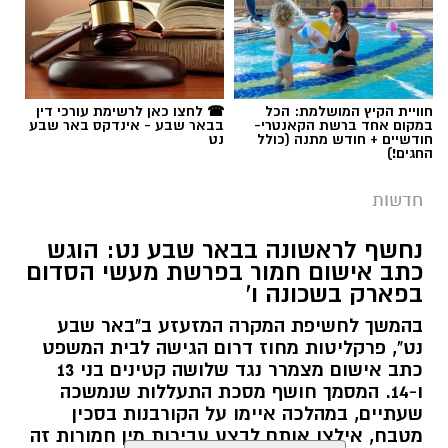
תגים:
כבאות והצלה
חוויית הקיץ המושלמת: הכל
☎ לחצו כאן לרשימת עורכי דין
במקום אחד ברשת הקאנטרי-
בבאר שבע - אינדקס באר שבע
חודשיים + חודש מתנה (כולל
נט
החגים!)
חדשות
נחשף לראשונה בבאר שבע נט: הוגש
כתב אישום חמור בפרשת מעשי הסדום
בפארק בשכונה ו'
שריפה בבאר שבע. קרדיט: כבאות והצלה
בהמשך לחשיפת המקרה המזעזע ב"באר שבע
נט", פרקליטות מחוז דרום הגישה לבית המשפט
כתב אישום מצמרר נגד שלושה קטינים בני 13
במסגרת מבצע אכיפה משולב ורחב היקף שנערך
ו-14. המסמך חושף מסכת התעללות שנמשכה
ביום רביעי האחרון (5.8.2026) ביישוב שגב שלום,
שעתיים, במהלכה איימו על הקורבנות בסכין
מטבח, אילצו אותם לבצע עבירות מין חמורות זה
נחשפו ליקויי בטיחות חמורים בעסק מקומי