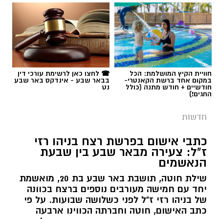
תגים:
פרופ' אביב גולדברט
חוויית הקיץ המושלמת: הכל
☎ לחצו כאן לרשימת עורכי דין
במקום אחד ברשת הקאנטרי-
בבאר שבע - אינדקס באר שבע
חודשיים + חודש מתנה (כולל
נט
החגים!)
חדשות
כתבי אישום בפרשת רצח בניהו רזי
ז"ל: צעירה מבאר שבע בין שבעת
הנאשמים
שילת חוטה, תושבת באר שבע בת 20, מואשמת
יחד עם חמישה מעורבים נוספים ברצח בכוונה
של בניהו רזי ז"ל לפני כשלושה שבועות. על פי
כתב האישום, חוטה וחברתה הכווינו ארבעה