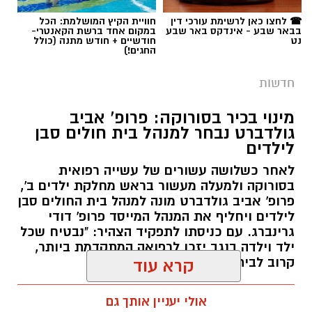
☎ לחצו כאן לרשימת עורכי דין
חוויית הקיץ המושלמת: הכל
בבאר שבע - אינדקס באר שבע
במקום אחד ברשת הקאנטרי-
נט
חודשיים + חודש מתנה (כולל
החגים!)
חדשות
מינוי בכיר בסורוקה: פרופ' אביב
גולדברט נבחר למנהל בית חולים סבן
לילדים
לאחר כשלושה עשורים של עשייה רפואית
בסורוקה ולמעלה מעשור בראש מחלקת ילדים ב',
פרופ' אביב גולדברט מונה למנהל בית החולים סבן
לילדים ויחליף את המנהל המייסד פרופ' דודי
גרינברג. עם כניסתו לתפקיד הצהיר: "נבטיח שכל
ילד וילדה בנגב יזכו לרפואה המתקדמת ביותר,
קרוב לבית".
קרא עוד
רותם שרון / 19:10 07.08.26
אולי יעניין אותך גם