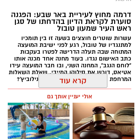
דרמה מחוץ לעיריית באר שבע: הפגנה
סוערת לקראת הדיון בהדחתו של סגן
ראש העיר שמעון טובול
עשרות שוטרים חוצצים בשעה זו בין תומכיו
למתנגדיו של טובול, רגע לפני ישיבת המועצה
המתוחה שבה תעלה הדרישה לפטרו בעקבות
כתב האישום נגדו. בעוד מחנה אחד מכנה אותו
"לוחם הנגב", המחנה השני, ובו חבר המועצה עידו
אטיאס, דורש את סילוקו המיידי. שאלת השאלות
המרחפת באוויר: כיצד יכריע רוביק דנילוביץ'?
קרא עוד
רותם שרון / 18:10 05.08.26
אולי יעניין אותך גם