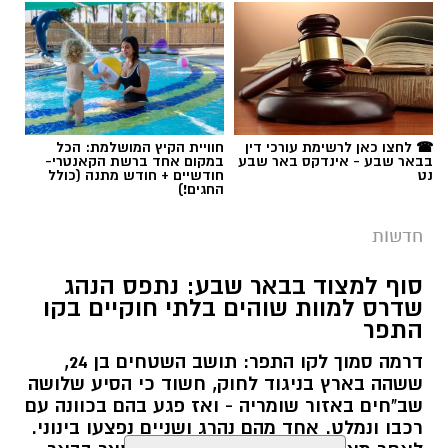
מחוץ לבניין העירייה, דקות ספורות לפני פתיחתה
של אחת מישיבות המועצה הטעונות ביותר שידעה
העיר בתקופה האחרונה. על סדר היום עומדת
דרישתם של חברי המועצה להדיח לאלתר את סגן
ראש העיר, שמעון טובול, על רקע הגשת כתב
תגים:
ד"ר טהא אבו קווידר
האישום נגדו בגין תקיפת שני עובדי תחנת דלק.
☎ לחצו כאן לרשימת עורכי דין
חוויית הקיץ המושלמת: הכל
בבאר שבע - אינדקס באר שבע
במקום אחד ברשת הקאנטרי-
נט
חודשיים + חודש מתנה (כולל
החגים!)
​במקום נוכחים כוחות משטרה גדולים, הכוללים
עשרות שוטרים, אשר נאלצים לחצוץ פיזית בין שני
חדשות
מחנות קוטביים שהתייצבו זה מול זה:
סוף למצוד בבאר שבע: נתפס הנהג
​מחנה התומכים: עומד מאחורי טובול ומגבה
שדרס למוות שוהים בלתי חוקיים בקו
התפר
את מעשיו. המפגינים בצד זה מניפים שלטי
תמיכה, רואים בו קורבן של המערכת וקוראים
דרמה סמוך לקו התפר: תושב השטחים בן 24,
ששהה בארץ בניגוד לחוק, חשוד כי הסיע שלושה
לעברו קריאות עידוד, תוך שהם מכנים אותו
ד"ר טהא אבו קווידר. קרדיט: תוכן גולשים ע''פ
שב"חים באזור שומריה - ואז פגע בהם בכוונה עם
"לוחם הנגב".
סעיף 27א'
רכבו ונמלט. אחד מהם נהרג ושניים נפצעו בינוני.