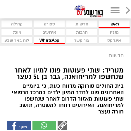
ראשי
חדשות
ספורט
קהילה
מגזין
תרבות
אירועים
אוכל
אינדקס
צור קשר
WhatsApp
לוח באר שבע
חדשות
מטריד: שתי פעוטות פונו למיון לאחר
שנחשפו למריחואנה, גבר בן 51 נעצר
בית החולים סורוקה מדווח כעת, כי ביומיים
האחרונים פונו לחדר המיון ילדים במרכז הרפואי
שתי פעוטות מאזור הדרום לאחר שנחשפו
למריחואנה. האירועים דווחו למשטרה, תושב
חורה נעצר