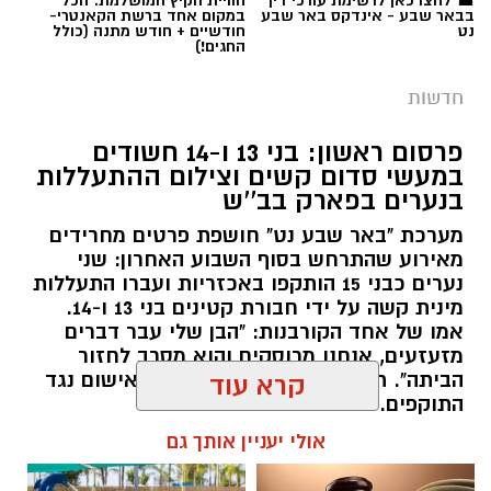
☎ לחצו כאן לרשימת עורכי דין
חוויית הקיץ המושלמת: הכל
(ימ"ר) שרון, זאת לאחר שמוצו כלל פעולות החיפוש
בבאר שבע - אינדקס באר שבע
במקום אחד ברשת הקאנטרי-
וכיווני הבדיקה שבוצעו עד כה.
נט
חודשיים + חודש מתנה (כולל
החגים!)
​הבוקר, במסגרת מאמצי חיפוש נרחבים שהובילה
חדשות
ימ"ר שרון בשיתוף שוטרי תחנת פתח תקווה, לוחמי
מג"ב ומתנדבים, אותר הממצא הטרגי בשטח פתוח
פרסום ראשון: בני 13 ו-14 חשודים
במעשי סדום קשים וצילום ההתעללות
סמוך לכביש 40.
בנערים בפארק בב''ש
​כזכור, בשבוע שעבר חלה תפנית דרמטית בחקירה,
מערכת "באר שבע נט" חושפת פרטים מחרידים
כאשר המשטרה עצרה שני צעירים בשנות ה-20
מאירוע שהתרחש בסוף השבוע האחרון: שני
נערים כבני 15 הותקפו באכזריות ועברו התעללות
לחייהם, תושבי דימונה. על פי פרטי החקירה,
קרדיט: משטרת ישראל
מינית קשה על ידי חבורת קטינים בני 13 ו-14.
השניים נצפו יחד עם דיין באזור פתח תקווה ב-18
אמו של אחד הקורבנות: "הבן שלי עבר דברים
ביולי, יום לאחר המועד שבו דווח כי נראה לאחרונה
שוטרי המחוז הדרומי ולוחמי המשמר הלאומי של
מזעזעים, אנחנו מרוסקים והוא מסרב לחזור
בתל אביב.
מג"ב ממשיכים להנחית מכות על תשתיות
הביתה". תוך ימים ספורים: צפוי כתב אישום נגד
קרא עוד
התוקפים.
הפשיעה בנגב, עם שתי תפיסות משמעותיות
​היום, במקביל למציאת הגופה, הובאו שני החשודים
ביממות האחרונות. במסגרת פעילות סמויה
אולי יעניין אותך גם
בשנית לבית המשפט. בעוד שבתחילה נעצרו בחשד
רותם שרון / 15:41 06.08.26
שנערכה על ידי כוחות מג"ב יחד עם שוטרי ימ"ר
לשיבוש מהלכי חקירה וקשירת קשר לביצוע פשע,