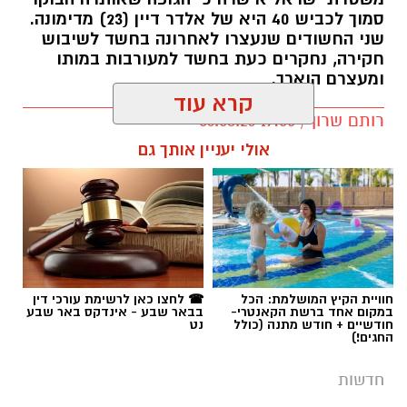
סמוך לכביש 40 היא של אלדר דיין (23) מדימונה.
שני החשודים שנעצרו לאחרונה בחשד לשיבוש
חקירה, נחקרים כעת בחשד למעורבות במותו
ומעצרם הוארך.
קרא עוד
רותם שרון / 19:00 06.08.26
אולי יעניין אותך גם
תגים:
אלדר דיין
חוויית הקיץ המושלמת: הכל
☎ לחצו כאן לרשימת עורכי דין
במקום אחד ברשת הקאנטרי-
בבאר שבע - אינדקס באר שבע
חודשיים + חודש מתנה (כולל
נט
החגים!)
חדשות