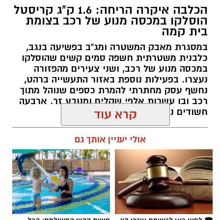
הכלבה איקרה הריחה: 1.6 ק"ג קריסטל
הוסלקו במכסה מנוע של רכב בצומת
בית קמה
במסגרת מאבק המשטרה ומג"ב בפשיעה בנגב,
קרדיט: זק"א
כלבנית משטרתית חשפה סמים קשים שהוסלקו
במכסה מנוע של רכב, ושני צעירים מהפזורה
התפתחות קשה וכואבת בפרשת היעדרותו של
נעצרו. בפעילות נוספת באזור התעשייה ברהט,
נחשף עסק מחתרתי להמרת כספים שנוהל מתוך
אלדר דיין ז"ל, צעיר בן 23 מדימונה, שנעדר מאז
רכב ובו עשרות אלפי שקלים ומטבע זר. ארבעה
סוף חודש יולי. משטרת ישראל התירה היום
חשודים נעצרו בסך הכל.
קרא עוד
(חמישי) לפרסום כי הגופה שאותרה הבוקר בשטח
פתוח סמוך לכביש 40 זוהתה בוודאות כגופתו של
רותם שרון / 19:00 06.08.26
אולי יעניין אותך גם
דיין, לאחר השלמת הליך הזיהוי במכון הלאומי
לרפואה משפטית. הודעה מרה נמסרה למשפחתו.
​אתמול, בהתאם להנחיית מפקד מחוז מרכז, ניצב
אמיר כהן, הועברה חקירת ההיעדרות מאחריות
תחנת דימונה במחוז דרום לידי היחידה המרכזית
תגים:
משטרה