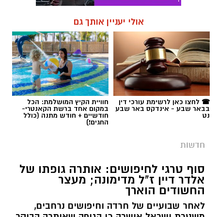
אולי יעניין אותך גם
☎ לחצו כאן לרשימת עורכי דין
חוויית הקיץ המושלמת: הכל
בבאר שבע - אינדקס באר שבע
במקום אחד ברשת הקאנטרי-
נט
חודשיים + חודש מתנה (כולל
החגים!)
חדשות
סוף טרגי לחיפושים: אותרה גופתו של
אלדר דיין ז"ל מדימונה; מעצר
החשודים הוארך
לאחר שבועיים של חרדה וחיפושים נרחבים,
משטרת ישראל אישרה כי הגופה שאותרה הבוקר