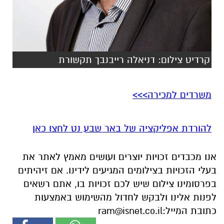
קרדיט צילום: דניאלה רייבנבך תקשורת
משרדים למכירה>>>
להורדת אפליקציה של באר שבע נט לחצו כאן
אנו מכבדים זכויות יוצרים ועושים מאמץ לאתר את
בעלי הזכויות בצילומים המגיעים לידינו. אם זיהיתים
בפרסומינו צילום שיש לכם זכויות בו, אתם רשאים
לפנות אלינו ולבקש לחדול מהשימוש באמצעות
כתובת המייל:
ram@isnet.co.il