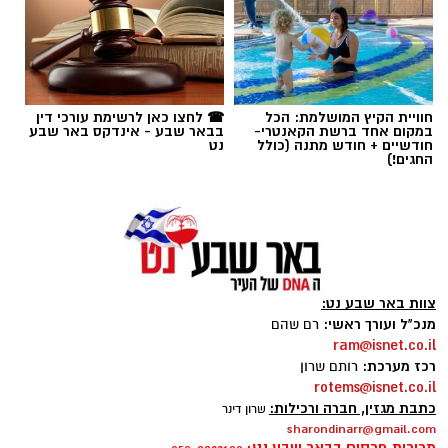
בחיפוש שנערך ברכב, בעזרתה של הכלבה
המשטרתית "איקרה", אותר שלל רב: במכסה
המנוע ובגב המושבים האחוריים הוסלקו לא פחות
תגים:
משטרה
,
מעשי סדום
,
התעללות
חוויית הקיץ המושלמת: הכל
☎ לחצו כאן לרשימת עורכי דין
מ-1.6 ק"ג של חומר החשוד כסם קשה מסוג
במקום אחד ברשת הקאנטרי-
בבאר שבע - אינדקס באר שבע
חודשיים + חודש מתנה (כולל
נט
קריסטל. הרכב הוחרם במקום, ושני יושביו, צעירים
החגים!)
בני 22 תושבי הפזורה הבדואית, נעצרו מיד והועברו
לחקירה.
הפעילות המוצלחת בצומת בית קמה מצטרפת
לפשיטה נוספת שנערכה באזור התעשייה ברהט על
צוות באר שבע נט:
ידי בלשי התחנה המקומית, בשילוב לוחמי המשמר
מנכ"ל ועורך ראשי:
רם שהם
הלאומי דרום. הכוחות חשפו עסק מחתרתי ופיראטי
ram@isnet.co.il
להמרת כספים שהעניק שירותים ללא כל היתר,
רכז מערכת:
רותם שרון
ונוהל כולו מתוך רכב.
rotems@isnet.co.il
כתבת מגזין, חברה ורכילות:
שרון דינר
sharondinarr@gmail.com
צילום: shutterstock אילוסטרציה
במהלך פשיטה על הרכב נתפסו סכומי כסף גדולים