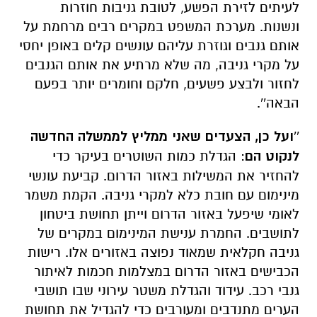
לעיתים לזירת הפשע, לטובת גניבות חוזרות
ונשנות. מערכת המשפט במקרים רבים מרחמת על
אותם גנבים וגוזרת עליהם עונשים קלים באופן יחסי
על מקרי גניבה, מה שלא מרתיע את אותם הגנבים
לחזור ולבצע פשעים, חלקם וחומרים יותר בפעם
הבאה''.
''
ועל כן, הצעדים שאני ממליץ לממשלה החדשה
לנקוט הם
: הגדלת כמות השוטרים בעיקר כדי
להחזיר את המשילות באזור הדרום. קביעת עונשי
מינימום עם חובת כלא למקרי גניבה. הקמת משמר
לאומי שיפעל באזור הדרום וייתן תחושת ביטחון
לתושבים. החמרת ענישת המינימום במקרים של
גניבה חקלאית שמאוד נפוצה באזורים אלו. רישות
הכבישים באזור הדרום במצלמות חכמות לאיתור
גנבי רכב. עידוד והגדלת משטר עירוני שבו תושבי
הערים מתנדבים ומעורבים כדי להגדיל את תחושת