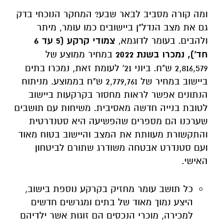
ומה קורה מסביב לבאר שבע? המחקר הנוכחי בדק
גם את מצב הנדל"ן ביישובים כמו עומר, מיתר
ולהבים. בעומר לדוגמא,
צמודי קרקע (5 עד 6
חד'), נמכרו בשנת 2022
במחיר ממוצע של
2,816,579 ש"ח. ביוני 21' לעומת זאת, נמכרו בתים
ביישוב במחיר של 2,779,761 ש"ח בממוצע. מניתוח
הנתונים אפשר לראות מחסור בקרקעות ביישוב
לטובת בנייה חדשה מאסיבית. משיחות עם תושבים
שערכנו הם מספרים שהפשיעה היא סטנדרטית
והתקשורת מעוותת את המצב והיישוב בטוח מאוד
ועם סטנדרט אבטחה משודרג שתורם לביטחון
האישי.
כל תושב עומר מחזיק בקרקע נוספת בישוב,
היצע נמוך מאוד של בתים ומגרשים חדשים
למכירה, מוכרי הנכסים הם זוגות אשר ילדיהם