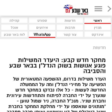
ראשי
חדשות
ספורט
קהילה
מגזין
תרבות
אירועים
אוכל
אינדקס
צור קשר
WhatsApp
לוח באר שבע
חדשות
מחקר חדש קבע: היעדר המשילות
פוגע אנושות בשוק הנדל"ן בבאר שבע
והסביבה
העדר משילות בדרום, ההשפעה המטאורית של
הפשיעה על מחירי הנדל"ן ומה על הממשלה
החדשה לעשות - כל אלו נבדקו במחקר חדש
שנערך על ידי החברה לפיתוח והתחדשות עירונית
וחברת שניר. מנכ"ל החברה, ניר שמול טוען -
"מנתונים שנאספו על ידי מחלקת המחקר בחברת