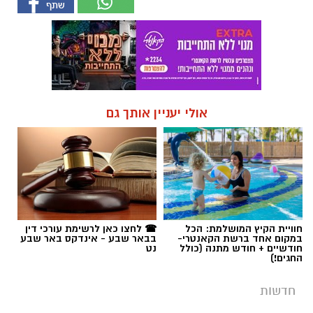
אולי יעניין אותך גם
חוויית הקיץ המושלמת: הכל
☎ לחצו כאן לרשימת עורכי דין
במקום אחד ברשת הקאנטרי-
בבאר שבע - אינדקס באר שבע
חודשיים + חודש מתנה (כולל
נט
החגים!)
חדשות