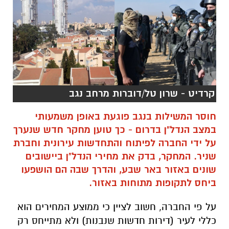
קרדיט - שרון טל/דוברות מרחב נגב
חוסר המשילות בנגב פוגעת באופן משמעותי
במצב הנדל"ן בדרום - כך טוען מחקר חדש שנערך
על ידי החברה לפיתוח והתחדשות עירונית וחברת
שניר. המחקר, בדק את מחירי הנדל"ן ביישובים
שונים באזור באר שבע, והדרך שבה הם הושפעו
ביחס לתקופות מתוחות באזור.
על פי החברה, חשוב לציין כי ממוצע המחירים הוא
כללי לעיר (דירות חדשות שנבנות) ולא מתייחס רק