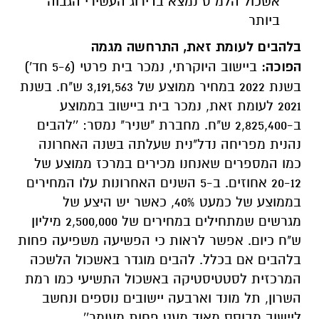
אשכול הלמ"ס נמצא בדירוג העשירי הגבוה
ביותר
בלהבים לעומת זאת, התרחשה מגמה
הפוכה:
ביישוב היוקרתי, נמכר בית פרטי (5-6 חד')
בשנת 2022 במחיר ממוצע של 3,191,563 ש"ח. בשנת
2021 לעומת זאת, נמכר בית ביישוב בממוצע
ב-2,825,400 ש"ח. מחברת "שניר" נמסר: ''להבים
נהנית מפריחה נדל"נית שעלתה בשנה האחרונה
כמו המספרים שאנחנו מכירים במרכז ממוצע של
20-12 אחוזים.
ב-5 השנים האחרונות עלו המחירים
בממוצע של כמעט 40%, כאשר יש היצע של
מגרשים שמתחילים במחירים של 2,500,000 מיליון
ש"ח כיום.
אפשר לראות כי הפשיעה משפיעה פחות
בלהבים אם בכלל. להבים מוגדר באשכול הלשכה
המרכזית לסטטיסטיקה באשכול התשיעי כמו רמת
השרון, תל מונד וארבעה יישובים נוספים ונחשב
ליישוב מבוסס מאוד מעט פחות מעומר''.