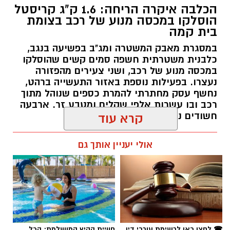
הכלבה איקרה הריחה: 1.6 ק"ג קריסטל
הוסלקו במכסה מנוע של רכב בצומת
בית קמה
במסגרת מאבק המשטרה ומג"ב בפשיעה בנגב,
כלבנית משטרתית חשפה סמים קשים שהוסלקו
במכסה מנוע של רכב, ושני צעירים מהפזורה
נעצרו. בפעילות נוספת באזור התעשייה ברהט,
נחשף עסק מחתרתי להמרת כספים שנוהל מתוך
רכב ובו עשרות אלפי שקלים ומטבע זר. ארבעה
חשודים נעצרו בסך הכל.
קרא עוד
רותם שרון / 19:00 06.08.26
אולי יעניין אותך גם
תגים:
משטרה
☎ לחצו כאן לרשימת עורכי דין
חוויית הקיץ המושלמת: הכל