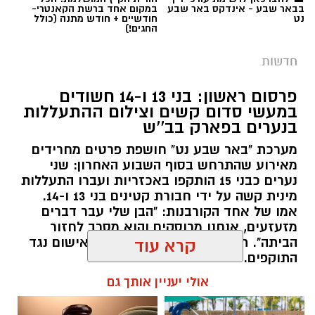
בבאר שבע - אינדקס באר שבע
במקום אחד ברשת הקאנטרי-
נט
חודשיים + חודש מתנה (כולל
החגים!)
חדשות
פרסום ראשון: בני 13 ו-14 חשודים
במעשי סדום קשים וצילום ההתעללות
בנערים בפארק בב''ש
מערכת "באר שבע נט" חושפת פרטים מחרידים
מאירוע שהתרחש בסוף השבוע האחרון: שני
נערים כבני 15 הותקפו באכזריות ועברו התעללות
קרדיט: משטרת ישראל
מינית קשה על ידי חבורת קטינים בני 13 ו-14.
אמו של אחד הקורבנות: "הבן שלי עבר דברים
שוטרי המחוז הדרומי ולוחמי המשמר הלאומי של
מזעזעים, אנחנו מרוסקים והוא מסרב לחזור
מג"ב ממשיכים להנחית מכות על תשתיות
הביתה". תוך ימים ספורים: צפוי כתב אישום נגד
קרא עוד
התוקפים.
הפשיעה בנגב, עם שתי תפיסות משמעותיות
ביממות האחרונות. במסגרת פעילות סמויה
אולי יעניין אותך גם
רותם שרון / 15:41 06.08.26
שנערכה על ידי כוחות מג"ב יחד עם שוטרי ימ"ר
דרום, אותר רכב חשוד בצומת בית קמה.