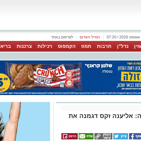
|
המייל האדום
|
לפרסום באתר
זין
נדל"ן
תרבות
תמוז
הקמפוס
רכילות
צרכנות
בריאו
: אליענה זקס דגמנה את