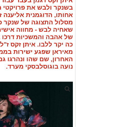
שאחיה לבש - מחווה אישי
של אהבה והמשכיות דרכו ב
כה יקר ללבו. איתן זקס ז"
מאיראן שפגע ישירות בממ"
האחרון, שם שהו ונהרגו גם
נועה בוגוסלבסקי מערד.