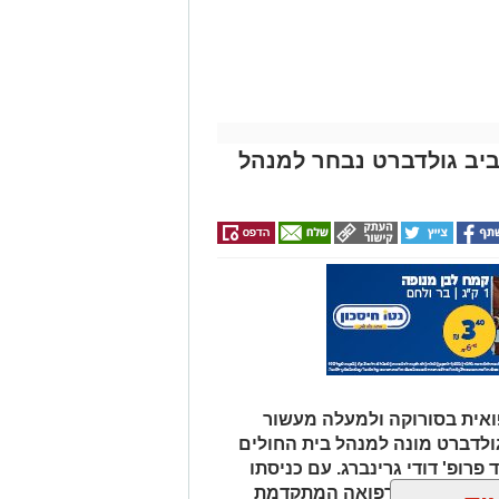
אביב גולדברט נבחר למנהל
אית בסורוקה ולמעלה מעשור
גולדברט מונה למנהל בית החולים
פרופ' דודי גרינברג. עם כניסתו
דה בנגב יזכו לרפואה המתקדמת
וד
ן אותך גם