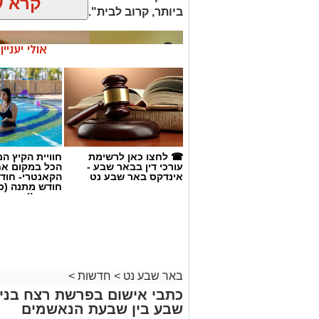
☎ לחצו כאן לרשימת
חוויית הקיץ ה
עורכי דין בבאר שבע -
הכל במקום א
אינדקס באר שבע נט
הקאנטרי- חודש
חודש מתנה (כ
החגים!)
באר שבע נט
>
חדשות
>
כתבי אישום בפרשת רצח בניהו
שבע בין שבעת הנאשמים
קרדיט: סורוקה
רותם שרון
07.08.26 / 19:06
המרכז הרפואי האוניברסיטאי סורוקה מקבוצ
אביב גולדברט למנהל בית החולים סבן לילד