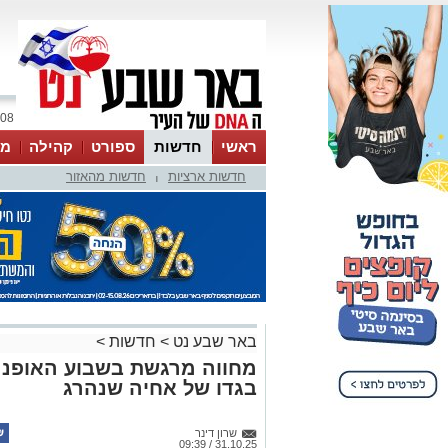
08 אוגוסט 2026 / 07:20
ראשי
חדשות
ספורט
קהילה
מג
חדשות ארציות
חדשות מהאזור
עסקים
טיפים והמלצות
|
באר שבע נט
>
חדשות
>
מחווה מרגשת בשבוע האופנה
בגדו של אחיה שנהרג
שרון דינר
31.10.25 / 09:39