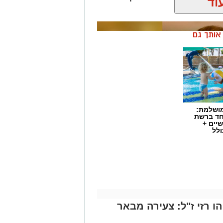
מושלמת:
חד ברשת
יים +
ולל
 רזי ז"ל: צעירה מבאר
ת כללית הודיע על מינויו של פרופ'
ים. פרופ' גולדברט נכנס לנעליו של