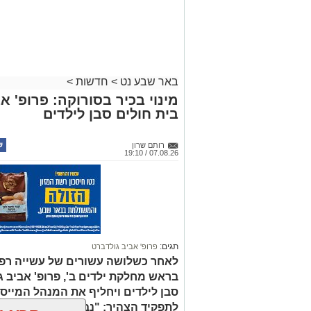
באר שבע נט
>
חדשות
>
מינוי בכיר בסורוקה: פרופ' 
בית חולים סבן לילדים
רותם שרון
07.08.26 / 19:10
תגים:
פרופ' אביב גולדברט
לאחר כשלושה עשורים של עשייה רפו
בראש מחלקת ילדים ב', פרופ' אביב 
סבן לילדים ויחליף את המנהל המייסד 
לתפקיד הצהיר: "נבטיח שכל ילד ויל
קרא ע
ביותר, קרוב לבית".
אולי יעניי