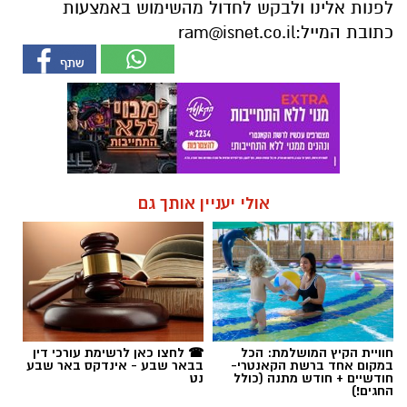
לפנות אלינו ולבקש לחדול מהשימוש באמצעות
כתובת המייל:
ram@isnet.co.il
אולי יעניין אותך גם
חוויית הקיץ המושלמת: הכל
☎ לחצו כאן לרשימת עורכי דין
במקום אחד ברשת הקאנטרי-
בבאר שבע - אינדקס באר שבע
חודשיים + חודש מתנה (כולל
נט
החגים!)