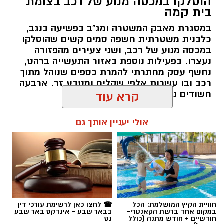
הוסלקו במכסה מנוע של רכב בצומת
בית קמה
במסגרת מאבק המשטרה ומג"ב בפשיעה בנגב,
כלבנית משטרתית חשפה סמים קשים שהוסלקו
במכסה מנוע של רכב, ושני צעירים מהפזורה
נעצרו. בפעילות נוספת באזור התעשייה ברהט,
נחשף עסק מחתרתי להמרת כספים שנוהל מתוך
רכב ובו עשרות אלפי שקלים ומטבע זר. ארבעה
חשודים נעצרו בסך הכל.
קרא עוד
רותם שרון / 19:00 06.08.26
אולי יעניין אותך גם
תגים:
משטרה
חוויית הקיץ המושלמת: הכל
☎ לחצו כאן לרשימת עורכי דין
במקום אחד ברשת הקאנטרי-
בבאר שבע - אינדקס באר שבע
חודשיים + חודש מתנה (כולל
נט