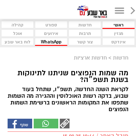
ראשי
חדשות
ספורט
קהילה
מגזין
תרבות
אירועים
אוכל
אינדקס
צור קשר
WhatsApp
לוח באר שבע
חדשות
>
חדשות ארציות
מה שמות הנפוצים שניתנו לתינוקות
בשנת תשפ״ה?
לקראת השנה החדשה, תשפ״ו, שתחל בעוד
שבוע, בדקה רשות האוכלוסין וההגירה מה השמות
שתפסו את המקומות הראשונים ברשימת השמות
הנפוצים
מנהל האתר / 10:46 15.09.25