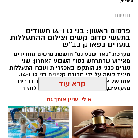
החגים!)
חדשות
פרסום ראשון: בני 13 ו-14 חשודים
במעשי סדום קשים וצילום ההתעללות
בנערים בפארק בב''ש
מערכת "באר שבע נט" חושפת פרטים מחרידים
מאירוע שהתרחש בסוף השבוע האחרון: שני
נערים כבני 15 הותקפו באכזריות ועברו התעללות
קרדיט: משטרת ישראל
מינית קשה על ידי חבורת קטינים בני 13 ו-14.
אמו של אחד הקורבנות: "הבן שלי עבר דברים
שוטרי המחוז הדרומי ולוחמי המשמר הלאומי של
מזעזעים, אנחנו מרוסקים והוא מסרב לחזור
מג"ב ממשיכים להנחית מכות על תשתיות
הביתה". תוך ימים ספורים: צפוי כתב אישום נגד
קרא עוד
התוקפים.
הפשיעה בנגב, עם שתי תפיסות משמעותיות
ביממות האחרונות. במסגרת פעילות סמויה
אולי יעניין אותך גם
רותם שרון / 15:41 06.08.26
שנערכה על ידי כוחות מג"ב יחד עם שוטרי ימ"ר
דרום, אותר רכב חשוד בצומת בית קמה.