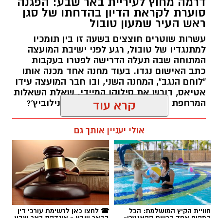
דרמה מחוץ לעיריית באר שבע: הפגנה
סוערת לקראת הדיון בהדחתו של סגן
ראש העיר שמעון טובול
עשרות שוטרים חוצצים בשעה זו בין תומכיו
למתנגדיו של טובול, רגע לפני ישיבת המועצה
המתוחה שבה תעלה הדרישה לפטרו בעקבות
כתב האישום נגדו. בעוד מחנה אחד מכנה אותו
"לוחם הנגב", המחנה השני, ובו חבר המועצה עידו
אטיאס, דורש את סילוקו המיידי. שאלת השאלות
המרחפת באוויר: כיצד יכריע רוביק דנילוביץ'?
קרא עוד
רותם שרון / 18:10 05.08.26
אולי יעניין אותך גם
תגים:
שמעון טובול
חוויית הקיץ המושלמת: הכל
☎ לחצו כאן לרשימת עורכי דין
במקום אחד ברשת הקאנטרי-
בבאר שבע - אינדקס באר שבע