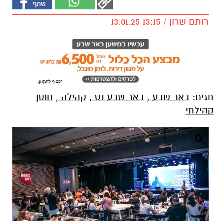
רותם שרון / 13:15 13.01.25
תגים:
באר שבע
,
באר שבע נט
,
קהילה
,
חוסן
קהילתי