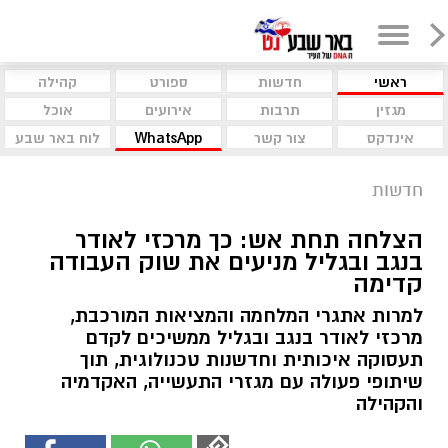
ראשי
חדשות
ספורט
קהילה
מגזין
תרבות
אירועים
אוכל
אינדקס
צור קשר
WhatsApp
לוח באר שבע
חדשות
הצלחה תחת אש: כך מרכזי לאודר
בנגב ובגליל מניעים את שוק העבודה
קדימה
למרות אתגרי המלחמה והמציאות המורכבת,
מרכזי לאודר בנגב ובגליל ממשיכים לקדם
תעסוקה איכותית וחדשנות טכנולוגית, תוך
שיתופי פעולה עם מגזרי התעשייה, האקדמיה
והקהילה