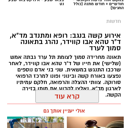
חודשיים + חודש מתנה (כולל
נט
החגים!)
חדשות
אירוע קשה בנגב: רופא ומתנדב מד"א,
ד"ר טהא אבו קווידר, נהרג בתאונה
סמוך לערד
תאונה מחרידה סמוך לצומת תל ערד גבתה אמש
(שלישי) את חייו של ד"ר טהא אבו קווידר, לאחר
שרכבו התנגש במשאית. שני בני אדם נוספים
נפצעו באורח קשה ובינוני ופונו למרכז הרפואי
סורוקה. צוותי ההצלה והרפואה, חלקם עמיתיו
לארגון מד"א, נאלצו לקבוע את מותו בזירה
קרדיט: באר שבע נט
הקשה.
קרא עוד
מתח שיא נרשם בשעה זו ברחבת עיריית באר
רותם שרון / 16:30 05.08.26
אולי יעניין אותך גם
שבע: הפגנה יצרית וסוערת מתקיימת ממש כעת
מחוץ לבניין העירייה, דקות ספורות לפני פתיחתה
של אחת מישיבות המועצה הטעונות ביותר שידעה