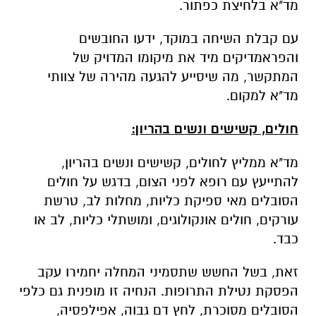
מד"א בלחיצת כפתור.
עם קבלת השיחה במוקד, ידעו החובשים
והפראמדיקים מיד את מיקומו המדויק של
המתקשר, מה שיסייע להגעה מהירה של צוותי
מד"א למקום.
חולים, קשישים ונשים בהריון:
מד"א ממליץ לחולים, קשישים ונשים בהריון,
להתייעץ עם רופא לפני הצום, בדגש על חולים
הסובלים מאי ספיקת כליות, מחלות לב, טרשת
עורקים, חולים אונקולוגים, ומושתלי כליות, לב או
כבד.
זאת, בשל החשש שתסמיני המחלה יחמירו עקב
הפסקת נטילת התרופות. הנחיה זו מופנית גם כלפי
הסובלים מסוכרת, לחץ דם גבוה, אפילפסיה,