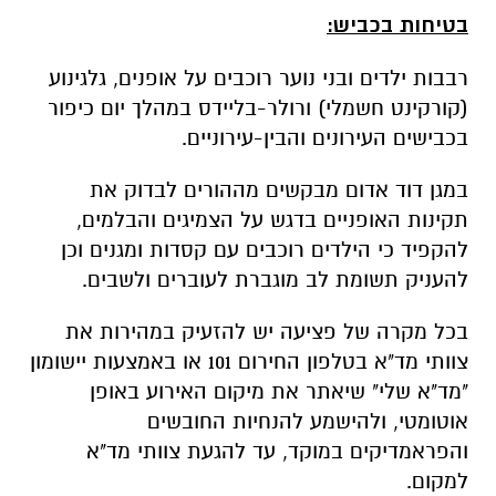
בטיחות בכביש:
רבבות ילדים ובני נוער רוכבים על אופנים, גלגינוע
(קורקינט חשמלי) ורולר-בליידס במהלך יום כיפור
בכבישים העירונים והבין-עירוניים.
במגן דוד אדום מבקשים מההורים לבדוק את
תקינות האופניים בדגש על הצמיגים והבלמים,
להקפיד כי הילדים רוכבים עם קסדות ומגנים וכן
להעניק תשומת לב מוגברת לעוברים ולשבים.
בכל מקרה של פציעה יש להזעיק במהירות את
צוותי מד"א בטלפון החירום 101 או באמצעות יישומון
"מד"א שלי" שיאתר את מיקום האירוע באופן
אוטומטי, ולהישמע להנחיות החובשים
והפראמדיקים במוקד, עד להגעת צוותי מד"א
למקום.