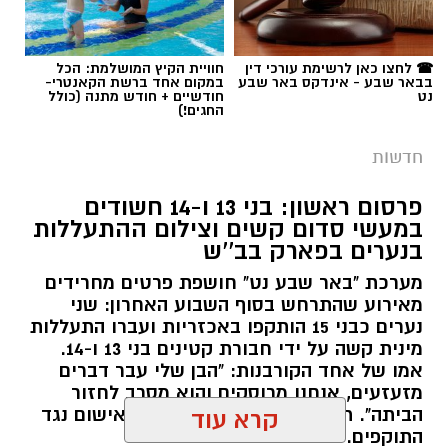
☎ לחצו כאן לרשימת עורכי דין
חוויית הקיץ המושלמת: הכל
בבאר שבע - אינדקס באר שבע
במקום אחד ברשת הקאנטרי-
נט
חודשיים + חודש מתנה (כולל
החגים!)
חדשות
פרסום ראשון: בני 13 ו-14 חשודים
במעשי סדום קשים וצילום ההתעללות
בנערים בפארק בב''ש
מערכת "באר שבע נט" חושפת פרטים מחרידים
מאירוע שהתרחש בסוף השבוע האחרון: שני
נערים כבני 15 הותקפו באכזריות ועברו התעללות
מינית קשה על ידי חבורת קטינים בני 13 ו-14.
אמו של אחד הקורבנות: "הבן שלי עבר דברים
מזעזעים, אנחנו מרוסקים והוא מסרב לחזור
הביתה". תוך ימים ספורים: צפוי כתב אישום נגד
קרא עוד
התוקפים.