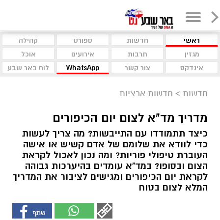
ראשי
חדשות
ספורט
קהילה
מגזין
תרבות
אירועים
אוכל
אינדקס
צור קשר
WhatsApp
לוח באר שבע
חדשות
>
חדשות ארציות
מדריך מד"א לצום יום הכיפורים
כיצד תתמודדו עם התייבשות? מה צריך לעשות
כדי לוודא את שלומם של אדם קשיש או אישה
העוברת טיפולי פוריות? ומה נכון לאכול לקראת
הצום ובסופו? במד"א עומדים בהיערכות גבוהה
לקראת יום הכיפורים ומגישים לציבור את המדריך
המלא לצום בטוח