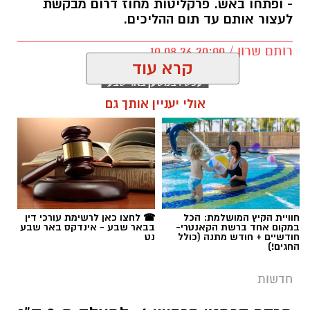
אולי יעניין אותך גם
תגים:
כתב אישום חמור
חוויית הקיץ המושלמת: הכל
☎ לחצו כאן לרשימת עורכי דין
במקום אחד ברשת הקאנטרי-
בבאר שבע - אינדקס באר שבע
חודשיים + חודש מתנה (כולל
נט
החגים!)
חדשות
מרדף דרמטי בכביש 6: למעלה מ-2 ק"ג
קוקאין נתפסו, 3 צעירים נעצרו
החשודים ניסו להימלט ממחסום משטרתי, פגעו
ברכב אחר וניסו לברוח רגלית – אך נלכדו לאחר