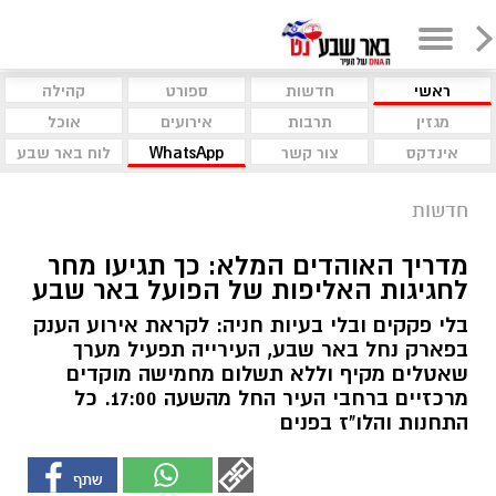
ראשי
חדשות
ספורט
קהילה
מגזין
תרבות
אירועים
אוכל
אינדקס
צור קשר
WhatsApp
לוח באר שבע
חדשות
מדריך האוהדים המלא: כך תגיעו מחר
לחגיגות האליפות של הפועל באר שבע
בלי פקקים ובלי בעיות חניה: לקראת אירוע הענק
בפארק נחל באר שבע, העירייה תפעיל מערך
שאטלים מקיף וללא תשלום מחמישה מוקדים
מרכזיים ברחבי העיר החל מהשעה 17:00. כל
התחנות והלו"ז בפנים