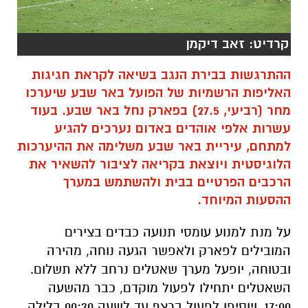
ההתרגשות בבירת הנגב בשיאה לקראת חגיגות
האליפות הרשמיות של הפועל באר שבע שיערכו
מחר (רביעי, 27.5) בפארק נחל באר שבע. בעוד
עשרות אלפי אוהדים באדום נערכים להגיע
למתחם, עיריית באר שבע משלימה את ההיערכות
הלוגיסטית ויוצאת בקריאה לציבור להשאיר את
הרכבים הפרטיים בבית ולהשתמש במערך
ההסעות המיוחד.
על מנת למנוע עומסי תנועה כבדים בצירים
המובילים לפארק ולאפשר הגעה נוחה, מהירה
ובטוחה, יופעל מערך שאטלים נרחב ללא תשלום.
השאטלים יתחילו לפעול מוקדם, כבר מהשעה
17:00, ויוסיפו לפעול ברצף עד לשעה 00:30 בלילה
כדי לתת מענה מלא גם לפיזור ההמונים בתום
החגיגות.
נקודת ההורדה והאיסוף המרכזית ממנה יצעדו