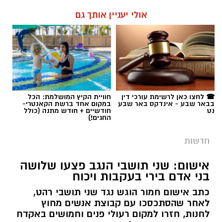
☎ לחצו כאן לרשימת עורכי דין
חוויית הקיץ המושלמת: הכל
בבאר שבע - אינדקס באר שבע
במקום אחד ברשת הקאנטרי-
נט
חודשיים + חודש מתנה (כולל
החגים!)
חדשות
אישום: שני תושבי הנגב פצעו שלושה
בני אדם בירי בעקבות ויכוח
כתב אישום חמור הוגש נגד שני תושבי רהט,
לאחר שהסתכסכו עם קבוצת אנשים מחוץ
לחנות, חזרו למקום רעולי פנים וחמושים באקדח
- ופתחו באש. פרקליטות מחוז דרום מבקשת
לעצור אותם עד תום ההליכים.
רותם שרון / 20:00 10.08.26
קרא עוד