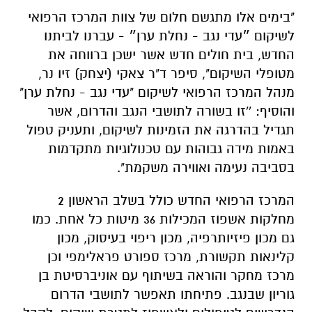
מטופלי השיקום", סיפר ד"ר צאקי (יצחק) זיו נר,
מנהל המרכז הרפואי לשיקום "עדי נגב - נחלת ערן"
והוסיף: ''זו בשורה לתושבי הנגב והדרום, אשר
תגדיל בהדרגה את הזמינות לשיקום, ותעניק טפול
באמות מידה גבוהות עם טכנולוגיות מתקדמות
בסביבה נעימה ואווירה משקמת".
המרכז הרפואי החדש כולל בשלב הראשון 2
מחלקות אשפוז המכילות 36 מיטות כל אחת. כמו
גם מכון פיזיותרפיה, מכון ריפוי בעיסוק, מכון
קלינאות תקשורת, מרכז ספורט פראלימפי וכן
מרכז מחקר והוראה בשיתוף עם אוניברסיטת בן
גוריון שבנגב. פתיחתו תאפשר לתושבי הדרום
הנדרשים לטיפולים ולאשפוז למטרת שיקום, לקבל
את השירותים האיכותיים והמתקדמים ביותר
המוצעים בתחום ובמרחק הקרוב אל ביתם.