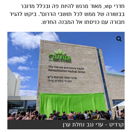
קרדיט - עדי נגב נחלת ערן
"בימים אלו מתגשם חלום של צוות המרכז הרפואי
לשיקום ״עדי נגב - נחלת ערן״ - עברנו לביתנו
החדש, בית חולים חדש אשר ישכן ברווחה את