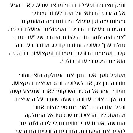
"אני רוצה לומר תודה לצוות הנהדר של "עדי נגב -
נחלת ערן" שעושה עבודת קודש. מדובר בעבודה
קשה וסזיפית הדורשת מסירות ומקצועיות רבה. זה
הוא יום היסטורי עבור כולנו".
מטופל נוסף אשר חנך את המחלקה הוא חמודי
חוברה, בן 32, אב לשלושה ונהג משאית במקצועו.
חמודי הגיע אל הכפר השיקומי לאחר שנפצע קשה
במהלך תאונת עבודה בשעה שעבד על המשאית
ונפל מגובה רב. "אני מתרגש להיות אחד
מהמטופלים הראשונים שנכנסו אל המחלקה
החדשה. אנחנו עדיין חווים חבלי לידה ולומדים
להכיר את המערכת. החדרים החדשים הם ממש
חדרי vip, מאוד מרגש להיות פה ובכלל מדובר
בבשורה של ממש לכל תושבי הדרום". ביקש להגיד
חבורה עם כניסתו אל המבנה החדש.