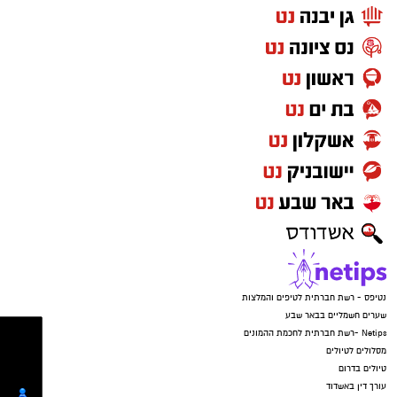
זרקו את הטלפונים ונמלטו מהמקום.
נטיפס - רשת חברתית לטיפים והמלצות
שערים חשמליים בבאר שבע
Netips -רשת חברתית לחכמת ההמונים
מסלולים לטיולים
טיולים בדרום
עורך דין באשדוד
קריית גת נט
חולון נט
קרדיט: משטרת ישראל
פרסום
המשפחה נמצאת כעת בשבר מוחלט. "אני גמורה,
מרוסקת", זועקת האם. "מיום ליום אני מתרסקת
יותר. הבן שלי בטראומה, הוא לא מוכן לחזור
לשכונה ובטח שלא הביתה. הבנות שלי מפוחדות.
אנחנו גרים בדירת עמידר והיום אני למעשה בלי