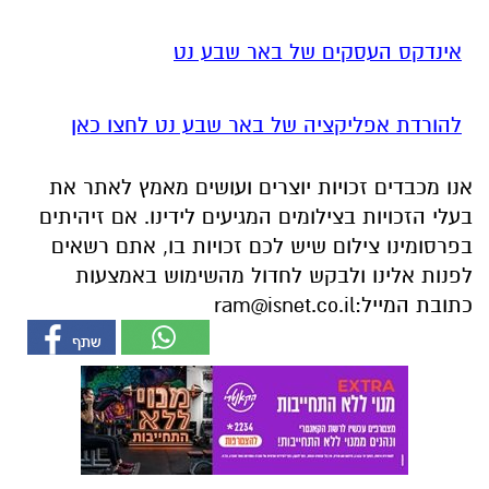
להורדת אפליקציה של באר שבע נט לחצו כאן
אנו מכבדים זכויות יוצרים ועושים מאמץ לאתר את
בעלי הזכויות בצילומים המגיעים לידינו. אם זיהיתים
בפרסומינו צילום שיש לכם זכויות בו, אתם רשאים
לפנות אלינו ולבקש לחדול מהשימוש באמצעות
כתובת המייל:
ram@isnet.co.il
אולי יעניין אותך גם
חוויית הקיץ המושלמת: הכל
☎ לחצו כאן לרשימת עורכי דין
במקום אחד ברשת הקאנטרי-
בבאר שבע - אינדקס באר שבע