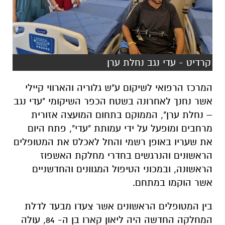
קרדיט - עדי נגב נחלת ערן
המרכז הרפואי לשיקום ע"ש גלוריה והארווי קיילי
אשר נחנך לאחרונה בשטח הכפר השיקומי "עדי נגב
– נחלת ערן", הממוקם בתחום המועצה אזורית
מרחבים ומופעל על ידי עמותת "עדי", פתח היום
את שעריו באופן רשמי והחל לאכלס את המטופלים
הראשונים והנרגשים בחדרי מחלקת האשפוז
הראשונה, ובמכוני הטיפול המגוונים והחדשניים
אשר הוקמו במתחם.
בין המטופלים הראשונים אשר צעדו מבעד לדלת
המחלקה החדשה היה ליאון קארו בן ה- 84, עולה
ותיק מצרפת ופעיל חברתי מבאר שבע. קארו הגיע
אל המרכז הרפואי על מנת לעבור טיפולי
פיזיותרפיה וכן טיפולי הידרותרפיה המוענקים
במסגרת פעילות הבריכה הטיפולית הפועלת בכפר.