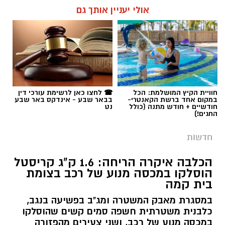
חודשיים + חודש מתנה (כולל
נט
החגים!)
חדשות
הכלבה איקרה הריחה: 1.6 ק"ג קריסטל
הוסלקו במכסה מנוע של רכב בצומת
בית קמה
במסגרת מאבק המשטרה ומג"ב בפשיעה בנגב,
כלבנית משטרתית חשפה סמים קשים שהוסלקו
במכסה מנוע של רכב, ושני צעירים מהפזורה
נעצרו. בפעילות נוספת באזור התעשייה ברהט,
נחשף עסק מחתרתי להמרת כספים שנוהל מתוך
רכב ובו עשרות אלפי שקלים ומטבע זר. ארבעה
חשודים נעצרו בסך הכל.
קרא עוד
רותם שרון / 19:00 06.08.26
אולי יעניין אותך גם