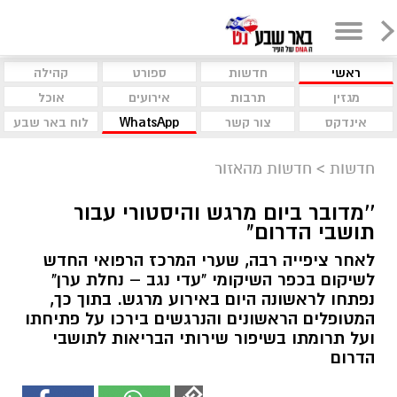
ראשי
חדשות
ספורט
קהילה
מגזין
תרבות
אירועים
אוכל
אינדקס
צור קשר
WhatsApp
לוח באר שבע
חדשות
>
חדשות מהאזור
''מדובר ביום מרגש והיסטורי עבור
תושבי הדרום"
לאחר ציפייה רבה, שערי המרכז הרפואי החדש
לשיקום בכפר השיקומי "עדי נגב – נחלת ערן"
נפתחו לראשונה היום באירוע מרגש. בתוך כך,
המטופלים הראשונים והנרגשים בירכו על פתיחתו
ועל תרומתו בשיפור שירותי הבריאות לתושבי
הדרום