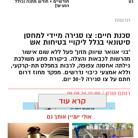
נט
חודשיים + חודש מתנה (כולל
החגים!)
חדשות
סכנת חיים: צו סגירה מיידי למחסן
סיטונאי בגלל ליקויי בטיחות אש
"בני אנואר שיווק מזון" פעל ללא שום אישור
מהרשות לכבאות והצלה. ביקורת פתע משולבת
גילתה אחסנה צפופה, לרבות במפלס תת-קרקעי,
וללא אמצעי כיבוי נדרשים. מפקד מחוז דרום
חתם על צו סגירה ל-30 יום.
רותם שרון / 15:00 09.08.26
קרא עוד
אולי יעניין אותך גם