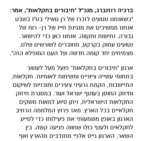
ברכיה רוזנברג, מנכ"ל "חיבורים בחקלאות", אמר
:
"כשאנחנו נוטעים לזכרו של רן גואילי בט"ו בשבט
אנחנו ממשיכים את מנגינת חייו של רן- רוח של
גבורה, נחישות ותקווה. אנחנו כאן כדי להישאר.
נטועים עמוק בקרקע, מחוברים לשורשים שלנו.
מצמיחים יחד קומה חדשה של העם המופלא הזה".
ארגון "חיבורים בחקלאות" פועל מעל לעשור
בתחומי עשייה ציוניים ומשימות לאומיות. חקלאות,
התיישבות, הקמת גרעיני צעירים ותוכניות לשיקום
וחיזוק החוסן בעוטף ישראל ועוד. במסגרת חיזוק
החקלאות הישראלית, ניתן סיוע למאות משקים
חקלאיים בכל הארץ. מאז פרוץ המלחמה הרחיב
הארגון באופן משמעותי את פעילותו כדי לסייע
לחקלאים ולענף כולו שחווה פגיעה קשה. בין
השאר, הארגון גייס אלפי מתנדבים מהארץ ואף