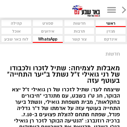
ראשי
חדשות
ספורט
קהילה
מגזין
תרבות
אירועים
אוכל
אינדקס
צור קשר
WhatsApp
לוח באר שבע
חדשות
מאבלות לצמיחה: שתיל לזכרו ולכבודו
של רני גואילי ז"ל נשתל ב"יער התחייה"
בעוטף עזה
שיצמח לעד: שתיל לזכרו של רן גואילי ז"ל יצא
הבוקר, חג ט"ו בשבט, עם מתנדבי "חיבורים
בחקלאות", מבית משפחת גואילי, ונשתל ביער
התחייה בעוטף עזה על אדמתו של ד"ר גדליה
פנדל, שפתח מתחם להצלת פצועים ב-7.10.
ברכיה רוזנברג: "הנטיעה הבוקר לזכר רן גואילי