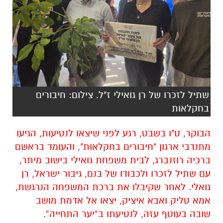
שתיל לזכרו של רן גואילי ז"ל. צילום: חיבורים
בחקלאות
הבוקר, ט"ו בשבט, רגע לפני שיצאו לנטיעות, הגיעו
מתנדבי ארגון "חיבורים בחקלאות", והעומד בראשם
ברכיה רוזנברג, לבית משפחת גואילי בישוב מיתר,
עם שתיל לזכרו ולכבודו של בנם, גיבור ישראל, רן
גואלי. לאחר שקיבלו את ברכת המשפחה הנרגשת,
אמא טליק ואבא איציק, יצאו אל אדמת מושב
שובה בעוטף עזה, לנטיעתו ב“יער התחייה”.