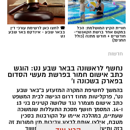
תגים:
כבאות והצלה
חוויית הקיץ המושלמת: הכל
☎ לחצו כאן לרשימת עורכי דין
במקום אחד ברשת הקאנטרי-
בבאר שבע - אינדקס באר שבע
חודשיים + חודש מתנה (כולל
נט
החגים!)
חדשות
נחשף לראשונה בבאר שבע נט: הוגש
כתב אישום חמור בפרשת מעשי הסדום
בפארק בשכונה ו'
שריפה בבאר שבע. קרדיט: כבאות והצלה
בהמשך לחשיפת המקרה המזעזע ב"באר שבע
נט", פרקליטות מחוז דרום הגישה לבית המשפט
כתב אישום מצמרר נגד שלושה קטינים בני 13
במסגרת מבצע אכיפה משולב ורחב היקף שנערך
ו-14. המסמך חושף מסכת התעללות שנמשכה
ביום רביעי האחרון (5.8.2026) ביישוב שגב שלום,
שעתיים, במהלכה איימו על הקורבנות בסכין
מטבח, אילצו אותם לבצע עבירות מין חמורות זה
נחשפו ליקויי בטיחות חמורים בעסק מקומי
בזה ותיעדו את הזוועה. מתברר כי החשוד
קרא עוד