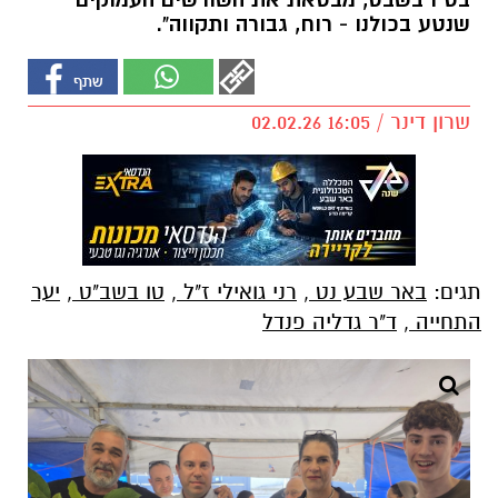
בט"ו בשבט, מבטאת את השורשים העמוקים
שנטע בכולנו - רוח, גבורה ותקווה".
שרון דינר / 16:05 02.02.26
תגים:
באר שבע נט
,
רני גואילי ז"ל
,
טו בשב"ט
,
יער
התחייה
,
ד"ר גדליה פנדל