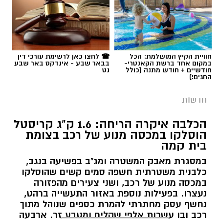
תגים:
אלדר דיין
חוויית הקיץ המושלמת: הכל
☎ לחצו כאן לרשימת עורכי דין
במקום אחד ברשת הקאנטרי-
בבאר שבע - אינדקס באר שבע
חודשיים + חודש מתנה (כולל
נט
החגים!)
חדשות
הכלבה איקרה הריחה: 1.6 ק"ג קריסטל
הוסלקו במכסה מנוע של רכב בצומת
בית קמה
במסגרת מאבק המשטרה ומג"ב בפשיעה בנגב,
קרדיט: זק"א
כלבנית משטרתית חשפה סמים קשים שהוסלקו
במכסה מנוע של רכב, ושני צעירים מהפזורה
התפתחות קשה וכואבת בפרשת היעדרותו של
נעצרו. בפעילות נוספת באזור התעשייה ברהט,
נחשף עסק מחתרתי להמרת כספים שנוהל מתוך
אלדר דיין ז"ל, צעיר בן 23 מדימונה, שנעדר מאז
רכב ובו עשרות אלפי שקלים ומטבע זר. ארבעה