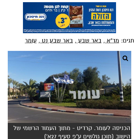
תגים:
מד"א
,
באר שבע
,
באר שבע נט
,
עומר
הכניסה לעומר. קרדיט - מתוך העמוד הרשמי של
הישוב (תוכן גולשים ע"פ סעיף 27א')