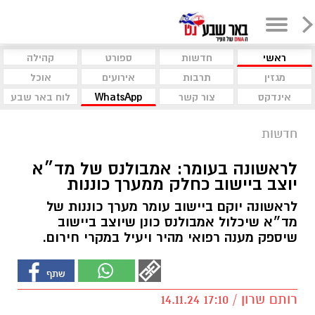
ראשי
חדשות
ספורט
קהילה
מגזין
תרבות
אירועים
אוכל
אינדקס
צור קשר
WhatsApp
לוח באר שבע
חדשות
לראשונה בעומר: אמבולנס של מד״א
יוצב ביישוב כחלק ממערך כוננות
לראשונה יוקם ביישוב עומר מערך כוננות של
מד״א שיכלול אמבולנס כונן שיוצב ביישוב
שיספק מענה רפואי מהיר ויעיל במקרי חירום.
רותם שרון / 17:10 14.11.24