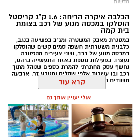
חדשות
הכלבה איקרה הריחה: 1.6 ק"ג קריסטל
הוסלקו במכסה מנוע של רכב בצומת
בית קמה
במסגרת מאבק המשטרה ומג"ב בפשיעה בנגב,
קרדיט: זק"א
כלבנית משטרתית חשפה סמים קשים שהוסלקו
במכסה מנוע של רכב, ושני צעירים מהפזורה
התפתחות קשה וכואבת בפרשת היעדרותו של
נעצרו. בפעילות נוספת באזור התעשייה ברהט,
נחשף עסק מחתרתי להמרת כספים שנוהל מתוך
אלדר דיין ז"ל, צעיר בן 23 מדימונה, שנעדר מאז
רכב ובו עשרות אלפי שקלים ומטבע זר. ארבעה
סוף חודש יולי. משטרת ישראל התירה היום
חשודים נעצרו בסך הכל.
קרא עוד
(חמישי) לפרסום כי הגופה שאותרה הבוקר בשטח
פתוח סמוך לכביש 40 זוהתה בוודאות כגופתו של
רותם שרון / 19:00 06.08.26
אולי יעניין אותך גם
דיין, לאחר השלמת הליך הזיהוי במכון הלאומי
לרפואה משפטית. הודעה מרה נמסרה למשפחתו.
​אתמול, בהתאם להנחיית מפקד מחוז מרכז, ניצב
אמיר כהן, הועברה חקירת ההיעדרות מאחריות