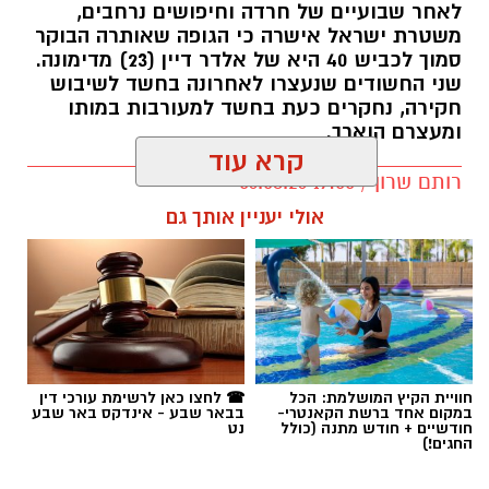
לאחר שבועיים של חרדה וחיפושים נרחבים,
משטרת ישראל אישרה כי הגופה שאותרה הבוקר
סמוך לכביש 40 היא של אלדר דיין (23) מדימונה.
שני החשודים שנעצרו לאחרונה בחשד לשיבוש
חקירה, נחקרים כעת בחשד למעורבות במותו
ומעצרם הוארך.
קרא עוד
רותם שרון / 19:00 06.08.26
אולי יעניין אותך גם
תגים:
אלדר דיין
חוויית הקיץ המושלמת: הכל
☎ לחצו כאן לרשימת עורכי דין
במקום אחד ברשת הקאנטרי-
בבאר שבע - אינדקס באר שבע
חודשיים + חודש מתנה (כולל
נט
החגים!)