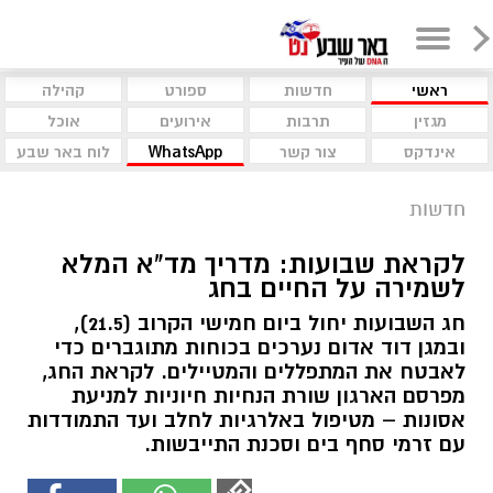
ראשי
חדשות
ספורט
קהילה
מגזין
תרבות
אירועים
אוכל
אינדקס
צור קשר
WhatsApp
לוח באר שבע
חדשות
לקראת שבועות: מדריך מד"א המלא
לשמירה על החיים בחג
חג השבועות יחול ביום חמישי הקרוב (21.5),
ובמגן דוד אדום נערכים בכוחות מתוגברים כדי
לאבטח את המתפללים והמטיילים. לקראת החג,
מפרסם הארגון שורת הנחיות חיוניות למניעת
אסונות – מטיפול באלרגיות לחלב ועד התמודדות
עם זרמי סחף בים וסכנת התייבשות.