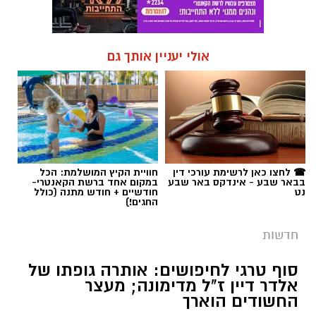
אולי יעניין אותך גם
☎ לחצו כאן לרשימת עורכי דין
חוויית הקיץ המושלמת: הכל
בבאר שבע - אינדקס באר שבע
במקום אחד ברשת הקאנטרי-
נט
חודשיים + חודש מתנה (כולל
החגים!)
חדשות
סוף טרגי לחיפושים: אותרה גופתו של
אלדר דיין ז"ל מדימונה; מעצר
החשודים הוארך