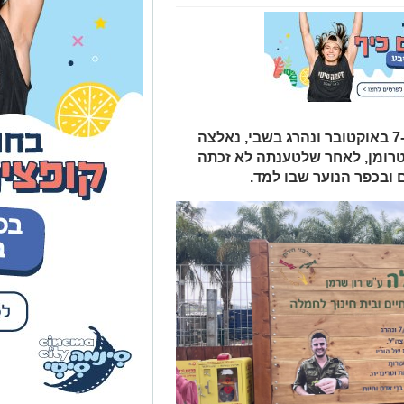
משפחתו של רון שרמן ז"ל, שנחטף ב-7 באוקטובר ונהרג בשבי, נאלצה
טרומן, לאחר שלטענתה לא זכתה
ובכפר הנוער שבו למד.