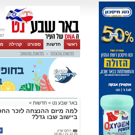
07 אוגוסט 2026 / 15:14
ראשי
חדשות
ספורט
קהילה
מג
חדשות ארציות
חדשות מהאזור
עסקים
טיפים והמלצות
|
באר שבע נט
>
חדשות
>
למה מיזם ההנצחה לזכר החט
ביישוב שבו גדל?
רותם שרון
21.12.25 / 16:40