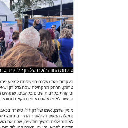
פתיחת החווה לזכרו של רון ז"ל. קרדיט: תוכ
בעקבות זאת נאלצה המשפחה למצוא פתרון
טרומן, הרחק מהקהילה שבה גדל רון ושאל
וביקורת בקרב תושבים בלהבים, שתוהים מ
היישוב לא מצא את מקומו דווקא בתחומי ה
מעיין שרמן, אימו של רון ז"ל, סיפרה בכא
נתקלה המשפחה לאורך הדרך בתחושת זלזו
לא חזר אליה במשך חודשים, שכח את מוע
קודמת לקרוא על שמו פארק קטן ליד בית 