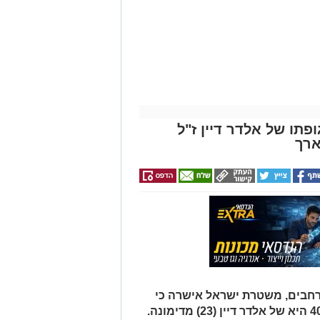
עורכי דין בבאר שבע -
הכל במקום אחד ברשת
הקאנטרי- חודשיים +
אינדקס באר שבע נט
חודש מתנה (כולל
החגים!)
פתו של אלדר דיין ז"ל
ארך
רחבים, משטרת ישראל אישרה כי
הגופה שאותרה הבוקר סמוך לכביש 40 היא של אלדר דיין (23) מדימונה.