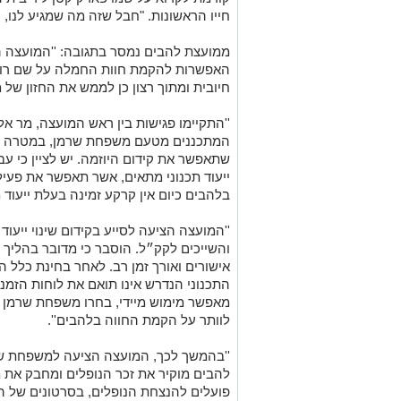
חייו הראשונות. "חבל שזה מה שמגיע לנו, 
ממועצת להבים נמסר בתגובה: ''המועצה 
האפשרות להקמת חוות החמלה על שם רון ש
חיובית ומתוך רצון כן לממש את החזון של 
''התקיימו פגישות בין ראש המועצה, מר א
המתכננים מטעם משפחת שרמן, במטרה לבח
שתאפשר את קידום היוזמה. יש לציין כי ע
ייעוד תכנוני מתאים, אשר תאפשר את פעי
בלהבים כיום אין קרקע זמינה בעלת ייעוד
''המועצה הציעה לסייע בקידום שינוי ייעו
והשייכים לקק״ל. הוסבר כי מדובר בהליך 
אישורים ואורך זמן רב. לאחר בחינת כלל ה
התכנוני הנדרש אינו תואם את לוחות הזמ
מאפשר מימוש מיידי, בחרו משפחת שרמן 
לוותר על הקמת החווה בלהבים''.
''בהמשך לכך, המועצה הציעה למשפחת שר
להבים מוקיר את זכר הנופלים ומחבק את מ
פועלים להנצחת הנופלים, בסרטונים של המ