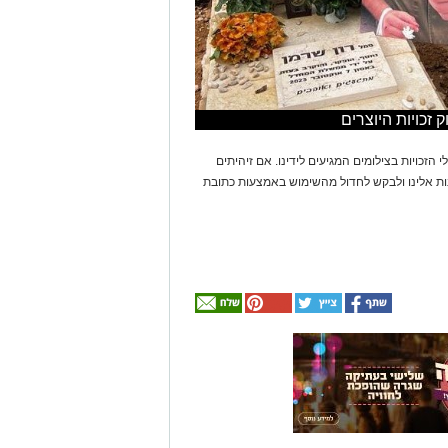
 הזכויות בצילומים המגיעים לידינו. אם זיהיתים
נות אלינו ולבקש לחדול מהשימוש באמצעות כתובת
אולי
יעניין
אותך
גם
☎ לחצו כאן לרשימת
חוויית הקיץ המושלמת: