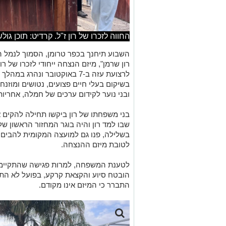
החווה לזכרו של רון ז"ל. קרדיט: תוכן גולשים
השבוע תיחנך בכפר טרומן, הסמוך לנמל הת
רון שרמן", מיזם הנצחה ייחודי לזכרו של ר
לרצועת עזה ב-7 באוקטובר ונה
בשיקום בעלי חיים פצועים, נטושים ומוזנח
ובני נוער לקידום ערכים של חמלה, אחריות
בני משפחתו של רון ביקשו תחילה להקים 
שבו למד רון והיה בוגר המחזור הראשון של
בשלילה, פנו גם למועצה המקומית להבים
לטובת מיזם ההנצחה.
לטענת המשפחה, למרות פגישה שהתקיימה
הובטח סיוע והקצאת קרקע, בפועל לא הת
התברר כי המיזם אינו מקודם.