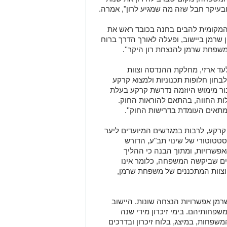
ובעיקר חבל שזה מה שמגיע לרון", אמרה.
המקומית להבים בחנה בכובד ראש את
רמן ביישוב, ופעלה לאורך הדרך ברוח
משפחת שרמן להנצחת רון היקר''.
לעד ארזי, מחלקת ההנדסה וצוות
ון חלופות תכנוניות ולמצוא קרקע
בור מימוש היוזמה נדרשת קרקע בעלת
לות החווה, בהתאם להוראות החוק.
 מתאים העומדת בדרישות החוק''.
ד קרקע, לרבות במגרשים המיועדים ליער
סטטוטורי של שינוי תב"ע, הדורש
אפשרויות, ומתוך הבנה כי ההליך
נים שביקשה המשפחה, כלומר אינו
וצוות המתכננים של משפחת שרמן,
מן אפשרויות הנצחה שונות. היישוב
שפחותיהם. בימי זיכרון מידי שנה
שפחות, במיצג, בלוח זיכרון ובדרכים