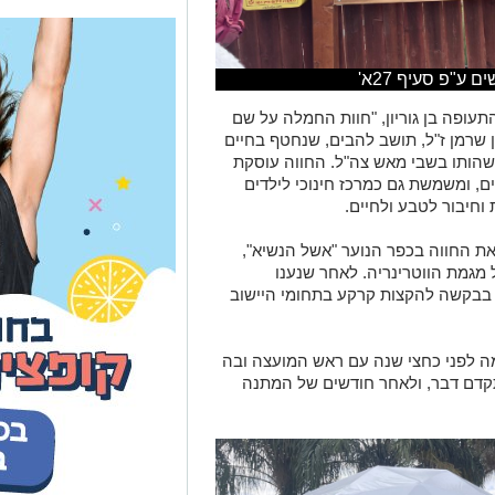
 ע"פ סעיף 27א'
עופה בן גוריון, "חוות החמלה על שם
ון שרמן ז"ל, תושב להבים, שנחטף בחיים
רג במהלך שהותו בשבי מאש צה"ל. החווה עוסקת
ים, ומשמשת גם כמרכז חינוכי לילדים
 וחיבור לטבע ולחיים.
את החווה בכפר הנוער "אשל הנשיא",
 מגמת הווטרינריה. לאחר שנענו
 בבקשה להקצות קרקע בתחומי היישוב
 לפני כחצי שנה עם ראש המועצה ובה
קדם דבר, ולאחר חודשים של המתנה