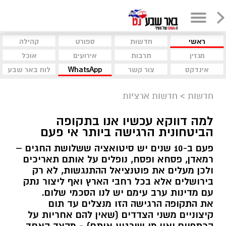
ראשי
חדשות
ספורט
קהילה
מגזין
תרבות
אירועים
אוכל
אינדקס
צור קשר
WhatsApp
לוח באר שבע
חדשות
>
חדשות ארציות
למה דווקא עכשיו אנו בתקופה
הביטחונית הרגישה ביותר אי פעם
פעם ב-10 שנים יש סיטואציה ששלושת החגים –
רמאדן, פסחא ופסח, נופלים על אותם תאריכים
ולכן מעלים את פוטנציאל ההתנגשות, לא רק
בירושלים אלא בכל רחבי הארץ ואף ליצור נתק
עם מדינות ערב עימם יש לנו הסכמי שלום.
את התקופה הרגישה הזו מנצלים עד תום
קיצוניים משני הצדדים (שאין להם אחריות על