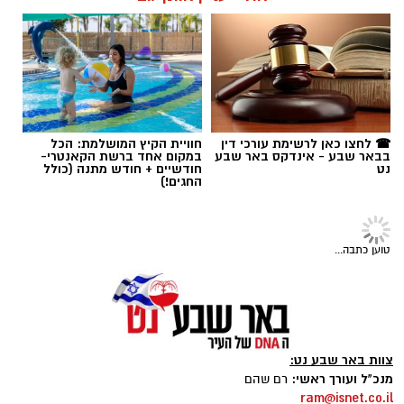
תגים:
מדבריום
☎ לחצו כאן לרשימת עורכי דין
חוויית הקיץ המושלמת: הכל
בבאר שבע - אינדקס באר שבע
במקום אחד ברשת הקאנטרי-
נט
חודשיים + חודש מתנה (כולל
החגים!)
חדשות
בשורה ענקית למושבי הנגב: אושר
המתווה ההיסטורי להסדרת 120 אלף
דונם
הנהלת רשות מקרקעי ישראל אישרה הסכם רחב
היקף שמסיים סאגה ארוכת שנים ומייצר ודאות
עבור 34 מושבים בדרום. המתווה כולל השלמת
שטחי משבצות, הסדרת חובות עבר ואישור