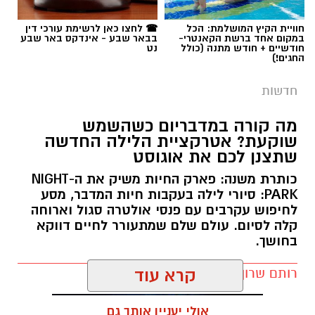
חוויית הקיץ המושלמת: הכל
☎ לחצו כאן לרשימת עורכי דין
במקום אחד ברשת הקאנטרי-
בבאר שבע - אינדקס באר שבע
חודשיים + חודש מתנה (כולל
נט
החגים!)
חדשות
מה קורה במדבריום כשהשמש
שוקעת? אטרקציית הלילה החדשה
שתצנן לכם את אוגוסט
כותרת משנה: פארק החיות משיק את ה-NIGHT
PARK: סיורי לילה בעקבות חיות המדבר, מסע
לחיפוש עקרבים עם פנסי אולטרה סגול וארוחה
קלה לסיום. עולם שלם שמתעורר לחיים דווקא
בחושך.
רותם שרון / 11:30 10.08.26
קרא עוד
אולי יעניין אותך גם