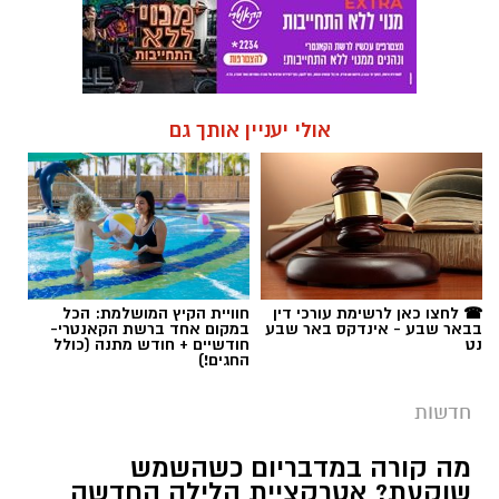
אולי יעניין אותך גם
☎ לחצו כאן לרשימת עורכי דין
חוויית הקיץ המושלמת: הכל
בבאר שבע - אינדקס באר שבע
במקום אחד ברשת הקאנטרי-
נט
חודשיים + חודש מתנה (כולל
החגים!)
חדשות
מה קורה במדבריום כשהשמש
שוקעת? אטרקציית הלילה החדשה
שתצנן לכם את אוגוסט
כותרת משנה: פארק החיות משיק את ה-NIGHT
PARK: סיורי לילה בעקבות חיות המדבר, מסע
לחיפוש עקרבים עם פנסי אולטרה סגול וארוחה