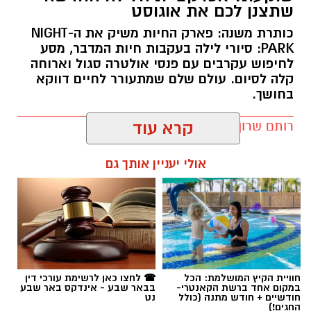
קלה לסיום. עולם שלם שמתעורר לחיים דווקא
בחושך.
רותם שרון / 11:30 10.08.26
קרא עוד
אולי יעניין אותך גם
תגים:
מדבריום
חוויית הקיץ המושלמת: הכל
☎ לחצו כאן לרשימת עורכי דין
במקום אחד ברשת הקאנטרי-
בבאר שבע - אינדקס באר שבע
חודשיים + חודש מתנה (כולל
נט
החגים!)
חדשות
בשורה ענקית למושבי הנגב: אושר