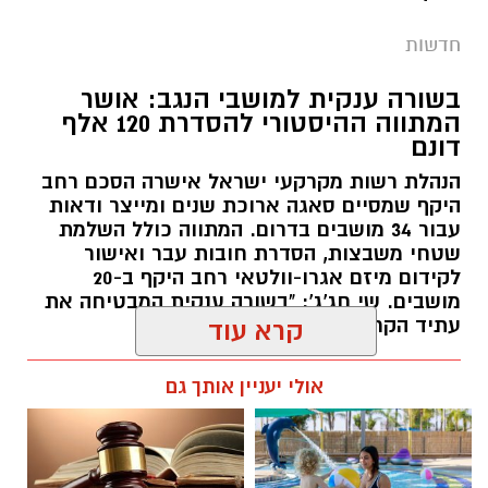
המתווה ההיסטורי להסדרת 120 אלף
דונם
הנהלת רשות מקרקעי ישראל אישרה הסכם רחב
היקף שמסיים סאגה ארוכת שנים ומייצר ודאות
עבור 34 מושבים בדרום. המתווה כולל השלמת
שטחי משבצות, הסדרת חובות עבר ואישור
לקידום מיזם אגרו-וולטאי רחב היקף ב-20
מושבים. שי חג'ג': "בשורה ענקית המבטיחה את
עתיד הקרקעות"
קרא עוד
קרדיט: שוקר
רותם שרון / 10:34 10.08.26
אולי יעניין אותך גם
מה שקורה במדבר כשהשמש שוקעת הוא עולם
שלם שמתעורר לחיים, ובו בעלי החיים מנווטים
בחושך בעזרת חושים מיוחדים שעוזרים להם
לשרוד. כדי לאפשר למבקרים לחוות את הקסם
הזה מקרוב, פארק החיות מדבריום ע"ש ג'ק, ג'וזף
תגים:
רמ"י
ומורטון מנדל משיק הקיץ את הנייט פארק, חוויית
חוויית הקיץ המושלמת: הכל
☎ לחצו כאן לרשימת עורכי דין
במקום אחד ברשת הקאנטרי-
בבאר שבע - אינדקס באר שבע
לילה מיוחדת לכל המשפחה.
חודשיים + חודש מתנה (כולל
נט