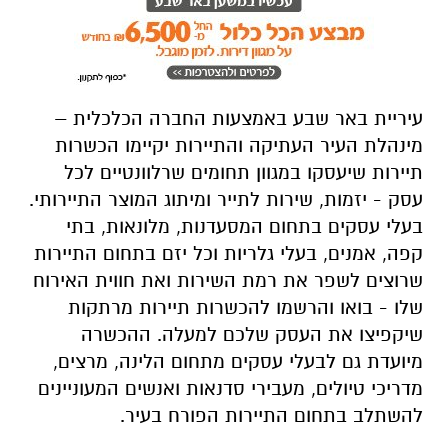
עיריית באר שבע באמצעות החברה הכלכלית –
מינהלת העיר העתיקה והתיירות יקיימו הכשרות
תיירות שיעסקו במגוון תחומים שרלוונטיים לכל
עסק - יזמות, שירות לתייר ומיתוג המוצר התיירותי.
בעלי עסקים בתחום המסעדנות, מלונאות, בתי
קפה, אמנים, בעלי גלריות וכל יזם בתחום התיירות
שרוצים לשפר את רמת השירות ואת חווית האירוח
שלו - בואו והרשמו להכשרות תיירות מרתקות
שיקפיצו את העסק שלכם למעלה. ההכשרה
מיועדת גם לבעלי עסקים מתחום הלינה, מרצים,
מדריכי טיולים, מעבירי סדנאות ואנשים המעוניינים
להשתלב בתחום התיירות הפורח בעיר.
מינהלת העיר העתיקה מזמינה אתכם להשתתף
בשלוש הכשרות בנושאים שונים שיתקיימו במרכז
הצעירים בעיר העתיקה. את ההכשרה הראשונה
תעביר אתי ברד יצחקי, שתעסוק ביזמות ופיתוח