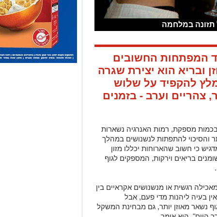
 תזונה במלחמה
מר חלבי (20), אחד המפתחות החשובים
ן ובריא הוא יצירת שגרה
ומלץ להקפיד על שלוש
, צהריים וערב - בזמנים
ובכמות מספקת, רמות האנרגיה נשארות
תר והסיכוי להתפתות לנשנושים במהלך
גיש כי חשוב שהארוחות יכללו מזון
שומנים בריאים וירקות, המספקים לגוף
אכילה רגשית או מנשנושים אקראיים בין
ין בעיה ליהנות מדי פעם, אבל
ף נשאר מאוזן יותר, גם מבחינת המשקל
 היום", הוא אומר.