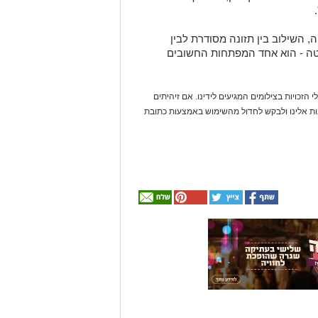
, השילוב בין תזונה מסודרת לבין
שוטה - הוא אחד המפתחות החשובים
 הזכויות בצילומים המגיעים לידינו. אם זיהיתים
נות אלינו ולבקש לחדול מהשימוש באמצעות כתובת
אולי
יעניין
אותך
גם
☎ לחצו כאן לרשימת
חוויית הקיץ המושלמת:
עורכי דין בבאר שבע -
הכל במקום אחד ברשת
הקאנטרי- חודשיים +
אינדקס באר שבע נט