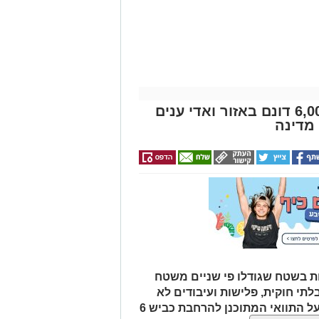
חודש מתנה (כולל
החגים!)
מבצע נטיעות ענק בנגב: כ-6,000 דונם באזור ואדי ענים
מדינה
ת בשטח שגודלו פי שניים משטח
לתי חוקית, פלישות ועיבודים לא
מורשים בנגב. המהלך נועד גם להגן על התוואי המתוכנן להרחבת כביש 6