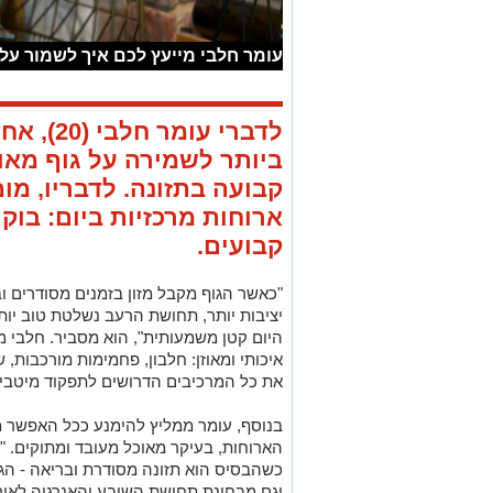
עומר חלבי מייעץ לכם איך לשמור על
לדברי עו
ביותר לשמירה על גוף מאוז
קבועה בתזונה. לדבריו, מ
ארוחות מרכזיות ביום: בוקר
קבועים.
"כאשר הגוף מקבל מזון בזמנים מסודרים 
יציבות יותר, תחושת הרעב נשלטת טוב יו
היום קטן משמעותית", הוא מסביר. חלבי מד
איכותי ומאוזן: חלבון, פחמימות מורכבות, 
את כל המרכיבים הדרושים לתפקוד מיטבי.
בנוסף, עומר ממליץ להימנע ככל האפשר מ
הארוחות, בעיקר מאוכל מעובד ומתוקים. "א
כשהבסיס הוא תזונה מסודרת ובריאה - הגו
וגם מבחינת תחושת השובע והאנרגיה לאורך