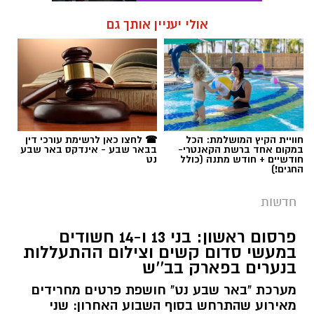
אולי יעניין אותך גם
חוויית הקיץ המושלמת: הכל
☎ לחצו כאן לרשימת עורכי דין
במקום אחד ברשת הקאנטרי-
בבאר שבע - אינדקס באר שבע
חודשיים + חודש מתנה (כולל
נט
החגים!)
חדשות
פרסום ראשון: בני 13 ו-14 חשודים
במעשי סדום קשים וצילום ההתעללות
בנערים בפארק בב''ש
מערכת "באר שבע נט" חושפת פרטים מחרידים
מאירוע שהתרחש בסוף השבוע האחרון: שני