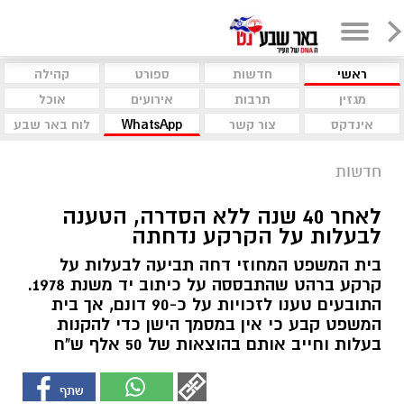
ראשי
חדשות
ספורט
קהילה
מגזין
תרבות
אירועים
אוכל
אינדקס
צור קשר
WhatsApp
לוח באר שבע
חדשות
לאחר 40 שנה ללא הסדרה, הטענה
לבעלות על הקרקע נדחתה
בית המשפט המחוזי דחה תביעה לבעלות על
קרקע ברהט שהתבססה על כיתוב יד משנת 1978.
התובעים טענו לזכויות על כ-90 דונם, אך בית
המשפט קבע כי אין במסמך הישן כדי להקנות
בעלות וחייב אותם בהוצאות של 50 אלף ש"ח