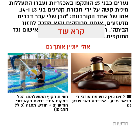
נערים כבני 15 הותקפו באכזריות ועברו התעללות
מינית קשה על ידי חבורת קטינים בני 13 ו-14.
אמו של אחד הקורבנות: "הבן שלי עבר דברים
מזעזעים, אנחנו מרוסקים והוא מסרב לחזור
הביתה". תוך ימים ספורים: צפוי כתב אישום נגד
קרא עוד
התוקפים.
אולי יעניין אותך גם
רותם שרון / 15:41 06.08.26
תגים:
משטרה
,
מעשי סדום
,
התעללות
☎ לחצו כאן לרשימת עורכי דין
חוויית הקיץ המושלמת: הכל
בבאר שבע - אינדקס באר שבע
במקום אחד ברשת הקאנטרי-
נט
חודשיים + חודש מתנה (כולל
החגים!)
חדשות