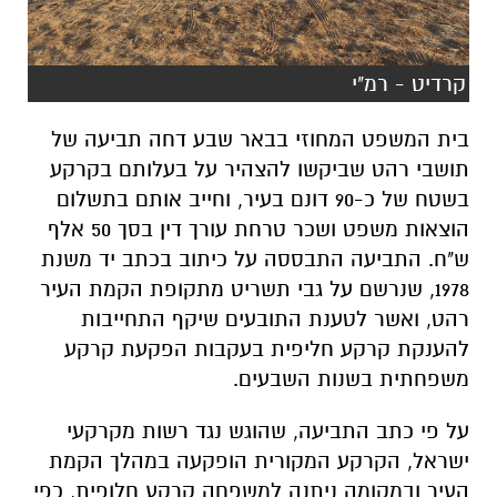
קרדיט - רמ"י
בית המשפט המחוזי בבאר שבע דחה תביעה של
תושבי רהט שביקשו להצהיר על בעלותם בקרקע
בשטח של כ-90 דונם בעיר, וחייב אותם בתשלום
הוצאות משפט ושכר טרחת עורך דין בסך 50 אלף
ש"ח. התביעה התבססה על כיתוב בכתב יד משנת
1978, שנרשם על גבי תשריט מתקופת הקמת העיר
רהט, ואשר לטענת התובעים שיקף התחייבות
להענקת קרקע חליפית בעקבות הפקעת קרקע
משפחתית בשנות השבעים.
על פי כתב התביעה, שהוגש נגד
רשות מקרקעי
ישראל
, הקרקע המקורית הופקעה במהלך הקמת
העיר ובמקומה ניתנה למשפחה קרקע חלופית, כפי