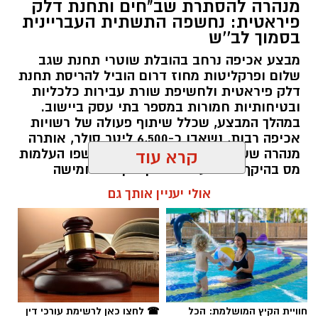
מנהרה להסתרת שב"חים ותחנת דלק
פיראטית: נחשפה התשתית העבריינית
בסמוך לב''ש
מבצע אכיפה נרחב בהובלת שוטרי תחנת שגב
שלום ופרקליטות מחוז דרום הוביל להריסת תחנת
דלק פיראטית ולחשיפת שורת עבירות כלכליות
ובטיחותיות חמורות במספר בתי עסק ביישוב.
במהלך המבצע, שכלל שיתוף פעולה של רשויות
צילום: shutterstock אילוסטרציה
אכיפה רבות, נשאבו כ-6,500 ליטר סולר, אותרה
מנהרה ששימשה להלנת שב"חים, ונחשפו העלמות
קרא עוד
אירוע פלילי חמור ומזעזע שהתרחש לאחרונה
מס בהיקף של מעל 3 מיליון שקלים. חמישה
בעיר נחשף כעת לראשונה. בליל שישי האחרון,
חשודים, בהם שני שוהים בלתי חוקיים, נעצרו.
אולי יעניין אותך גם
סמוך לשעה 02:30 לפנות בוקר, חזרו שני נערים
רותם שרון / 14:50 06.08.26
כבני 15.5 מבילוי. הם עשו את דרכם בפארק סמוך
לרחובות מבצע קדם ומבצע יקב שבשכונה ו'
(באזור גן הגפן), כאשר דרכם נחסמה על ידי
שלושה נערים אחרים.
מכאן, כפי שמתארת אמו של אחד הקורבנות בראיון
חוויית הקיץ המושלמת: הכל
☎ לחצו כאן לרשימת עורכי דין