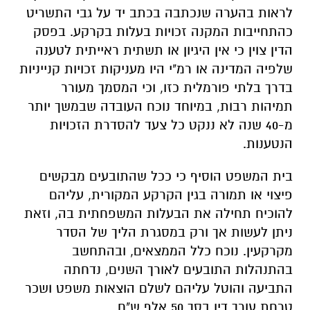
לראות בהערה שנכתבה בכתב יד על גבי התשריט
כהתחייבות המקנה זכויות בעלות בקרקע. בפסק
הדין צוין כי אין היגיון או תשתית ראייתית לטענה
שלפיה המדינה או רמ"י היו מעניקות זכויות קנייניות
בדרך בלתי פורמלית כזו, וכי המסמך מעורר
תמיהות רבות, במיוחד נוכח העובדה שבמשך יותר
מ-40 שנה לא ננקט כל צעד להסדרת הזכויות
הנטענות.
בית המשפט הוסיף כי ככל שהתובעים מבקשים
פיצוי או תמורה בגין הקרקע המקורית, עליהם
להוכיח תחילה את הבעלות המשפחתית בה, וזאת
ניתן לעשות אך ורק במסגרת הליך של הסדר
מקרקעין. נוכח כלל הממצאים, ובהתחשב
בהתנהלות התובעים לאורך השנים, נדחתה
התביעה והוטל עליהם לשלם הוצאות משפט ושכר
טרחת עורך דין בסך 50 אלף ש"ח.